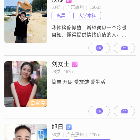
大于一个人过得不好，更大于两个
33岁  |  广东惠州  |  156cm
人过得不好！
离异
大学本科
我性格偏慢热，希望遇见一个冷暖
自知、懂得提供情绪价值的人。我
本身拥有独立赚钱的能力，不依附
任何人，更在意精神同频、双向沟
通。期待对方能敏锐感知彼此情
绪，遇事不冷暴力，愿意及时沟
刘女士
通、主动磨合调整；闲暇时对生活
28岁 | 163cm
有规划，愿意一起奔赴山海、旅行
简单 开朗 爱旅游 爱生活
散心，用心感受生活，共同奔赴一
段舒服且长久的亲密关系。
白富美
旭日
56岁  |  广东惠州  |  170cm