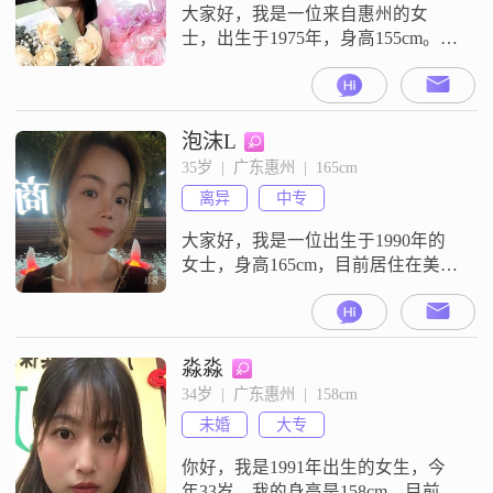
大家好，我是一位来自惠州的女
士，出生于1975年，身高155cm。我
在惠州有着稳定的工作，月收入在
5000到8000元之间。虽然我的学历
是高中及以下，但我一直保持着真
诚可靠的态度，在生活和工作中不
泡沫L
断学习和成长。我非常注重健康管
35岁  |  广东惠州  |  165cm
理，认为健康的身体是幸福生活的
离异
中专
基础。我性格细腻敏感，善解人
意，能够理解和关心他人的感受。
大家好，我是一位出生于1990年的
在生活
女士，身高165cm，目前居住在美丽
的惠州。我的月收入在8001到12000
元之间，虽然学历是中专，但我一
直保持着积极向上的态度，努力工
作，不断提升自己。性格方面，我
淼淼
比较细腻敏感，这也让我更加善解
34岁  |  广东惠州  |  158cm
人意，能够理解和关心他人的感
未婚
大专
受。我开朗爱笑，总是愿意用积极
的心态去面对生活中的各种挑战。
你好，我是1991年出生的女生，今
我
年33岁。我的身高是158cm，目前在