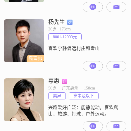
作。我的月收入在8001到12000元之
间，学历为中专。我性格成熟稳
重，待人真诚可靠，容易相处。在
生活中，我注重平衡工作与生活，
杨先生
喜欢在闲暇时去探店尝试各种美
26岁 | 173cm
食，也享受登山徒步带来的乐趣。
8001-12000元
我认为信任是人际关系的基础，只
有相互信任，才能实现双向奔赴的
喜欢宁静偏远村庄和雪山
美好。
高富帅
惠惠
50岁  |  广东惠州  |  158cm
离异
高中及以下
兴趣爱好广泛：能静能动，喜欢爬
山、旅游、打球，户外运动。