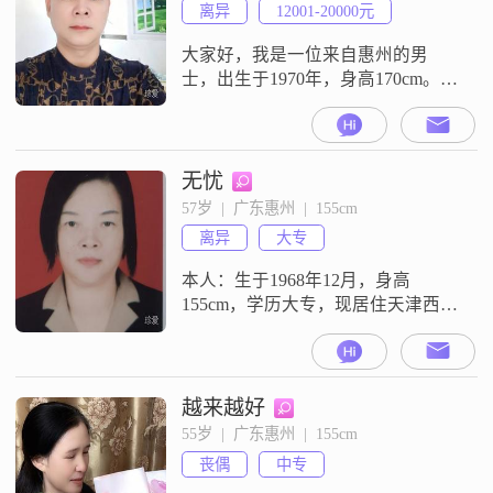
离异
12001-20000元
大家好，我是一位来自惠州的男
士，出生于1970年，身高170cm。我
在惠州有着稳定的工作，月收入在
12001到20000元之间。我的学历是
大专，在学习和工作中积累了不少
经验。我觉得自己是一个乐观积极
无忧
的人，面对生活中的各种挑战，总
57岁  |  广东惠州  |  155cm
能保持积极的态度去应对。我也很
离异
大专
有耐心，能够包容他人的不足，不
会轻易发脾气。性格随和，容易相
本人：生于1968年12月，身高
处
155cm，学历大专，现居住天津西青
区杨柳青镇，已退休，现领退休工
资3080元。希望能遇到彼此欣赏的
有缘人。
越来越好
55岁  |  广东惠州  |  155cm
丧偶
中专