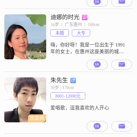
庭是生活的重心，会尽自己最大的
努力去维护和经营家庭关系。希望
通过相亲平台，能找到一个相互理
迪娜的时光
解、相互支持的人生伴侣，你对我
34岁  |  广东惠州  |  160cm
好，我必视你为宝。
未婚
大专
嗨，你好呀！我是一位出生于 1991
年的女士，在惠州这座美丽的城市
工作。我的身高大概 160cm，平时
呢，我从事着一份还算不错的工
作，每个月的收入在 20001 元到
50000 元之间。我性格温柔体贴，总
朱先生
是希望能给身边的人带来温暖和关
30岁 | 170cm
怀。生活中，我是乐观积极的那一
8001-12000元
类人，不管遇到什么困难，都能以
平和的心态去面对。我特
爱唱歌，逗我喜欢的人开心
高富帅