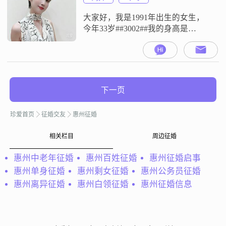
想法都会直接说出来，不喜欢绕弯
子#
大家好，我是1991年出生的女生，
今年33岁##3002##我的身高是
150cm##3002##我目前的工作地点在
惠州，月收入在3001到5000元这个
区间##3002##我的学历是中专
##3002##我是个性格开朗爱笑的
人，平时生活里也总是带着笑容
下一页
##3002##我性格随和，跟身边的人
相处起来比较轻松，没什么架子##
珍爱首页
征婚交友
惠州征婚
相关栏目
周边征婚
惠州中老年征婚
惠州百姓征婚
惠州征婚启事
惠州单身征婚
惠州剩女征婚
惠州公务员征婚
惠州离异征婚
惠州白领征婚
惠州征婚信息