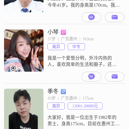
今年41岁。我的身高是170cm。我的
学历是大学本科。我目前的工作地
在深圳，月收入在20001元到50000
元之间。关于我个人的特征，我是
一个真诚可靠的人，平时情绪比较
小琴
稳定，做事有耐心，对人也包容。
37岁  |  广东惠州  |  163cm
我不太擅长说那些花哨的话，就是
离异
中专
想实实在在地介绍下自己。我来到
这里，就是希望能通过平台认识
我是一个爱恨分明，外冷内热的
人，喜欢简单的生活和圈子，还有
一点点社恐，所以异性朋友非常
少。我的爱好是旅行，美食，打篮
球台球羽毛球，也喜欢宅着看看
书，发发呆。经历了一段婚姻，离
季冬
婚一年了，有一个五岁的女儿，不
43岁  |  广东惠州  |  175cm
想生孩子了，想找一个合得来并相
离异
12001-20000元
互喜欢的另一半，彼此相爱尊重，
能平平淡淡，也能轰轰烈烈。如果
大家好，我是一位出生于1982年的
还想要孩子的男士请绕道，不
男士，身高175cm，目前在惠州工