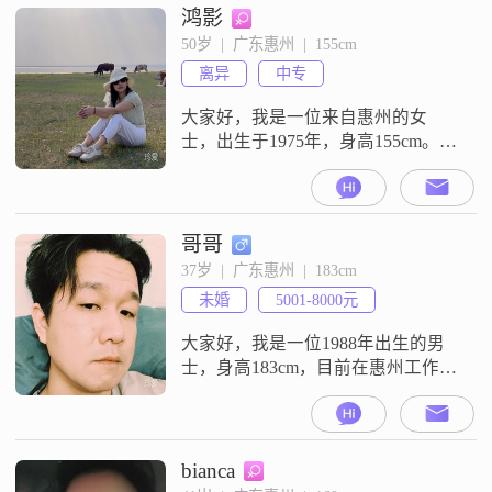
鸿影
50岁  |  广东惠州  |  155cm
离异
中专
大家好，我是一位来自惠州的女
士，出生于1975年，身高155cm。我
的月收入在5001到8000元之间，目
前的工作地也是在惠州。虽然我的
学历是高中及以下，但我一直保持
着乐观积极的生活态度。我认为自
哥哥
己最大的特点是善解人意和成熟稳
37岁  |  广东惠州  |  183cm
重。在生活中，我总是能够理解他
未婚
5001-8000元
人的感受，给予他们支持和鼓励。
我对待人际关系非常信任包容，喜
大家好，我是一位1988年出生的男
欢用
士，身高183cm，目前在惠州工作。
我的月收入在5001到8000元之间，
学历是高中及以下。我性格幽默风
趣，成熟稳重，喜欢活在当下，对
待生活乐观积极。我热爱烹饪，尤
bianca
其喜欢做菜，觉得这是一种很好的