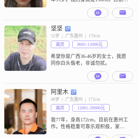
惠州工作生活。我的学历是大专，
月收入在3001到5000元之间。关于
我的性格，身边朋友的评价是温柔
体贴，平时待人接物比较温和，也
坚坚
愿意多站在对方的角度去考虑问
52岁  |  广东惠州  |  170cm
题。同时我也是一个乐观积极的
离异
8001-12000元
人，遇到事情习惯往好的方向去
想，觉得生活里还是开心的事情比
希望你是广西36-46岁的女士，我愿
较多。
同你白头偕老，非诚勿扰。
阿里木
48岁  |  广东惠州  |  172cm
离异
12001-20000元
我77年，身高172cm，目前在惠州工
作。性格稳重可靠乐观积极，家庭
对我来说非常重要，我始终认为家