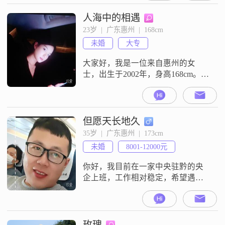
人海中的相遇
23岁  |  广东惠州  |  168cm
未婚
大专
大家好，我是一位来自惠州的女
士，出生于2002年，身高168cm。我
目前的工作收入在8001到12000元之
间，拥有大专学历。在我的生活
中，我非常重视事业的发展，始终
保持着积极向上的态度，努力追求
但愿天长地久
事业上的成就。我认为自己是一个
35岁  |  广东惠州  |  173cm
真诚可靠的人，在与人交往中，我
未婚
8001-12000元
总是坦诚相待，从不隐瞒自己的想
法和感受。同时，我也非常乐观积
你好，我目前在一家中央驻黔的央
极，
企上班，工作相对稳定，希望遇到
一个同频共振的人共度余生，在没
有找到合适的人之前不准备将就，
我始终相信这个不等式：两个人过
得好是最大的！但是一个人过得好
玫瑰