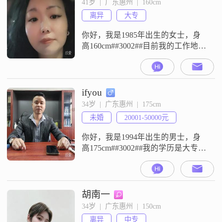
41岁  |  广东惠州  |  160cm
放松方式。我也是脱口秀的忠实观
离异
大专
众，喜欢看别人用幽默的方式讲述
生活中的点滴。我认为人与人之间
你好，我是1985年出生的女士，身
的
高160cm##3002##目前我的工作地在
惠州，学历是大专，月收入在20001
元到50000元之间##3002##我是一个
独立自信的人，平时性格乐观积极
##3002##同时我也比较细腻敏感，
ifyou
是一个富有同理心的人##3002##我
34岁  |  广东惠州  |  175cm
热爱生活，在工作上追求事业成
未婚
20001-50000元
就，同时也非常注重健康管理#
你好，我是1994年出生的男士，身
高175cm##3002##我的学历是大专，
现在在惠州工作，月收入在20001元
到50000元之间##3002##我的性格特
征比较直接，平时是一个稳重可靠
的人，做事情理性冷静，遇到事情
胡南一
习惯先分析再行动##3002##在与人
34岁  |  广东惠州  |  150cm
相处时，我为人直率坦诚，有什么
离异
中专