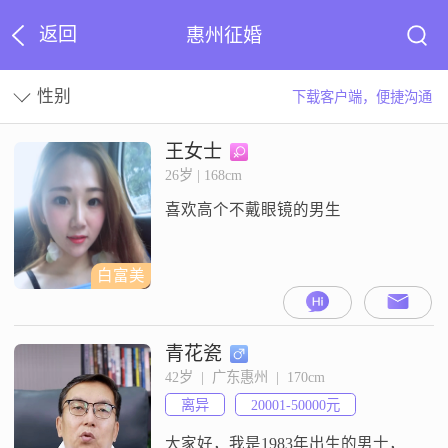
返回
惠州征婚
性别
下载客户端，便捷沟通
王女士
26岁 | 168cm
喜欢高个不戴眼镜的男生
白富美
青花瓷
42岁  |  广东惠州  |  170cm
离异
20001-50000元
大家好，我是1983年出生的男士，