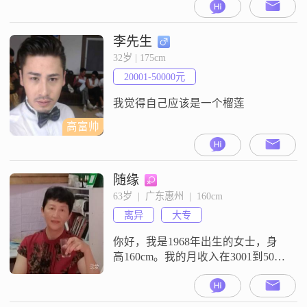
元之间。关于我的性格，我是一个
热爱生活的人，平时真诚可靠。我
性格乐观积极，平时比较开朗爱
李先生
笑。在生活中，我也是一个温柔体
32岁 | 175cm
贴、善解人意的人。同时，我也很
20001-50000元
独立自信。我目前是单身状态，希
望在这里遇到合适的另一半。我对
我觉得自己应该是一个榴莲
待感
高富帅
随缘
63岁  |  广东惠州  |  160cm
离异
大专
你好，我是1968年出生的女士，身
高160cm。我的月收入在3001到5000
元之间，现在在河源工作。我的学
历是大专。我是一个善解人意的
人，平时性格开朗爱笑，心态乐观