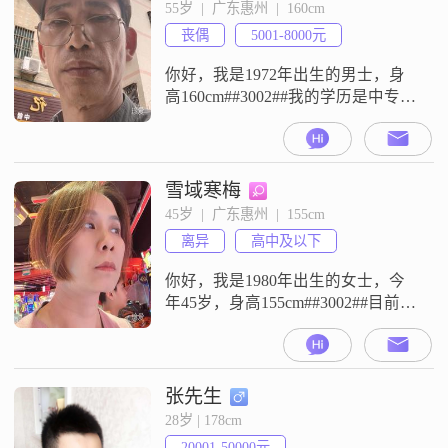
时待人随和，也很容易和人相处
55岁  |  广东惠州  |  160cm
##3002##我对生活的态度是活在当
丧偶
5001-8000元
下，把眼前的事情和当下的感受
你好，我是1972年出生的男士，身
高160cm##3002##我的学历是中专，
现在在惠州工作##3002##我的月收
入在5001元到8000元之间##3002##
我的性格特征比较随和易相处，平
时待人接物比较稳重可靠，做事也
雪域寒梅
很有耐心，性格上比较包容
45岁  |  广东惠州  |  155cm
##3002##我目前是希望通过这个平
离异
高中及以下
台，寻找一位合适的女士组建家庭
##3
你好，我是1980年出生的女士，今
年45岁，身高155cm##3002##目前我
的工作地在惠州，每个月收入在
8001元到12000元之间##3002##我的
学历是高中及以下##3002##关于我
本人的性格，我是一个独立自信的
张先生
人，平时做事有自己的主张，不依
28岁 | 178cm
赖他人##3002##同时我富有同理
20001-50000元