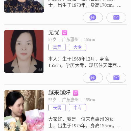
士，出生于1970年，身高170cm。我
在惠州有着稳定的工作，月收入在
12001到20000元之间。我的学历是
大专，在学习和工作中积累了不少
经验。我觉得自己是一个乐观积极
无忧
的人，面对生活中的各种挑战，总
57岁  |  广东惠州  |  155cm
能保持积极的态度去应对。我也很
离异
大专
有耐心，能够包容他人的不足，不
会轻易发脾气。性格随和，容易相
本人：生于1968年12月，身高
处
155cm，学历大专，现居住天津西青
区杨柳青镇，已退休，现领退休工
资3080元。希望能遇到彼此欣赏的
有缘人。
越来越好
55岁  |  广东惠州  |  155cm
丧偶
中专
大家好，我是一位来自惠州的女
士，出生于1975年，身高155cm。我