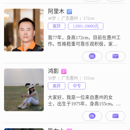
阿里木
48岁  |  广东惠州  |  172cm
离异
12001-20000元
我77年，身高172cm，目前在惠州工
作。性格稳重可靠乐观积极，家庭
对我来说非常重要，我始终认为家
庭是生活的重心，会尽自己最大的
努力去维护和经营家庭关系。希望
通过相亲平台，能找到一个相互理
鸿影
解、相互支持的人生伴侣，你对我
50岁  |  广东惠州  |  155cm
好，我必视你为宝。
离异
中专
大家好，我是一位来自惠州的女
士，出生于1975年，身高155cm。我
的月收入在5001到8000元之间，目
前的工作地也是在惠州。虽然我的
学历是高中及以下，但我一直保持
着乐观积极的生活态度。我认为自