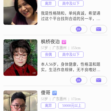
后,04年户口迁来深圳,开始从事电子
离异
高中及以下
类外贸生意,房子买在惠州大亚湾公
园上城
我是性格随和，单纯真诚，希望通
过这个平台找到合适的另一半，相
爱相伴余生，非诚勿扰
枫桥夜泊
57岁  |  广东惠州  |  153cm
丧偶
高中及以下
本人56岁，身体健康，性格温和踏
实，生活作息规律，无不良嗜好
##3002##经济独立，能够自理日常
起居##3002##希望寻找一位真诚相
伴的伴侣：年龄相仿，60～68岁，
身体健康，心地善良，通情达理
傻哥
##3002##遇事愿意沟通，不冷战，
53岁  |  广东惠州  |  172cm
懂得互相体谅##3002##有稳定生
离异
50000元以上
活，生活习惯简单干净##3002##不