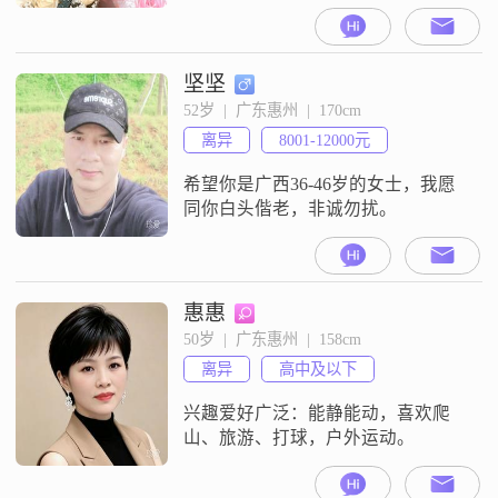
在惠州有着稳定的工作，月收入在
5000到8000元之间。虽然我的学历
是高中及以下，但我一直保持着真
诚可靠的态度，在生活和工作中不
坚坚
断学习和成长。我非常注重健康管
52岁  |  广东惠州  |  170cm
理，认为健康的身体是幸福生活的
离异
8001-12000元
基础。我性格细腻敏感，善解人
意，能够理解和关心他人的感受。
希望你是广西36-46岁的女士，我愿
在生活
同你白头偕老，非诚勿扰。
惠惠
50岁  |  广东惠州  |  158cm
离异
高中及以下
兴趣爱好广泛：能静能动，喜欢爬
山、旅游、打球，户外运动。