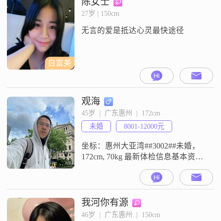
陈女士
己最大的特点是善解人意和成熟稳
27岁 | 150cm
重。在生活中，我总是能够理解他
无言的爱是抵达心灵最快途径
人的感受，给予他们支持和鼓励。
我对待人际关系非常信任包容，喜
欢用
白富美
观海
45岁  |  广东惠州  |  172cm
未婚
8001-12000元
坐标：惠州大亚湾##3002##未婚，
172cm, 70kg 最新体检信息基本资料
都有，双方有眼缘就面聊，见光死
也死的痛快点，打字出不来情感
##3002##我做跨境电商卖货，上
网，宅着追剧，跑步锻炼身体，无
我河你有源
三高##3002##讨厌抽烟喝酒！毕业
46岁  |  广东惠州  |  150cm