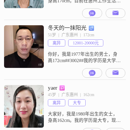
身高170cm，目前在惠州工作生活
##3002##我的学历是大专，月收入
在12001到20000元之间##3002##我
的性格比较稳重可靠，平时也比较
乐观积极，随和易相处，为人成熟
冬天的一抹阳光
稳重##3002##在感情和生活里，我
51岁  |  广东惠州  |  172cm
比较看重家庭，觉得相互尊重很重
离异
12001-20000元
要，情绪也比较稳定##3002##平时
你好，我是1977年出生的男士，身
高172cm##3002##我的学历是大学本
科，现在在惠州工作##3002##我的
月收入在12001到20000元之间
##3002##我的性格特征包括稳重可
靠，耐心包容，随和易相处，真诚
yaer
可靠，同时我也在追求事业成功
45岁  |  广东惠州  |  162cm
##3002##我是一个比较直接的人，
离异
大专
平时不喜欢绕弯子##3002##如
大家好，我是1980年出生的女士，
身高162cm。我的学历是大专，现在
在惠州工作，月收入在5001到8000