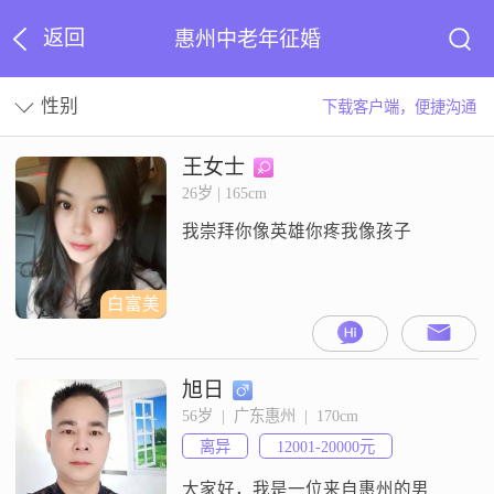
返回
惠州中老年征婚
性别
下载客户端，便捷沟通
王女士
26岁 | 165cm
我崇拜你像英雄你疼我像孩子
白富美
旭日
56岁  |  广东惠州  |  170cm
离异
12001-20000元
大家好，我是一位来自惠州的男