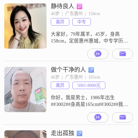
积极。和人相处的时候，我真诚可
静待良人
靠，随和易相处。我比较独立自
46岁  |  广东惠州  |  158cm
信，喜欢享受当下的生活，也很热
离异
中专
爱生活。平时我也注重健康管理。
我希望能在这里遇到合适的人，两
大家好，79年属羊，45岁，身高
个人可
158cm，定居惠州惠城，中专学历，
自主经营女性SPA养护实体店，月收
入稳定##3002##离异，孩子抚养权
归前夫，日常独自经营小店，生活
简单规律##3002##性格温和体贴
做个干净的人
##3001##共情力强，待人踏实真
46岁  |  广东惠州  |  165cm
诚，不玩套路##3001##不喜虚言
离异
5001-8000元
##3002##平日空闲偏爱打理生活##3
你好，我是男士，1986年出生
##3002##身高是165cm##3002##我的
学历是中专##3002##现在的工作地
点在惠州，月收入在5001到8000元
这个范围##3002##关于我的性格特
征，我自己是比较自信果断的，平
走出孤独