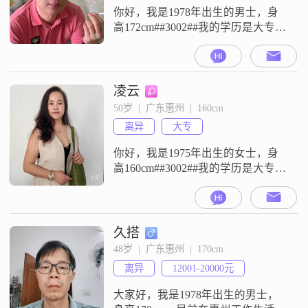
求大富大贵
你好，我是1978年出生的男士，身
高172cm##3002##我的学历是大专，
目前的工作地在惠州，月收入在
50000元以上##3002##在性格方面，
我是一个稳重可靠的人，同时也具
备幽默风趣的特点##3002##平时做
凌云
事责任感强，对待事情有耐心包容
50岁  |  广东惠州  |  160cm
##3002##我自认为是一个成熟稳重
离异
大专
的人，为人真诚可靠##3002##
你好，我是1975年出生的女士，身
高160cm##3002##我的学历是大专，
现在在惠州工作，月收入在8001到
12000元之间##3002##我的性格比较
开朗爱笑，平时是一个独立自信的
人，对待生活也保持着乐观积极的
久搭
态度##3002##做人方面，我觉得自
48岁  |  广东惠州  |  170cm
己是一个真诚可靠的人##3002##平
离异
12001-20000元
时空闲的时候，我喜欢阅读写作
大家好，我是1978年出生的男士，