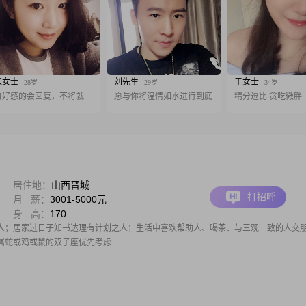
宋女士
刘先生
于女士
28岁
29岁
34岁
有好感的会回复，不将就
愿与你将温情如水进行到底
精分逗比 贪吃微胖
居住地：
山西晋城
打招呼
月 薪：
3001-5000元
身 高：
170
人；居家过日子知书达理有计划之人；生活中喜欢帮助人、喝茶、与三观一致的人交
属蛇或鸡或鼠的双子座优先考虑