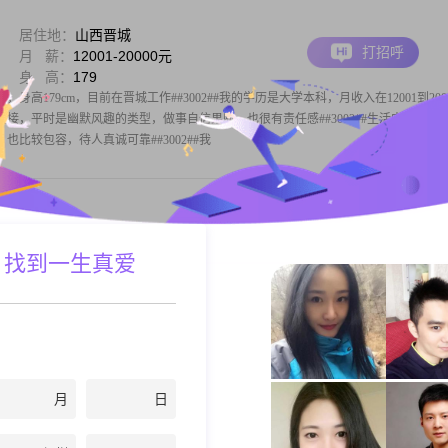
居住地：
山西晋城
打招呼
月 薪：
12001-20000元
身 高：
179
，身高179cm，目前在晋城工作##3002##我的学历是大学本科，月收入在12001到200
比较直接，平时是幽默风趣的类型，做事自信果断，也很有责任感##3002##生活中我保持
比较包容，待人真诚可靠##3002##我
居住地：
山西晋城
 找到一生真爱
打招呼
月 薪：
12001-20000元
身 高：
183
的男士，身高183cm，目前生活在晋城##3002##我的月收入在12001到20000元之间
性格方面，我自认为是一个稳重可靠的人，对待事物总是一步一个脚印，不喜欢浮躁和冲动
里，家庭始终是第一位的，我会尽自己最大的努力去维护和经
月
日