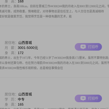
身 高：
168
的男士，身高168cm，目前在晋城工作##3002##我的月收入在8001到12000元之间，
上比较真诚可靠，成熟稳重，情绪稳定，对待事物总是信任至上，与人交往也是真诚相待
有一个爱好就是做菜烹饪，我觉得烹饪是一种很有趣的艺术，能
居住地：
山西晋城
打招呼
月 薪：
3001-5000元
身 高：
172
男士，出生于1972年，今年已经51岁了##3002##我身高172厘米，虽然不算特别
身材还算匀称，也在努力增肌中##3002##我的月收入在3001到5000元之间，虽然
求##3002##我性格乐观积极，总是相信事情会往
居住地：
山西晋城
打招呼
学 历：
中专
身 高：
165