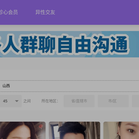
珍心会员
异性交友
山西
45
之间
所在地区：
省/直辖市
市/区