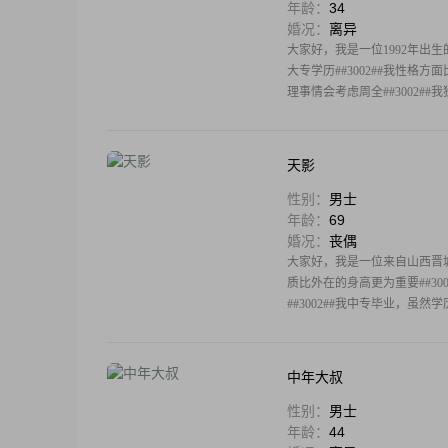
年龄：
34
婚况：
离异
大家好，我是一位1992年出生的
大专学历##3002##我性格
理事情会考虑周全##3002#
天影
性别：
男士
年龄：
69
婚况：
丧偶
大家好，我是一位来自山西晋城的
质比外在的身高更为重要##30
##3002##我中专毕业，
中年大叔
性别：
男士
年龄：
44