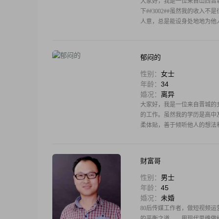
大家好，我是一位来自山西晋城的女
下##3002##虽然我的收入
人意，总是能设身处地地为他人
郁闷的
性别：
女士
年龄：
34
婚况：
离异
大家好，我是一位来自晋城的女士
的工作。虽然我的学历是高中
柔体贴，善于倾听他人的想法
财富哥
性别：
男士
年龄：
45
婚况：
未婚
80后传媒工作者，做短视频
的平衡之道——用现代思维做