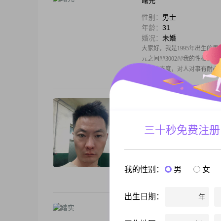
曙光
性别：
男士
年龄：
31
婚况：
未婚
大家好，我是1995年出生的男生
元之间##3002##我的性格
积极的态度，对人对事有耐心，也
Chadwick
性别：
男士
三十秒免费注册
年龄：
40
婚况：
离异
大家好，我是一位出生于1985年
有大专学历##3002##在
我的性别：
男
女
##3002##在我的价值观
出生日期：
年
踏实