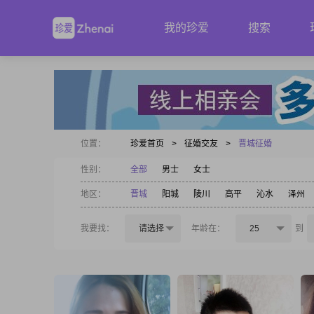
我的珍爱
搜索
位置：
珍爱首页
>
征婚交友
>
晋城征婚
性别：
全部
男士
女士
地区：
晋城
阳城
陵川
高平
沁水
泽州
我要找：
请选择
年龄在：
25
到