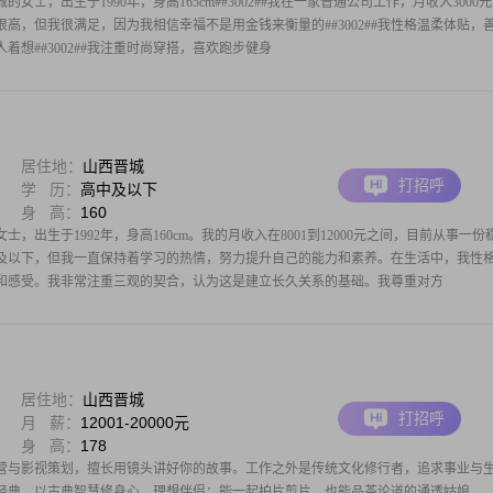
士，出生于1990年，身高165cm##3002##我在一家普通公司工作，月收入3000
不是很高，但我很满足，因为我相信幸福不是用金钱来衡量的##3002##我性格温柔体贴，
着想##3002##我注重时尚穿搭，喜欢跑步健身
居住地：
山西晋城
打招呼
学 历：
高中及以下
身 高：
160
，出生于1992年，身高160cm。我的月收入在8001到12000元之间，目前从事一份
及以下，但我一直保持着学习的热情，努力提升自己的能力和素养。在生活中，我性
和感受。我非常注重三观的契合，认为这是建立长久关系的基础。我尊重对方
居住地：
山西晋城
打招呼
月 薪：
12001-20000元
身 高：
178
运营与影视策划，擅长用镜头讲好你的故事。工作之外是传统文化修行者，追求事业与
经典，以古典智慧修身心。理想伴侣：能一起拍片剪片，也能品茶论道的通透姑娘。