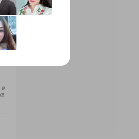
于关
历是
的基