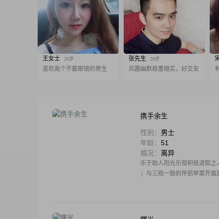
王女士
张先生
26岁
28岁
喜欢高个不戴眼镜的男生
风趣幽默稳重踏实，好交友
携手余生
性别：
男士
年龄：
51
婚况：
离异
乐于助人阳光乐观积极进取之
；与三观一致的伴侣举案齐眉