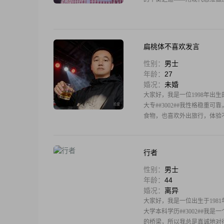
扁桃体不喜欢发言
性别：
男士
年龄：
27
婚况：
未婚
大家好，我是一位1998年出生的
大专##3002##我性格稳重
食物，也喜欢外出旅行，体验不同
行者
性别：
男士
年龄：
44
婚况：
离异
大家好，我是一位出生于1981年
大学本科学历##3002##我
的桥梁，所以我总是真诚地对待每