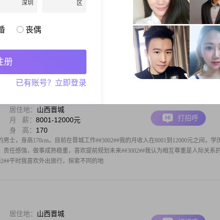
深圳
区
居住地：
山西晋城
打招呼
学 历：
中专
身 高：
157
婚
丧偶
士，出生于1988年，身高157cm##3002##我的收入适中，每月在3000元以下
专，但我一直保持着学习的热情，努力提升自己##3002##在生活中，我性格温柔体贴，善
，勤俭持家，善于把家里打理得井井有条##3002#
注册
已有账号？立即登录
居住地：
山西晋城
打招呼
月 薪：
8001-12000元
身 高：
170
男士，身高170cm，目前在晋城工作##3002##我的月收入在8001到12000元之间，学
可靠，责任感强，做事成熟稳重，喜欢提前规划未来##3002##我认为相互尊重是人际关系
02##平时我喜欢外出旅行，探索不同的地
居住地：
山西晋城