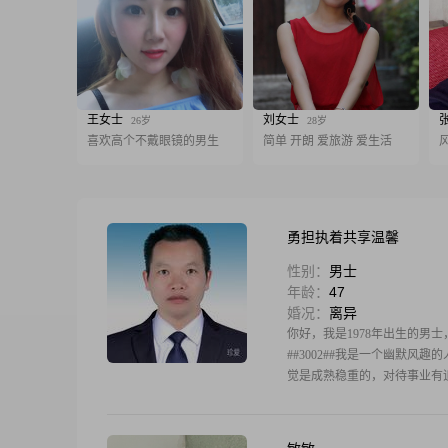
王女士
刘女士
26岁
28岁
喜欢高个不戴眼镜的男生
简单 开朗 爱旅游 爱生活
勇担执着共享温馨
性别：
男士
年龄：
47
婚况：
离异
你好，我是1978年出生的男士，
##3002##我是一个幽默风
觉是成熟稳重的，对待事业有追