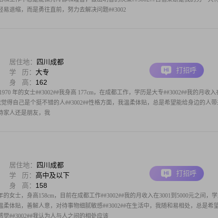
易退缩，而是勇往直前，努力去解决问题##3002
居住地：
四川成都
打招呼
学 历：
大专
身 高：
162
0 年的女士##3002##我身高 177cm，在成都工作，学历是大专##3002##我的月收入
#3002##我觉得自己是个挺不错的人##3002##性格方面，我温柔体贴，总是希望能给身边的人
是对待家人还是朋友，我
居住地：
四川成都
打招呼
学 历：
高中及以下
身 高：
158
的女士，身高158cm，目前在成都工作##3002##我的月收入在3001到5000元之间，
性格温柔体贴，善解人意，对待事物细腻敏感##3002##在生活中，我随和易相处，总是希
##3002##我认为人与人之间的相处应该