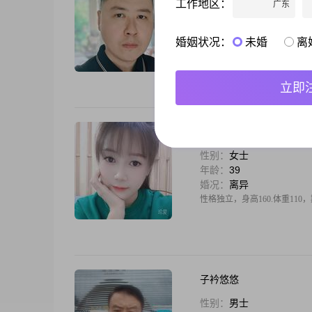
工作地区：
广东
性别：
男士
年龄：
43
婚况：
离异
婚姻状况：
未婚
离
大家好，我是一位出生于 1983 年
间，学历是中专##3002##
计较太多##3002##在我心
立即
小可爱
性别：
女士
年龄：
39
婚况：
离异
性格独立，身高160.体重110
子衿悠悠
性别：
男士