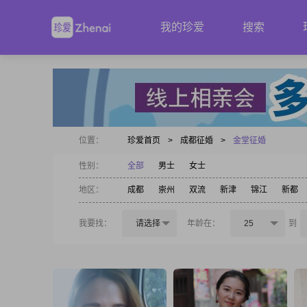
我的珍爱
搜索
位置：
珍爱首页
>
成都征婚
>
金堂征婚
性别：
全部
男士
女士
地区：
成都
崇州
双流
新津
锦江
新都
我要找：
请选择
年龄在：
25
到