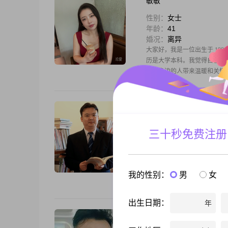
敏敏
性别：
女士
年龄：
41
婚况：
离异
大家好，我是一位出生于 198
历是大学本科。我觉得自己是
能给身边的人带来温暖和关怀
好想家
性别：
男士
三十秒免费注册
年龄：
50
婚况：
离异
大家好，我是1975年出生的男
向健谈，平时乐观积极，待人
我的性别：
男
女
点。我的爱好是美食探店，也
出生日期：
年
你选的嘛