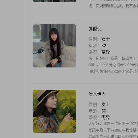
点，面对困难和挑战，我不会轻
眞僾倪
性别：
女士
年龄：
32
婚况：
离异
嗨，你好呀！我是一位出生于 197
8001 - 12000 元之间#
温暖和关怀##3002##无论
清水伊人
性别：
女士
年龄：
50
婚况：
离异
大家好，我是一位出生于1975年
是高中及以下##3002##我
给周围的人带来温暖和舒适的感觉