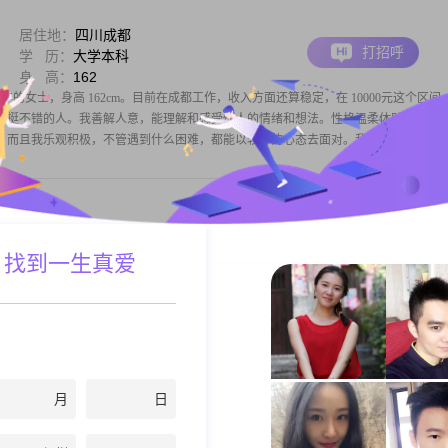
居住地：
四川成都
打招呼
学 历：
大学本科
身 高：
162
4 年的女士，身高 162cm。目前在成都工作，收入方面还算稳定，在 10000元这个区间
个挺不错的人。我善解人意，能理解和感受他人的情绪和想法。性格温柔体贴，总是
。而且我乐观积极，不管遇到什么困难，都能以较好的心态去面对。我很独
居住地：
四川成都
 找到一生真爱
打招呼
月 薪：
50000元以上
身 高：
168
士，身高168cm，目前在成都工作，月收入在50000元以上，学历是硕士。我的性格比
真诚可靠，一直追求事业上的进步。平时喜欢思考，也觉得相互尊重是相处里很重要
喜欢打篮球，在篮球方面算是个高手。现在想通过这里认识合适的朋友，希望能遇
月
日