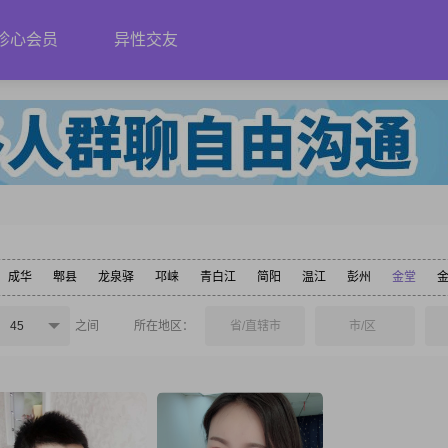
珍心会员
异性交友
成华
郫县
龙泉驿
邛崃
青白江
简阳
温江
彭州
金堂
45
之间
所在地区：
省/直辖市
市/区