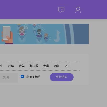
金牛
武侯
青羊
都江堰
大邑
蒲江
四川
必须有相片
重新搜索
区/县