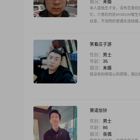
婚况：
未婚
本人是独生子女，没有恋爱经
忙，介意的勿扰##3002##
纹身，不泡吧的普通女孩结婚，
笑看庄子游
性别：
男士
年龄：
35
婚况：
未婚
我没有刻骨铭心的感情，我比较
箫诺信铃
性别：
男士
年龄：
86
婚况：
丧偶