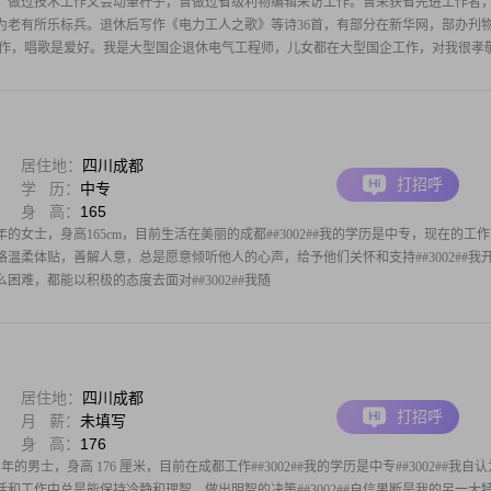
。做过技术工作又会动筆杆子，曾做过省级利物编辑采访工作。曾荣获省先进工作者
为老有所乐标兵。退休后写作《电力工人之歌》等诗36首，有部分在新华网，部办刋
学写作，唱歌是爱好。我是大型国企退休电气工程师，儿女都在大型国企工作，对我很孝
居住地：
四川成都
打招呼
学 历：
中专
身 高：
165
年的女士，身高165cm，目前生活在美丽的成都##3002##我的学历是中专，现在的工
##我性格温柔体贴，善解人意，总是愿意倾听他人的心声，给予他们关怀和支持##3002##我
困难，都能以积极的态度去面对##3002##我随
居住地：
四川成都
打招呼
月 薪：
未填写
身 高：
176
年的男士，身高 176 厘米，目前在成都工作##3002##我的学历是中专##3002##我自
和工作中总是能保持冷静和理智，做出明智的决策##3002##自信果断是我的另一大