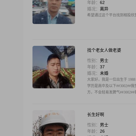
年龄：
62
婚况：
离异
希望通过这个平台找到相投欣
找个老女人做老婆
性别：
男士
年龄：
37
婚况：
未婚
大家好，我是一位出生于 1988 年
学历是高中及以下##3002
方，不会轻易发脾气##3002
长生好啊
性别：
男士
年龄：
26