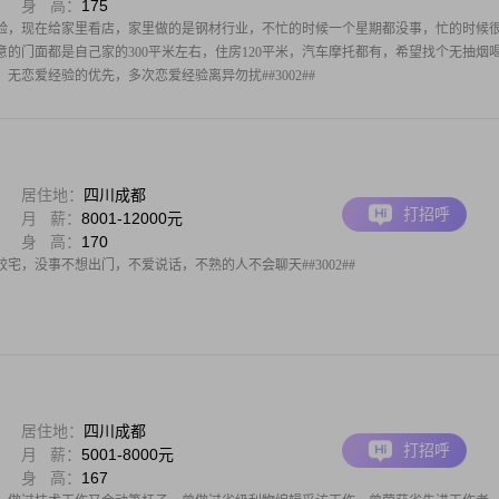
身 高：
175
验，现在给家里看店，家里做的是钢材行业，不忙的时候一个星期都没事，忙的时候
做生意的门面都是自己家的300平米左右，住房120平米，汽车摩托都有，希望找个无抽烟
无恋爱经验的优先，多次恋爱经验离异勿扰##3002##
居住地：
四川成都
打招呼
月 薪：
8001-12000元
身 高：
170
宅，没事不想出门，不爱说话，不熟的人不会聊天##3002##
居住地：
四川成都
打招呼
月 薪：
5001-8000元
身 高：
167