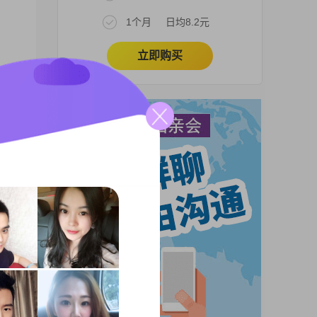
1个月
日均8.2元
立即购买
。学
希望
较外
的一