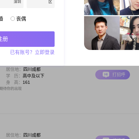
深圳
区
居住地：
四川成都
打招呼
月 薪：
8001-12000元
身 高：
175
婚
丧偶
的男士，身高 175cm，目前在成都打拼##3002##我的月收入大概在 8001 - 12000 元
我觉得自己是个挺乐观积极的人，整天乐呵呵的##3002##性格随和，特别容易相处，不会
里，家庭的分量很重，不管啥时候
注册
已有账号？立即登录
居住地：
四川成都
打招呼
学 历：
高中及以下
身 高：
161
，期待你的出现
居住地：
四川成都