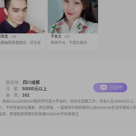
张先生
于女士
28岁
28岁
风趣幽默稳重踏实，好交友
简单平淡，不想太复杂
居住地：
四川成都
打招呼
月 薪：
50000元以上
身 高：
162
身高162cm##3002##我的学历是大学本科，现在在成都工作，月收入在50000元以上
趣的人，平时性格自信果断，责任感强，一直保持乐观积极的心态##3002##生活中我给人
求，希望能获得更好的发展##3002##平时我很注