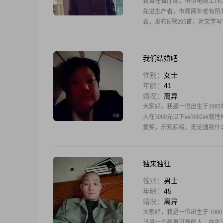
我曾在省厅局，市供电局工作
先进生产者，市局两年老有所
表，发布K歌295首，对文
我
我们结婚吧
性别：
女士
年龄：
41
婚况：
离异
大家好，我是一位出生于1985
入在3000元以下##3002
爱笑，乐观积极，无论遇到什么
独来独往
性别：
男士
年龄：
45
婚况：
离异
大家好，我是一位出生于 1980 
己是一个稳重可靠的人，在生活