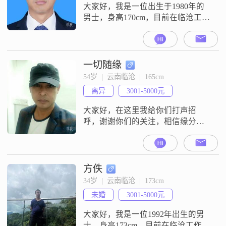
大家好，我是一位出生于1980年的
男士，身高170cm，目前在临沧工作
##3002##我的月收入在3001到5000
元之间，拥有大专学历##3002##我
觉得自己是一个稳重可靠的人，喜
欢活在当下，享受生活的每一刻
一切随缘
##3002##我对语言学习有一定的兴
54岁  |  云南临沧  |  165cm
趣，这让我能够更好地与人沟通，
离异
3001-5000元
也增加了我的生活乐趣##3002##在
生
大家好，在这里我给你们打声招
呼，谢谢你们的关注，相信缘分，
如果我们有缘会有相见的一天。不
是真心的请绕道，哥伤不起这个网
站怎么成这样，交钱了发出去的还
给屏蔽
方佚
34岁  |  云南临沧  |  173cm
未婚
3001-5000元
大家好，我是一位1992年出生的男
士，身高173cm，目前在临沧工作