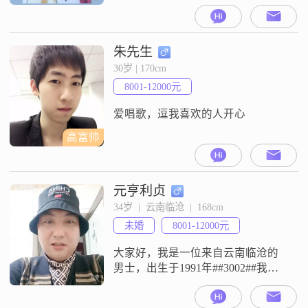
先认识了解一下。
朱先生
30岁 | 170cm
8001-12000元
爱唱歌，逗我喜欢的人开心
高富帅
元亨利贞
34岁  |  云南临沧  |  168cm
未婚
8001-12000元
大家好，我是一位来自云南临沧的
男士，出生于1991年##3002##我的
身高大约是168厘米，虽然不算特别
高，但我相信身高并不是最重要