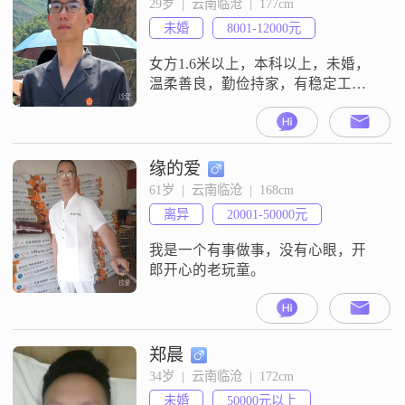
29岁  |  云南临沧  |  177cm
未婚
8001-12000元
女方1.6米以上，本科以上，未婚，
温柔善良，勤俭持家，有稳定工作
或者收入
缘的爱
61岁  |  云南临沧  |  168cm
离异
20001-50000元
我是一个有事做事，没有心眼，开
郎开心的老玩童。
郑晨
34岁  |  云南临沧  |  172cm
未婚
50000元以上