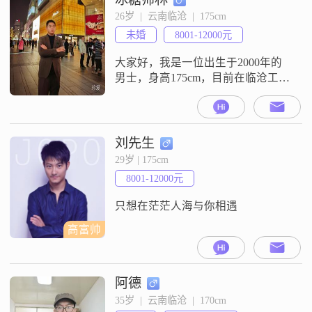
本对的上的38~48岁的余生伴侣，不
26岁  |  云南临沧  |  175cm
求大富大贵，只求余生相惜，渴望
未婚
8001-12000元
与有缘人牵手?余生
大家好，我是一位出生于2000年的
男士，身高175cm，目前在临沧工
作，月收入在8001到12000元之间
##3002##我拥有大专学历，平时喜
欢阅读和写作，这让我养成了稳重
可靠##3001##自信果断的性格
刘先生
##3002##在生活中，我总是保持乐
29岁 | 175cm
观积极的态度，真诚地对待每一个
8001-12000元
人##3002##我热爱摄影摄像，喜欢
记录生
只想在茫茫人海与你相遇
高富帅
阿德
35岁  |  云南临沧  |  170cm