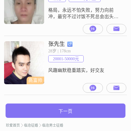
格局，永远不怕失败，努力向前
冲，最穷不过讨饭不死总会出头干
就完了！
张先生
28岁 | 178cm
20001-50000元
风趣幽默稳重踏实，好交友
高富帅
下一页
珍爱首页
临沧征婚
临沧男士征婚