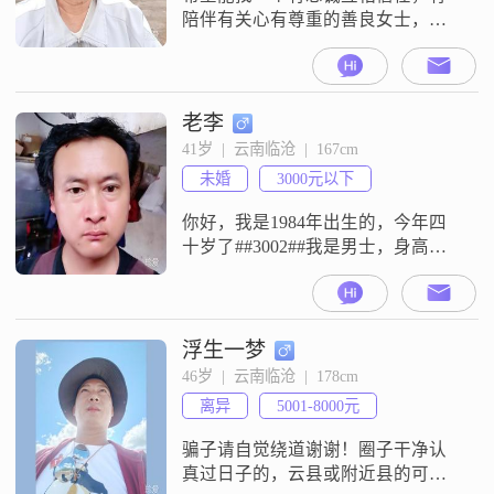
陪伴有关心有尊重的善良女士，个
人资料不真实有债务的免打扰，以
免浪费时间误人误己！相亲区域选
择临沧市，请认真阅读我的资料，
无半点虚假，无不良嗜好，退休金
老李
4600元住公租房，
41岁  |  云南临沧  |  167cm
未婚
3000元以下
你好，我是1984年出生的，今年四
十岁了##3002##我是男士，身高是
一百六十七厘米##3002##目前我的
月收入在三千元以下，学历是高中
及以下##3002##我现在的工作地点
在临沧##3002##我这人平时比较成
浮生一梦
熟稳重，性格真诚可靠##3002##我
46岁  |  云南临沧  |  178cm
觉得家庭挺重要的，生活里比较看
离异
5001-8000元
重相互尊重##3002##我平时喜欢
骗子请自觉绕道谢谢！圈子干净认
真过日子的，云县或附近县的可以