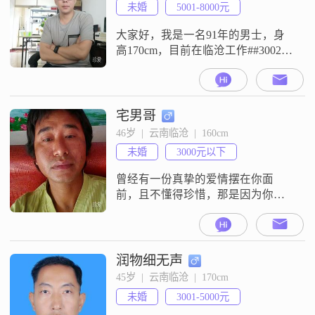
未婚
5001-8000元
大家好，我是一名91年的男士，身
高170cm，目前在临沧工作##3002##
我的月收入在5001到8000元之间，
学历是大学本科##3002##我性格上
比较乐观积极，责任感强，对待事
情有耐心，也很包容##3002##我觉
宅男哥
得家庭是非常重要的，所以会尽量
46岁  |  云南临沧  |  160cm
把更多的时间和精力放在家庭上
未婚
3000元以下
##3002##在生活中，我比较勤俭节
约，
曾经有一份真挚的爱情摆在你面
前，且不懂得珍惜，那是因为你年
轻、傲慢、和无知，如今后悔之晚
矣，时光不能倒回，人生不能从
来，往事如梦而去，但能让你更加
懂得珍惜现在与未来。天若有缘愿
润物细无声
得一人心，守护到天荒地老，海枯
45岁  |  云南临沧  |  170cm
石烂
未婚
3001-5000元