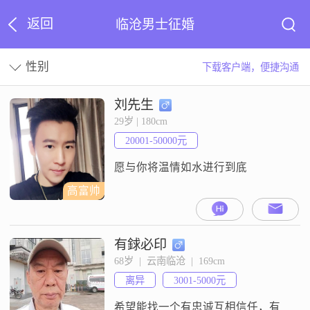
返回
临沧男士征婚
性别
下载客户端，便捷沟通
刘先生
29岁 | 180cm
20001-50000元
愿与你将温情如水进行到底
高富帅
有銶必印
68岁  |  云南临沧  |  169cm
离异
3001-5000元
希望能找一个有忠诚互相信任，有