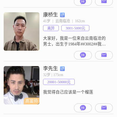
自己的累只有自己懂。转眼已过不
惑之年，暂且放下运营的公司，开
始有大把的时间修整自己，同时也
康桥生
想找个相互有眼缘、人品好、素质
41岁  |  云南临沧  |  162cm
不错的你，携手追回逝去的幸福。
离异
3001-5000元
一起煮饭、一起散步、一起旅
游……，过平平淡淡的生活。身体
大家好，我是一位来自云南临沧的
不好时，用心照顾对方。
男士，出生于1984年##3002##我的
身高是162厘米，可能在高个子云集
的人群中显得稍微矮小一些，但我
相信身高并不是衡量一个人的全部
标准##3002##我目前的工作收入在
李先生
每月3001元到5000元之间，虽然不
32岁 | 175cm
算特别高，但我勤俭节约，懂得如
20001-50000元
何合理规划和使用每一分钱
##3002##我性格随
我觉得自己应该是一个榴莲
高富帅