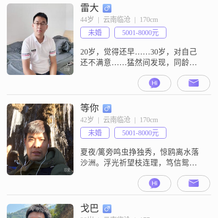
雷大
44岁  |  云南临沧  |  170cm
未婚
5001-8000元
20岁，觉得还早……30岁，对自己
还不满意……猛然间发现，同龄人
的孩子已经在打酱油，上小学，中
学…………弹指一挥间……时光匆
匆
等你
42岁  |  云南临沧  |  170cm
未婚
5001-8000元
夏夜/篱旁鸣虫挣独秀，惊鸥离水落
沙洲。浮光祈望枝连理，笃信鸳鸯
共白头。
戈巴