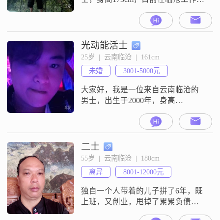
##3002##我的月收入在3001到5000
元之间，虽然不算特别高，但也能
保证基本的生活需求##3002##我拥
有大学本科学历，在工作中积累了
光动能活士
不少经验，也培养了我稳重可靠的
25岁  |  云南临沧  |  161cm
性格##3002##我觉得自己是一个外
未婚
3001-5000元
向健谈的人，喜欢与人交流，分享
生活中的点
大家好，我是一位来自云南临沧的
男士，出生于2000年，身高
161cm##3002##目前，我在临沧有一
份稳定的工作，月收入在3001到
5000元之间##3002##虽然我的学历
是中专，但我一直保持着学习的热
二土
情，不断提升自己##3002##在生活
55岁  |  云南临沧  |  180cm
中，我是一个耐心包容##3001##相
离异
8001-12000元
互尊重他人的人##3002##我相信，
独自一个人带着的儿子拼了6年，既
上班，又创业，甩掉了累累负债，
确实没有时间和精力用心找对象，