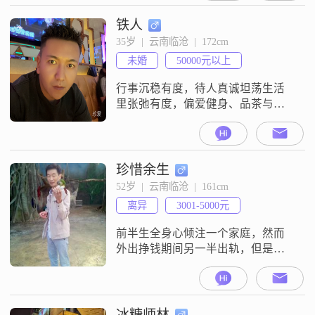
的，重要的是我们的心灵相通
##3002##目前，我的月收入在8001
铁人
到12000元之间，能够保证基本的生
35岁  |  云南临沧  |  172cm
活需求，并且有一定的经济基础来
未婚
50000元以上
规划未来##3002##我的学历是高中
及以下，但我一
行事沉稳有度，待人真诚坦荡生活
里张弛有度，偏爱健身、品茶与独
处对待感情，信奉真诚与陪伴期待
遇见一位三观契合、情绪稳定的
她，双向奔赴，彼此支撑，共度安
稳余生
珍惜余生
52岁  |  云南临沧  |  161cm
离异
3001-5000元
前半生全身心倾注一个家庭，然而
外出挣钱期间另一半出轨，但是为
了孩子，不惜放弃一切，人生仿佛
从0开始，现在债务为0，60岁后有
退休金，城里有一套养老的房子，
不想住长年出租，想找一个三观基
冰糖师林