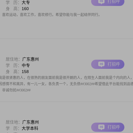
打招呼
学 历：
大专
身 高：
160
，喜欢运动，喜欢工作，喜欢修行。希望你能与我一起结伴同行。
居住地：
广东惠州
打招呼
学 历：
中专
身 高：
158
我是很贤惠的人，在很熟的朋友面前我是很开朗的人，在陌生人面前我是个内向的人
年因感情不和离异，有一儿一女，各负责一个，无负债##3002##希望借此平台能找到品
诚勿扰##3002##
居住地：
广东惠州
打招呼
学 历：
大学本科