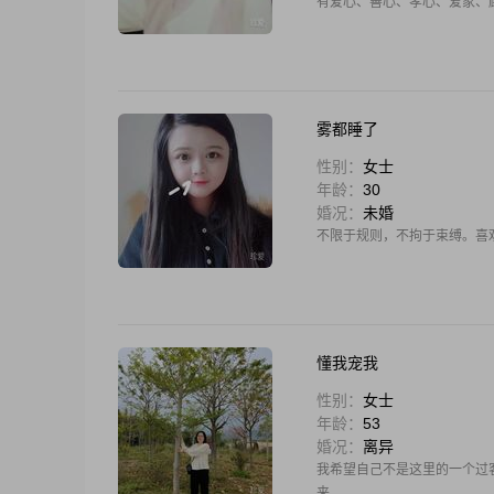
有爱心、善心、孝心、爱家、
雾都睡了
性别：
女士
年龄：
30
婚况：
未婚
不限于规则，不拘于束缚。喜
懂我宠我
性别：
女士
年龄：
53
婚况：
离异
我希望自己不是这里的一个过
来