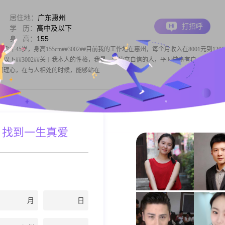
居住地：
广东惠州
打招呼
学 历：
高中及以下
身 高：
155
今年45岁，身高155cm##3002##目前我的工作地在惠州，每个月收入在8001元到1200
高中及以下##3002##关于我本人的性格，我是一个独立自信的人，平时做事有自己的主张
富有同理心，在与人相处的时候，能够站在
居住地：
广东惠州
 找到一生真爱
打招呼
学 历：
大专
身 高：
155
，出生于1992年，身高155cm。我在惠州工作，月收入在3001到5000元之间，拥
待事情非常细腻敏感。在生活中，我特别喜欢美妆护肤，这让我感觉更加自信和舒适
的人，愿意倾听他人的想法和感受。在感情方面，我情绪稳定，能够理性处理各
月
日