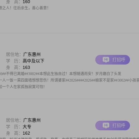
身 高：
160
德之人！往后余生，善心善意！
居住地：
广东惠州
打招呼
学 历：
高中及以下
身 高：
163
#2026##不得已离婚##3002##本想此生独自过！本想随遇而安！岁月磨白了头发
节假日一人一饭一菜四面墙想想悲伤！所谓婆家##2026####2026##娘家不是家##3002##小孩
服才知一个人在家孤独寂寞可怕！
居住地：
广东惠州
打招呼
学 历：
大专
身 高：
162