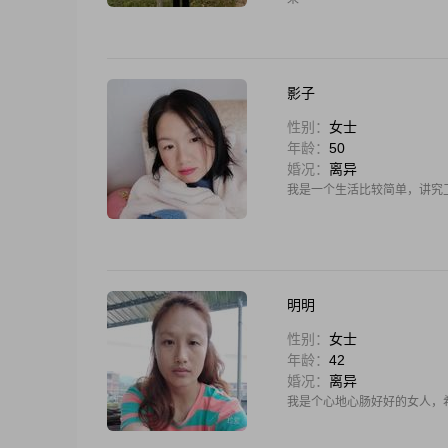
影子
性别：
女士
年龄：
50
婚况：
离异
我是一个生活比较简单，讲究
明明
性别：
女士
年龄：
42
婚况：
离异
我是个心地心肠好好的女人，