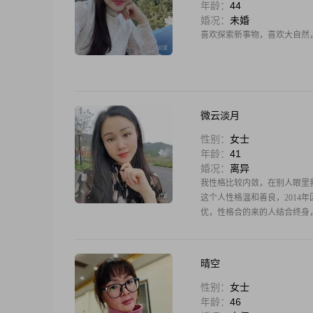
年龄：
44
婚况：
未婚
喜欢探索新事物，喜欢大自然
微云淡月
性别：
女士
年龄：
41
婚况：
离异
我性格比较内敛，在别人眼里
这个人性格温和善良，2014
优，性格合的来的人结合终身，非
晴空
性别：
女士
年龄：
46