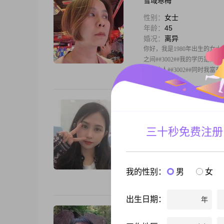
雪域寒梅
性别：
女士
年龄：
45
婚况：
离异
你好，我是1980年出生的女士，
之间##3002##我的学历是
依赖他人##3002##同时我
爱如戏剧的绚丽
性别：
女士
三十秒免费注册
年龄：
34
婚况：
未婚
大家好，我是一位来自惠州的女士
专学历。我性格真诚可靠，对
我的性别：
男
女
认为自己是一个非常信任包容
出生日期：
年
米米