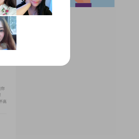
福和
，能
养生
见你
掌
不高