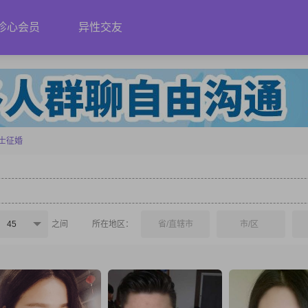
珍心会员
异性交友
士征婚
45
之间
所在地区：
省/直辖市
市/区