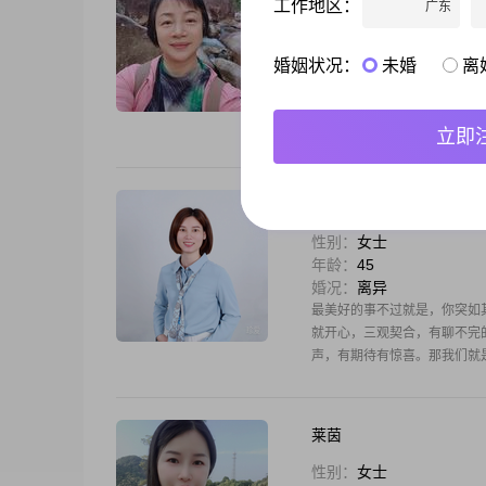
工作地区：
广东
性别：
女士
年龄：
57
婚况：
离异
婚姻状况：
未婚
离
渐渐步入人生的另一个阶段：
惊喜，只求两个对上眼的人真
过是一辈子的两人幸福生活，
立即
小酒。反
后来的我们
性别：
女士
年龄：
45
婚况：
离异
最美好的事不过就是，你突如
就开心，三观契合，有聊不完
声，有期待有惊喜。那我们就
攀，不
莱茵
性别：
女士