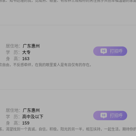
顾家、知书达理的我，觅成熟、稳重、有修养三观相符的男性携手共创幸福温磬的家
居住地：
广东惠州
打招呼
学 历：
大专
身 高：
163
欢自由，不反感牵绊，在我的眼里爱人是有且仅有的存在。
居住地：
广东惠州
打招呼
学 历：
高中及以下
身 高：
159
客，渴望找到一个真诚，自信，积极，阳光的另一半，相互扶持，一起生活，期待你