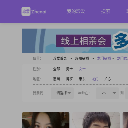
我的珍爱
搜索
位置：
珍爱首页
>
惠州征婚
>
龙门征婚
>
龙门女
性别：
全部
男士
女士
地区：
惠州
博罗
惠东
龙门
广东
我要找：
请选择
年龄在：
25
到