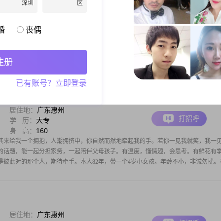
深圳
区
居住地：
广东惠州
打招呼
学 历：
大专
身 高：
158
婚
丧偶
夕阳时光。在这漫长温馨美好时光里，真心诚意想找一个心身的归属，不求太多的幸
心诚意在自己的小家庭里过着平淡安康有滋味的小日子，从此后，你我相处天长地久
亲爱的，我心心念念在等待……本人身体健康，心地善良，没有不良喜好（喜欢喝点
注册
已有账号？立即登录
居住地：
广东惠州
打招呼
学 历：
大专
身 高：
160
其来给我一个拥抱，人潮拥挤中，你自然而然地牵起我的手。若你一见我就笑，我一
的话题，能一起分担家务，一起陪伴父母孩子。有温度，懂情趣，会思考。有鲜花有
是彼此对的那个人，期待牵手。本人82年，带一个4岁小女孩。年龄不小，非诚勿扰。
居住地：
广东惠州