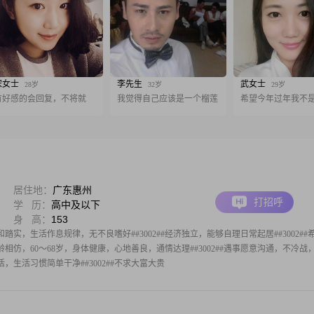
宋女士
李先生
武女士
28岁
32岁
29岁
有好感的会回复，不将就
我觉得自己应该是一个榴莲
希望今年过年我不
居住地：
广东惠州
打招呼
学 历：
高中及以下
身 高：
153
踏实，生活作息规律，无不良嗜好##3002##经济独立，能够自理日常起居##3002##
相仿，60～68岁，身体健康，心地善良，通情达理##3002##遇事愿意沟通，不冷战
生活，生活习惯简单干净##3002##不求大富大贵