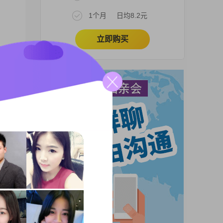
1个月
日均8.2元
立即购买
0元
，不
有大
。我