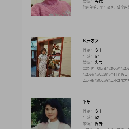
婚况：
丧偶
简简单单，平平淡淡，做个厚
风云才女
性别：
女士
年龄：
57
婚况：
离异
曾经中年被叛变##2026###
##2026####2026##奈何
去热闹##3002##遇上不舒
平乐
性别：
女士
年龄：
52
婚况：
离异