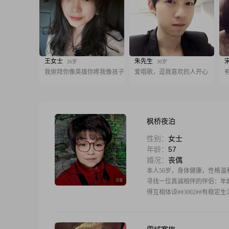
王女士
朱先生
26岁
30岁
我崇拜你像英雄你疼我像孩子
爱唱歌，逗我喜欢的人开心
枫桥夜泊
性别：
女士
年龄：
57
婚况：
丧偶
本人56岁，身体健康，性格温和
寻找一位真诚相伴的伴侣：年龄
得互相体谅##3002##有稳定