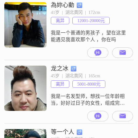
為妳心動
41岁  |  湖北黄冈  |  172cm
离异
12001-20000元
我是一个普通的男孩子 ，望在这里
能遇见我喜欢那个人 ，你在吗
龙之冰
45岁  |  湖北黄冈  |  165cm
离异
5001-8000元
我是一名发型师，想找一位年龄相
当，好好过日子的女性，组成完美
的家庭
等一个人