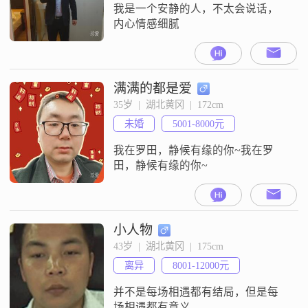
我是一个安静的人，不太会说话，
内心情感细腻
满满的都是爱
35岁  |  湖北黄冈  |  172cm
未婚
5001-8000元
我在罗田，静候有缘的你~我在罗
田，静候有缘的你~
小人物
43岁  |  湖北黄冈  |  175cm
离异
8001-12000元
并不是每场相遇都有结局，但是每
场相遇都有意义