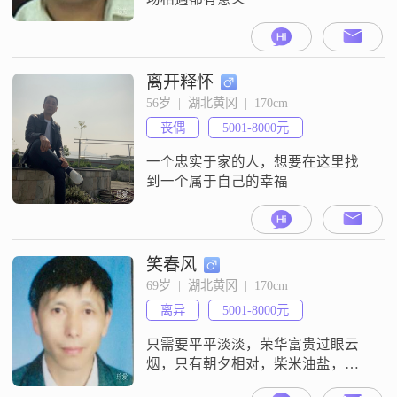
离开释怀
56岁  |  湖北黄冈  |  170cm
丧偶
5001-8000元
一个忠实于家的人，想要在这里找
到一个属于自己的幸福
笑春风
69岁  |  湖北黄冈  |  170cm
离异
5001-8000元
只需要平平淡淡，荣华富贵过眼云
烟，只有朝夕相对，柴米油盐，健
康平安最可贵，互相理解，互相谅