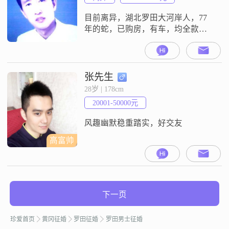
目前离异，湖北罗田大河岸人，77
年的蛇，已购房，有车，均全款购
买，无负担，14岁儿子随我生活。
真诚寻找一位居家过日子的女士平
淡生活。不诚勿扰。本人不是高级
会员，发不了邮件，见谅。
张先生
28岁 | 178cm
20001-50000元
风趣幽默稳重踏实，好交友
高富帅
下一页
珍爱首页
黄冈征婚
罗田征婚
罗田男士征婚