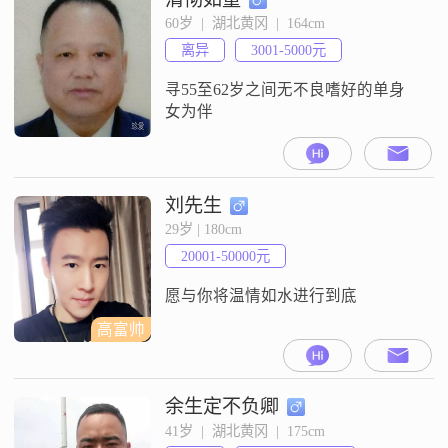
60岁  |  湖北黄冈  |  164cm
离异
3001-5000元
寻55至62岁之间无不良嗜好的单身
女为伴
刘先生
29岁 | 180cm
20001-50000元
愿与你将温情如水进行到底
高富帅
余生定不负卿
41岁  |  湖北黄冈  |  175cm