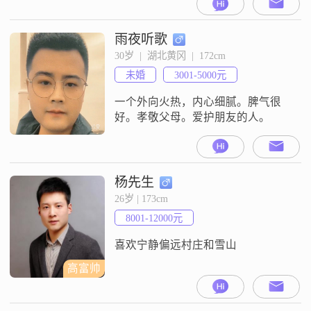
解最重要，总有金山银山，不能相
处也是空
雨夜听歌
30岁  |  湖北黄冈  |  172cm
未婚
3001-5000元
一个外向火热，内心细腻。脾气很
好。孝敬父母。爱护朋友的人。
杨先生
26岁 | 173cm
8001-12000元
喜欢宁静偏远村庄和雪山
高富帅