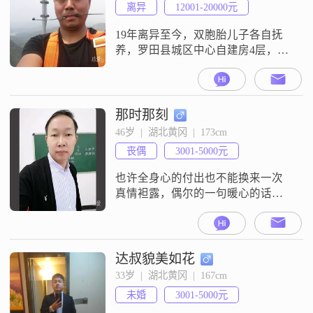
离异
12001-20000元
19年离异至今，双胞胎儿子各自抚
养，罗田县城区中心自建房4层，自
己注册了一个小公司，接一些弱电
项目，如果再婚，我不想要小孩，
想过纯粹的二人生活，有机会出去
看看祖国的大好河山，介意的可以
那时那刻
忽略
46岁  |  湖北黄冈  |  173cm
丧偶
3001-5000元
也许全身心的付出也不能换来一次
真情袒露，偶尔的一句暖心的话语
却时时萦绕在心头，感情的河仍在
奔流，无止无休##2026####2026##
达叔貌美如花
33岁  |  湖北黄冈  |  167cm
未婚
3001-5000元