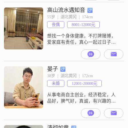
高山流水遇知音
55岁  |  湖北黄冈  |  174cm
丧偶
8001-12000元
想找一个身体健康，不打牌赌博，
爱家庭有责任，真心一起过日子的
人，年龄40至50岁的女士为伴！
晏子
38岁  |  湖北黄冈  |  172cm
未婚
12001-20000元
从事电商自主创业，经济稳定，人
品好，脾气好，真诚，有兴趣的可
以聊一聊
清彻如童