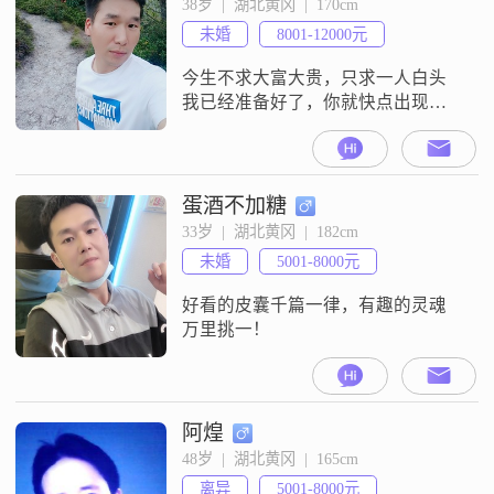
38岁  |  湖北黄冈  |  170cm
未婚
8001-12000元
今生不求大富大贵，只求一人白头
我已经准备好了，你就快点出现
吧。
蛋酒不加糖
33岁  |  湖北黄冈  |  182cm
未婚
5001-8000元
好看的皮囊千篇一律，有趣的灵魂
万里挑一！
阿煌
48岁  |  湖北黄冈  |  165cm
离异
5001-8000元