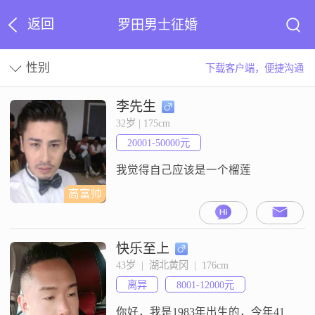
返回
罗田男士征婚
性别
下载客户端，便捷沟通
李先生
32岁 | 175cm
20001-50000元
我觉得自己应该是一个榴莲
高富帅
快乐至上
43岁  |  湖北黄冈  |  176cm
离异
8001-12000元
你好，我是1983年出生的，今年41