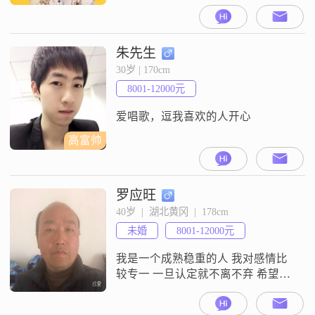
170cm##3002##目前我的月收入在
3000元以下，虽然不算高薪，但我
很满足于现在的生活状态##3002##
我学历是中专，在这个社会可能不
朱先生
算高，但我一直在努力提升自己
30岁 | 170cm
##3002##我性格随和，容易相处，
8001-12000元
不喜欢与人计较，更愿意用平和的
方式解决问题##300
爱唱歌，逗我喜欢的人开心
高富帅
罗应旺
40岁  |  湖北黄冈  |  178cm
未婚
8001-12000元
我是一个成熟稳重的人 我对感情比
较专一 一旦认定就不离不弃 希望找
一个真心相处的人