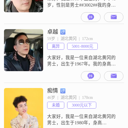
岁，性别是男士##3002##我的身高
是176cm，现在在黄冈这边工作生活
##3002##我的月收入目前在8001到
12000元这个区间，学历是高中及以
下##3002##在性格方面，我是一个
卓越
稳重可靠的人，平时外向健谈，待
59岁  |  湖北黄冈  |  172cm
人乐观积极##3002##大家都说我幽
离异
5001-8000元
默风趣，相处起来比较轻松#
大家好，我是一位来自湖北黄冈的
男士，出生于1967年。我的身高是
172厘米，目前从事一份稳定的工
作，月收入在3001到5000元之间。
我拥有大专学历，在工作中积累了
丰富的经验。我性格稳重可靠，做
痴情
事踏实认真，对待生活和工作都保
46岁  |  湖北黄冈  |  170cm
持着积极的态度。平时我喜欢与人
未婚
3000元以下
交流，外向的性格让我能够迅速融
入新的环境，结交新朋友。我也很
大家好，我是一位来自湖北黄冈的
有幽默
男士，出生于1980年，身高