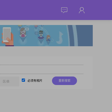
必须有相片
重新搜索
区/县