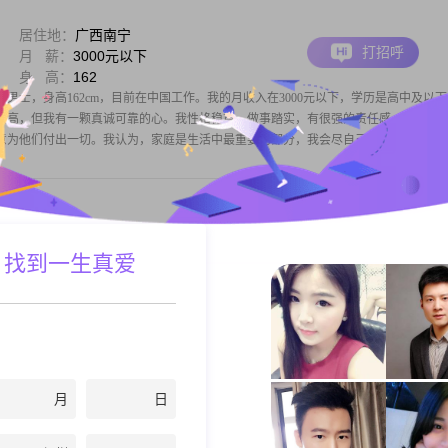
居住地：
广西南宁
打招呼
月 薪：
3000元以下
身 高：
162
的男士，身高162cm，目前在中国工作。我的月收入在3000元以下，学历是高中及以
很高，但我有一颗真诚可靠的心。我性格稳重，做事踏实，有很强的责任感。在生活
意为他们付出一切。我认为，家庭是生活中最重要的部分，我会尽自己最大的努力去
居住地：
广西南宁
 找到一生真爱
打招呼
月 薪：
8001-12000元
身 高：
170
男士，身高170cm，目前在南宁工作，月收入在8001到12000元之间##3002##虽然我
着乐观积极的生活态度，活在当下，对待生活充满了热情##3002##我是一个耐心包
##3002##在业余时间，我喜欢手工DIY，这
月
日