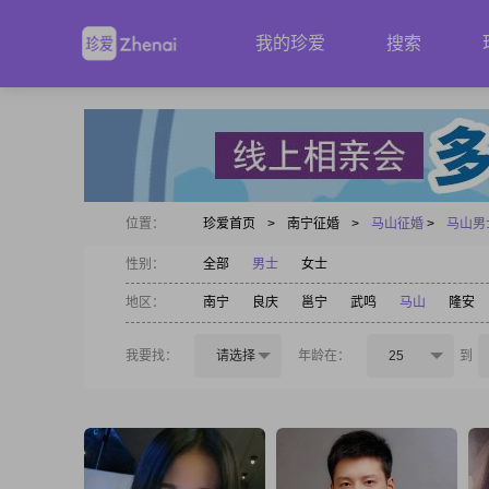
我的珍爱
搜索
位置：
珍爱首页
>
南宁征婚
>
马山征婚
>
马山男
性别：
全部
男士
女士
地区：
南宁
良庆
邕宁
武鸣
马山
隆安
我要找：
请选择
年龄在：
25
到