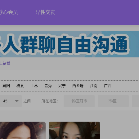
珍心会员
异性交友
士征婚
宾阳
横县
上林
青秀
兴宁
西乡塘
江南
广西
45
之间
所在地区：
省/直辖市
市/区