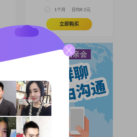
1个月
日均8.2元
立即购买
下。
中，
的学
容的