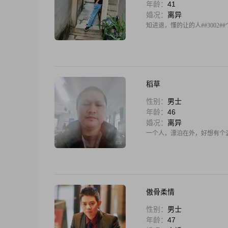
年龄：
41
婚况：
离异
知进退，懂的让的人##3002
稻草
性别：
男士
年龄：
46
婚况：
离异
一个人，漂泊在外，好想有个温
傲骨柔情
性别：
男士
年龄：
47