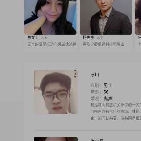
陈女士
杨先生
27岁
26岁
无言的爱是抵达心灵最快途径
喜欢宁静偏远村庄和雪山
冰川
性别：
男士
年龄：
56
婚况：
离异
我是马山县直机关单位的一名
目前创办有自巳的农场、林场
合，能同甘共苦、能共同承担
子皆老之