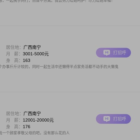
容，一起携手同行，白首不分离。我会努力给她呵护！尽力给她幸福！
居住地：
广西南宁
打招呼
月 薪：
3001-5000元
身 高：
163
个办事斤斤计较的，同时一起生活中还懒得半点家务活都不动手的大懒鬼
居住地：
广西南宁
打招呼
月 薪：
12001-20000元
身 高：
176
找一个顾家孝敬父母的吧，没有那么花的人