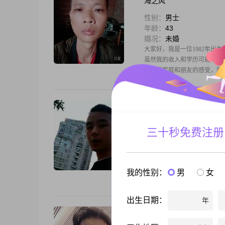
海之风
性别：
男士
年龄：
43
婚况：
未婚
大家好，我是一位1982年出生
虽然我的收入和学历可能不是
我注重家庭和朋友的感受，愿
平淡的烈酒
性别：
男士
三十秒免费注册
年龄：
29
婚况：
未婚
大家好，我是一位1996年出生的
历是高中及以下，但我一直保持
我的性别：
男
女
人，真诚可靠，追求事业上的成功
出生日期：
年
依恋HH