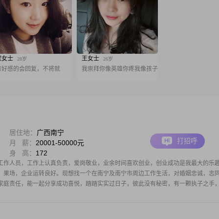
宋女士
王女士
28岁
26岁
有好感的会回复，不将就
我崇拜你像英雄你疼我像孩子
居住地：
广西南宁
打招呼
月 薪：
20001-50000元
身 高：
172
工作人员，工作上认真负责，爱岗敬业，业余时间喜欢创业，创业成功是我最大的乐
、果场，企业运转良好。现想找一个在南宁及南宁市周边工作生活，对婚姻忠诚，志
家庭责任，能一起分享成功喜悦，踏踏实实过日子，彼此没有秘密，有一颗执子之手