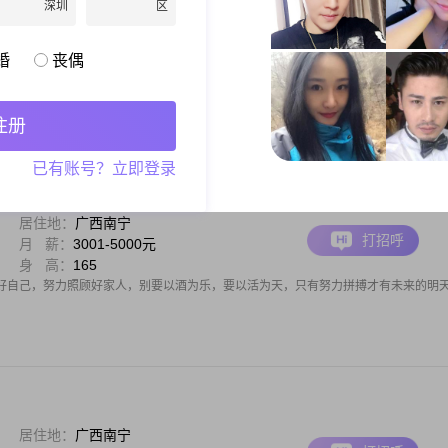
深圳
区
居住地：
广西南宁
打招呼
月 薪：
5001-8000元
身 高：
168
婚
丧偶
男士，出生于1970年，身高168cm。我在当地有着稳定的工作，月收入在5001到80
，但我一直保持着学习的热情，不断提升自己。我性格稳重，责任感强，对待生活和
过自己的努力，才能创造更好的未来。在生活中，我真诚可靠，勤俭节约，不会
注册
已有账号？立即登录
居住地：
广西南宁
打招呼
月 薪：
3001-5000元
身 高：
165
好自己，努力照顾好家人，别要以酒为乐，要以活为天，只有努力拼搏才有未来的明
居住地：
广西南宁