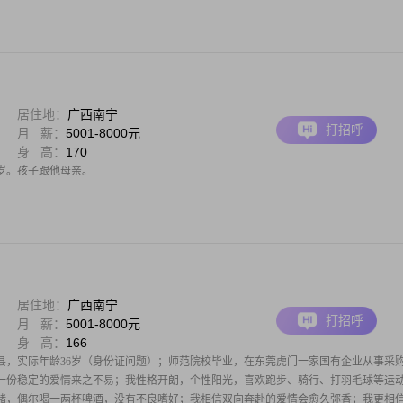
居住地：
广西南宁
打招呼
月 薪：
5001-8000元
身 高：
170
岁。孩子跟他母亲。
居住地：
广西南宁
打招呼
月 薪：
5001-8000元
身 高：
166
县，实际年龄36岁（身份证问题）；师范院校毕业，在东莞虎门一家国有企业从事采
一份稳定的爱情来之不易；我性格开朗，个性阳光，喜欢跑步、骑行、打羽毛球等运
赌，偶尔喝一两杯啤酒，没有不良嗜好；我相信双向奔赴的爱情会愈久弥香；我更相