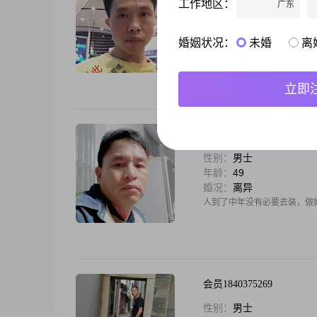
工作地区：
广东
性别：
男士
年龄：
55
婚况：
离异
婚姻状况：
未婚
离
大家好，我是一位来自广西贺州的
元之间。虽然我的学历是中专
都非常认真。我相信，只有通
立即
王者风帆
性别：
男士
年龄：
49
婚况：
离异
人到了中年没有必要去装，做
会员1840375269
性别：
男士