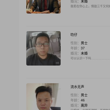
婚况：
未婚
我若在你心上，情敌三千又何
叻仔
性别：
男士
年龄：
37
婚况：
未婚
可以认识一下吗………………
流水无声
性别：
男士
年龄：
46
婚况：
离异