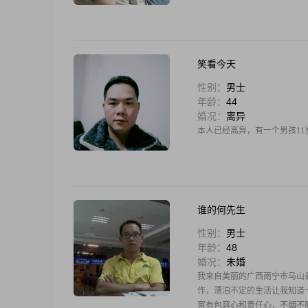
笑看今天
性别：
男士
年龄：
44
婚况：
离异
本人已经离异，有一个男孩11
谁的何先生
性别：
男士
年龄：
48
婚况：
未婚
我来自美丽的广西南宁市马山
作，漂泊不定的生活让我知道
富有包容心和责任心，不烟不