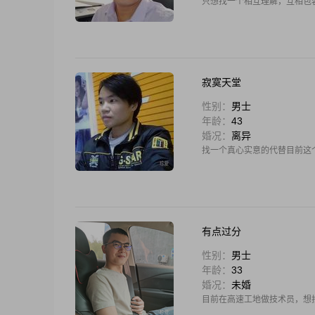
只想找一个相互理解，互相包
寂寞天堂
性别：
男士
年龄：
43
婚况：
离异
找一个真心实意的代替目前这
有点过分
性别：
男士
年龄：
33
婚况：
未婚
目前在高速工地做技术员，想