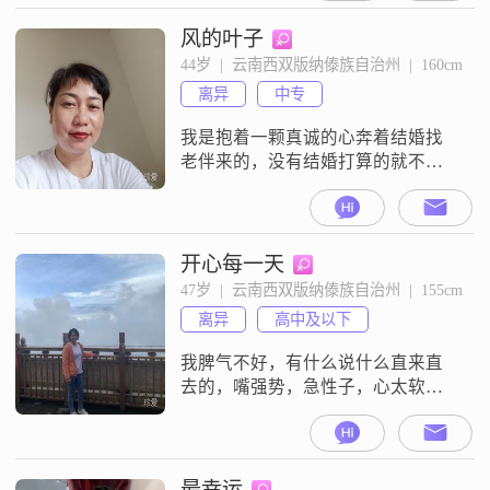
风的叶子
44岁  |  云南西双版纳傣族自治州  |  160cm
离异
中专
我是抱着一颗真诚的心奔着结婚找
老伴来的，没有结婚打算的就不要
来招惹我，我依赖性强心思单纯，
性格弱承受不了感情挫折！我不是
那种漂亮的女人！也不是开朗活泼
类型！
开心每一天
47岁  |  云南西双版纳傣族自治州  |  155cm
离异
高中及以下
我脾气不好，有什么说什么直来直
去的，嘴强势，急性子，心太软容
易相信人，容易上当吃亏，就喜欢
简简单单，我的生活像白开水一样
透明，我不喜欢复杂的，喜欢乡
下，不喜欢大城市，平时没事喜欢
最幸运