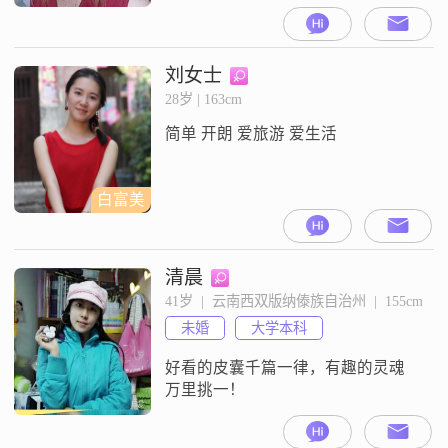
##3002##我的身高是154cm，虽然不
算特别高，但我相信身高并不是衡
量一个人的全部标准##3002##我目
前的工作收入在3000元以下，虽然
刘女士
收入不高，但我能够自给自足，独
28岁 | 163cm
立自主地生活##3002##我性格善解
简单 开朗 爱旅游 爱生活
人意，善于倾听他人的心声，理解
他人的感受##
白富美
清晨
41岁  |  云南西双版纳傣族自治州  |  155cm
未婚
大学本科
好看的皮囊千篇一律，有趣的灵魂
万里挑一！