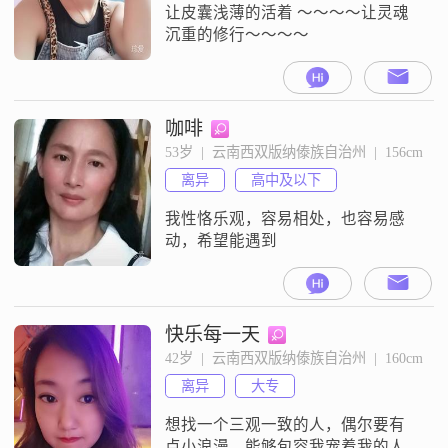
让皮囊浅薄的活着 ～～～～让灵魂
沉重的修行～～～～
咖啡
53岁  |  云南西双版纳傣族自治州  |  156cm
离异
高中及以下
我性恪乐观，容易相处，也容易感
动，希望能遇到
快乐每一天
42岁  |  云南西双版纳傣族自治州  |  160cm
离异
大专
想找一个三观一致的人，偶尔要有
点小浪漫，能够包容我宠着我的人