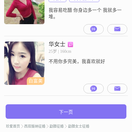
最快乐的方式相处，不同情况下不
同角色陪伴彼此
我容易吃醋 你身边多一个 我就多一
堆。
华女士
25岁 | 160cm
不用你多完美，我喜欢就好
白富美
下一页
珍爱首页
西双版纳征婚
勐腊征婚
勐腊女士征婚