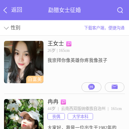
返回
勐腊女士征婚
性别
下载客户端，便捷沟通
王女士
26岁 | 165cm
我崇拜你像英雄你疼我像孩子
白富美
冉冉
44岁  |  云南西双版纳傣族自治州  |  161cm
丧偶
大学本科
大家好，我是一位出生于1982年的