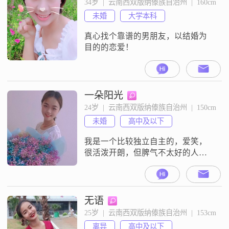
34岁  |  云南西双版纳傣族自治州  |  160cm
未婚
大学本科
真心找个靠谱的男朋友，以结婚为
目的的恋爱！
一朵阳光
24岁  |  云南西双版纳傣族自治州  |  150cm
未婚
高中及以下
我是一个比较独立自主的，爱笑，
很活泼开朗，但脾气不太好的人我
希望找一个比自己大几岁，然后有
责任，踏实，努力上进，孝顺父
母，并且是很爱很爱我的人喜欢以
后2个人的相处模式可以是兄弟也可
无语
以是朋友也可以是恋人，甚至可以
25岁  |  云南西双版纳傣族自治州  |  153cm
是孩子，不同情况下不同切换，用
离异
高中及以下