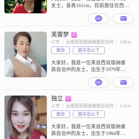
女士，身高161cm，目前居住在西双
版纳傣族自治州##3002##我拥有大
学本科学历，月收入在8001到12000
元之间##3002##我性格乐观积极，
总是能看到生活中的美好一面
芙蓉梦
##3002##与人相处时，我随和易相
47岁  |  云南西双版纳傣族自治州  |  150cm
处，不喜欢计较太多，相信人与人
离异
高中及以下
之间的信任和包容是非常重要的
##3002
大家好，我是一位来自西双版纳傣
族自治州的女士，出生于1979年。
我的身高是150厘米，可能在人群中
显得娇小一些，但我相信，内在的
品质比外在的身高更加重要。我目
前的月收入在3000元以下，虽然不
独立
算高，但我知足常乐，懂得生活的
41岁  |  云南西双版纳傣族自治州  |  154cm
真谛。我的学历是高中及以下，但
离异
高中及以下
我一直在努力学习和提升自己，让
自己变得更加优秀。我性格温柔体
大家好，我是一位来自西双版纳傣
贴，善解
族自治州的女士，出生于1984年