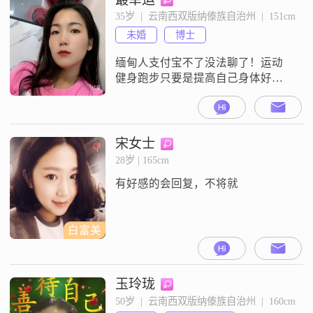
躺床上玩手机，饭后喜欢散步散步
35岁  |  云南西双版纳傣族自治州  |  151cm
步，想找一个生活简单的人 能关心
未婚
博士
我在乎我的人
缅甸人支付宝不了没法聊了！运动
健身跑步只要是提高自己身体好都
喜欢 ##d83d####dc95##
宋女士
28岁 | 165cm
有好感的会回复，不将就
白富美
玉玲珑
50岁  |  云南西双版纳傣族自治州  |  160cm