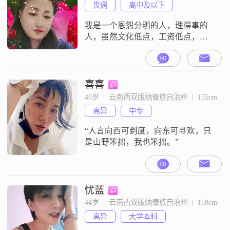
丧偶
高中及以下
我是一个恩怨分明的人，理得事的
人，虽然文化低点，工资低点，但
不会要求太高，找一个有同样观点
的就行##3002##70年71年的优先考
虑
喜喜
40岁  |  云南西双版纳傣族自治州  |  155cm
离异
中专
“人言向西可剃度，向东可寻欢，只
是山野笨拙，我也笨拙。”
忧蓝
44岁  |  云南西双版纳傣族自治州  |  158cm
离异
大学本科