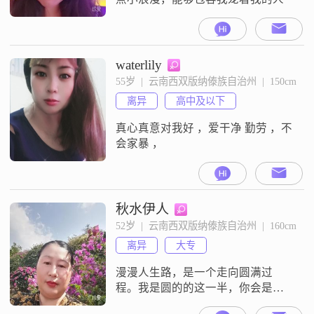
waterlily
55岁  |  云南西双版纳傣族自治州  |  150cm
离异
高中及以下
真心真意对我好 ，爱干净 勤劳 ，不
会家暴 ，
秋水伊人
52岁  |  云南西双版纳傣族自治州  |  160cm
离异
大专
漫漫人生路，是一个走向圆满过
程。我是圆的的这一半，你会是另
一半吗？执子之手，与之偕老。