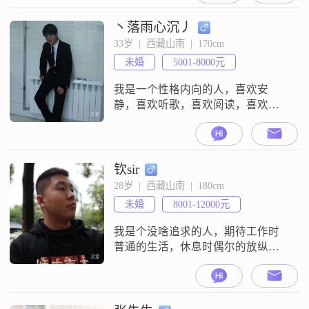
丶落雨心沉丿
33岁  |  西藏山南  |  170cm
未婚
5001-8000元
我是一个性格内向的人，喜欢安
静，喜欢听歌，喜欢阅读，喜欢看
书，对择偶没什么太大的要求，只
要安心顾家真心对我，对我父母好
就行，当然了，我也会顾家，努力
工作，对你父母好，担起作为丈夫
钦sir
的责任。
28岁  |  西藏山南  |  180cm
未婚
8001-12000元
我是个没啥追求的人，期待工作时
普通的生活，休息时偶尔的放纵休
闲，休假时旅游看世界。期待遇见
一个温柔的她，有共同爱好和话
题，平平淡淡得过完一生。PS（俺
爱做饭旅游航拍打游戏，不抽烟不