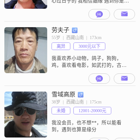
心过日子的 我相信姻缘 遇到你是我
一生中最大的荣幸
劳夫子
55岁  |  西藏山南  |  173cm
离异
3000元以下
我喜欢养小动物，鸽子，狗狗，
鸡，喜欢看电影，如武打的，古装
的，
雪域高原
38岁  |  西藏山南  |  175cm
未婚
12001-20000元
我没会员，也不想**，所以能看
到，遇到也算是缘分