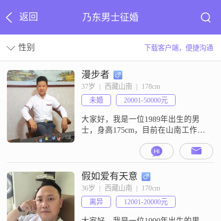
返回
乃东男士征婚
性别
下载客户端，便捷沟通
漫步者
37岁  |  西藏山南  |  178cm
未婚
20001-50000元
大家好，我是一位1989年出生的男
士，身高175cm，目前在山南工作。
我的月收入在20001到50000元之
间，学历是大专。我觉得自己是一
个稳重可靠的人，责任感很强，对
待生活和事业都非常认真。我性格
假如爱有天意
乐观积极，即使面对困难也能保持
36岁  |  西藏山南  |  170cm
良好的心态。在生活中，我注重平
离异
12001-20000元
衡工作与家庭，努力追求事业上的
成功，同时也尽量抽出时间陪伴家
大家好，我是一位1990年出生的男