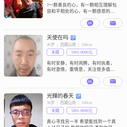
?一颗善良的心，有一颗相互理解包
容和平相处的心，有一颗感恩的
心，?一个诚信的人，那就是我！
天使在吗
46岁  |  西藏山南  |  166cm
未婚
5001-8000元
有时安静，有时闹腾，有时执着，
有时激情，重情意，关注很多值得
珍惜学习的东西
光輝的春天
36岁  |  西藏山南  |  160cm
未婚
5001-8000元
真心寻找另一半 希望能找到一个真