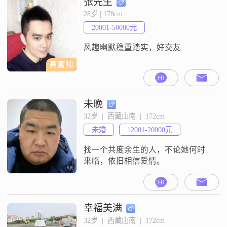
张先生
喝酒不赌博，讨厌酒吧KTV）希望
28岁 | 178cm
女生直接大方
20001-50000元
风趣幽默稳重踏实，好交友
高富帅
未晚
32岁  |  西藏山南  |  172cm
未婚
12001-20000元
找一个共度余生的人，不论她何时
来临，依旧相信爱情。
幸福美满
32岁  |  西藏山南  |  172cm