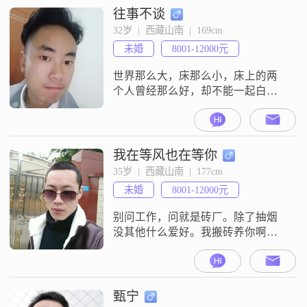
往事不谈
32岁  |  西藏山南  |  169cm
未婚
8001-12000元
世界那么大，床那么小，床上的两
个人曾经那么好，却不能一起白头
到老。只因我们都喜欢牵了手就能
成婚的故事，却生活在一个上了床
也没有结果的年代，不爱是一生的
遗憾，爱却是一生磨难
我在等风也在等你
35岁  |  西藏山南  |  177cm
未婚
8001-12000元
别问工作，问就是砖厂。除了抽烟
没其他什么爱好。我搬砖养你啊。
年年骑川藏好像挺舒服的
甄宁