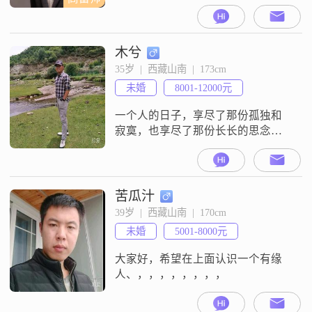
木兮
35岁  |  西藏山南  |  173cm
未婚
8001-12000元
一个人的日子，享尽了那份孤独和
寂寞，也享尽了那份长长的思念，
亲人的温暖，朋友的温暖，还是期
待你的手心，有了你，我才能安心
幸福地一路走下去。
苦瓜汁
39岁  |  西藏山南  |  170cm
未婚
5001-8000元
大家好，希望在上面认识一个有缘
人、，，，，，，，，