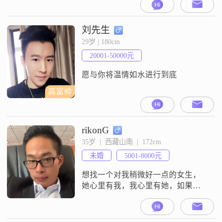
刘先生
29岁 | 180cm
20001-50000元
愿与你将温情如水进行到底
高富帅
rikonG
35岁  |  西藏山南  |  172cm
未婚
5001-8000元
想找一个对我稍微好一点的女生，
她心里有我，我心里有她，如果时
机合适我希望我们能够结婚，然后
一起白头偕老。