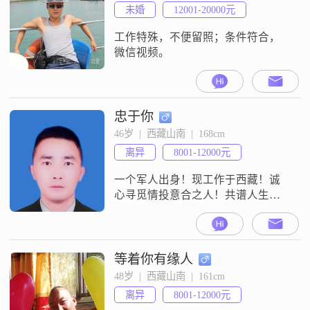
未婚
12001-20000元
工作特殊，不便留照；条件符合，
微信视频。
忠于你
46岁  |  西藏山南  |  168cm
离异
8001-12000元
一个军人出身！现工作于西藏！诚
心寻觅情投意合之人！共谱人生篇
章。
等着你有缘人
48岁  |  西藏山南  |  161cm
离异
8001-12000元