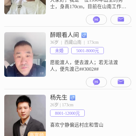
人
士，身高170cm，目前在山南工作
##3002##我的月收入在12001到
20000元之间，学历是中专##3002##
我性格幽默风趣，成熟稳重，真诚
可靠，随和易相处，责任感强
醉眼看人间
##3002##平时我喜欢看电影，探索
36岁  |  西藏山南  |  173cm
美食，还喜欢自己做菜烹饪
未婚
5001-8000元
##3002##我也注重健身增肌，保持
健康的体魄#
愿能渡人，便去渡人；若无法渡
人，便先渡己##3002##
杨先生
26岁 | 173cm
8001-12000元
喜欢宁静偏远村庄和雪山
高富帅