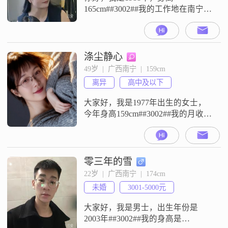
165cm##3002##我的工作地在南宁，
月收入在50000元以上##3002##我是
一个独立##3001##自信的人，品味
在线但不胡里花哨，平时也注重健
康管理##3002##在与人相处方面，
涤尘静心
我是一个真诚##3001##可靠的人
49岁  |  广西南宁  |  159cm
##3002##在生活中，我倾向于喜欢
离异
高中及以下
精致生活，也注重生活品质#
大家好，我是1977年出生的女士，
今年身高159cm##3002##我的月收入
在3001到5000元这个范围，工作地
点在南宁##3002##我的学历是高中
及以下##3002##我是一个温柔体贴
的人，平时性格开朗爱笑，待人直
零三年的雪
率真诚##3002##在生活里，我比较
22岁  |  广西南宁  |  174cm
享受当下的状态，觉得过好每一天
未婚
3001-5000元
很重要##3002##对于工作
大家好，我是男士，出生年份是
2003年##3002##我的身高是