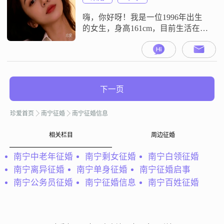
理，也很重视生活品质##3002
嗨，你好呀！我是一位1996年出生
的女生，身高161cm，目前生活在美
丽的南宁##3002##我性格温柔体
贴，善解人意，总是希望能给身边
的人带来温暖和关怀##3002##我开
朗爱笑，相信笑容有着无穷的力
量，能够拉近人与人之间的距离
下一页
##3002##我独立自信，有自己的想
法和追求##3002##生活中，我细腻
珍爱首页
南宁征婚
南宁征婚信息
敏感，善于发现
相关栏目
周边征婚
南宁中老年征婚
南宁剩女征婚
南宁白领征婚
南宁离异征婚
南宁单身征婚
南宁征婚启事
南宁公务员征婚
南宁征婚信息
南宁百姓征婚