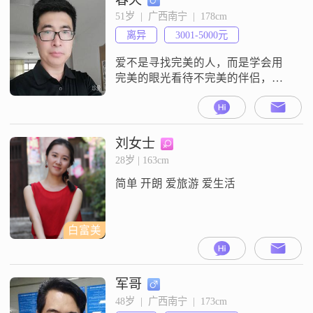
51岁  |  广西南宁  |  178cm
离异
3001-5000元
爱不是寻找完美的人，而是学会用
完美的眼光看待不完美的伴侣，愿
以后余生找到一位爱其所同，敬其
所异，互相理解，互相包容的伴侣
过好余生！
刘女士
28岁 | 163cm
简单 开朗 爱旅游 爱生活
白富美
军哥
48岁  |  广西南宁  |  173cm