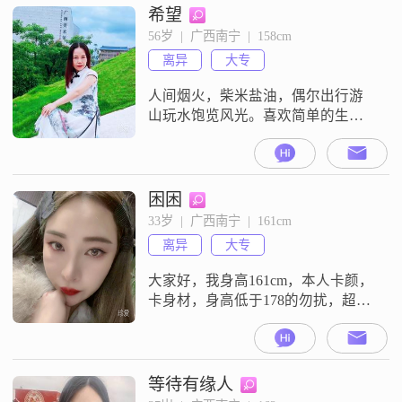
希望
56岁  |  广西南宁  |  158cm
离异
大专
人间烟火，柴米盐油，偶尔出行游
山玩水饱览风光。喜欢简单的生活
和感情，我在南宁等你一起慢慢变
老。诚觅身体好，人品好，不吸
烟，在南宁工作或退休，真正想过
日子的男仕相伴余生。本人通情达
困困
理，性格开朗，身体健康，有房有
33岁  |  广西南宁  |  161cm
车有养老医保，一个人无负担（非
离异
大专
诚勿扰！）
大家好，我身高161cm，本人卡颜，
卡身材，身高低于178的勿扰，超过
38岁的勿扰，需有车有房，收入稳
定，不生小孩，NPD勿扰在理财方
面，我有一定的经验和能力，能够
合理规划和管理自己的财务
等待有缘人
##3002##我认为在一段关系中，互