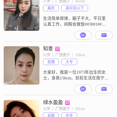
37岁  |  广西南宁  |  162cm
相尊重和支持是非常重要的
离异
高中及以下
##3002##我希望能与伴侣共同进
步，一起成长##3002##我的情
生活简单规律，圈子不大，平日里
认真工作，闲暇会做饭##3001##散
步##3001##看电影，偶尔短途出游
##3002##待人真诚慢热，不擅长花
言巧语，认定一段关系就会专一用
心##3002##期待遇见三观契合
知意
##3001##性格温和的人，不用轰轰
52岁  |  广西南宁  |  156cm
烈烈，下班能一起吃饭聊天，遇事
丧偶
大专
互相包容分担，平淡日子里彼此陪
伴##3001
大家好，我是一位1973年出生的女
士，身高156cm，目前生活在南宁
##3002##我的月收入在3001到5000
元之间，学历是大专##3002##我觉
得自己是一个温柔体贴##3001##善
解人意的人，生活中我比较知性优
绿水盈盈
雅，很享受当下的每一刻##3002##
32岁  |  广西南宁  |  161cm
在日常生活中，我特别注重健康管
未婚
中专