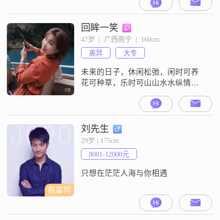
回眸一笑
47岁  |  广西南宁  |  160cm
离异
大专
未来的日子，休闲松弛，闲时可养
花可种草，乐时可山山水水纵情于
山水涧，可诗和远方，可享可行，
可静可动，静时可独享音魂，动时
可运动养生。希望另一半也喜欢旅
游运动养生
刘先生
29岁 | 175cm
8001-12000元
只想在茫茫人海与你相遇
高富帅