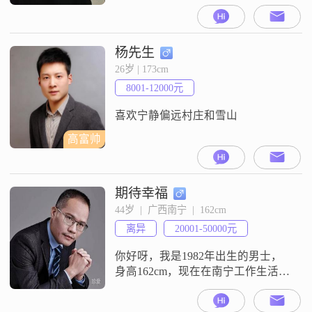
174cm##3002##我的月收入在3001到
5000元这个范围##3002##我现在的
工作地是在南宁##3002##我的学历
是高中及以下##3002##我这个人比
杨先生
较随遇而安##3002##平时我有阅读
26岁 | 173cm
写作的爱好##3002##我也很喜欢游
8001-12000元
泳，算是个游泳
喜欢宁静偏远村庄和雪山
高富帅
期待幸福
44岁  |  广西南宁  |  162cm
离异
20001-50000元
你好呀，我是1982年出生的男士，
身高162cm，现在在南宁工作生活。
我的学历是大专，月收入在20001到
50000元这个区间。我平时给人的感