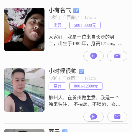
觉是稳重可靠，性格上幽默风趣，
外向健谈，平时和大家相处起来比
小有名气
较轻松。我责任感比较强，对待生
40岁  |  广西南宁  |  175cm
活和工作都乐观积极，也很有耐
离异
5001-8000元
心，包容心也比较强，随和易相
处，平时待人真诚可靠。在观念
大家好，我是一位来自长沙的男
上，
士，出生于1985年，身高175cm。我
的月收入在50000元以上，目前从事
着一份稳定的工作。虽然我的学历
是中专，但我一直保持着学习的热
情，不断提升自己的能力和素质。
小时候很帅
我性格耐心包容，善于倾听他人的
49岁  |  广西南宁  |  171cm
想法和感受。在与人相处时，我总
离异
8001-12000元
是稳重可靠，让人感到安心。同
时，我也具备幽默风趣的一面，喜
柳州人，在贺州做生意，我是一个
欢在生活
独来独往， 不抽烟，不喝酒，喜欢
买菜下厨，一日三餐都自己动手，
每天除了上班就是下班，真心真意
找老婆好好过日子，手机抖音有秘
密的请绕道走谢谢
春天