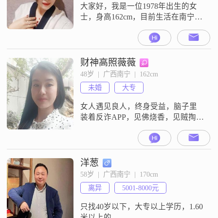
靠，与人交往时总能保持真诚和耐
大家好，我是一位1978年出生的女
心
士，身高162cm，目前生活在南宁。
我拥有大专学历，在一家不错的公
司工作，月收入在3001到5000元之
间。我性格温柔体贴，善解人意，
总是能站在别人的角度考虑问题。
财神高照薇薇
我开朗爱笑，乐观积极，热爱生
48岁  |  广西南宁  |  162cm
活，无论遇到什么困难都能保持积
未婚
大专
极向上的态度。我富有同理心，随
和易相处，喜欢用细腻的心思去感
女人遇见良人，终身受益，脑子里
受周
装着反诈APP，见佛烧香，见贼掏
枪，懂的都懂，我的人生我自己操
盘，忠诚取决于筹码对等，忠诚自
己的内心。久处不厌，靠的是男人
担当人品，不管你是人是鬼，别试
洋葱
探，只相信人性。让人打动人心的
58岁  |  广西南宁  |  170cm
是人品跟诚意，男人担当责任，非
离异
5001-8000元
诚勿扰。如您发了信件不回应，就
是答案。非诚勿扰
只找40岁以下，大专以上学历，1.60
米以上的。