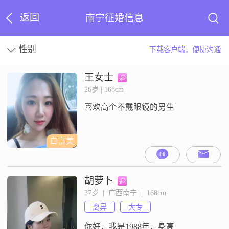
返回
南宁征婚信息
性别
下载客户端，便捷沟通
王女士
26岁 | 168cm
喜欢高个不戴眼镜的男生
白富美
胡萝卜
37岁  |  广西南宁  |  168cm
离异
大专
你好，我是1988年，身高