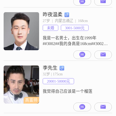
作##3002##我的学历是高中及以下
##3002##我是一个稳重可靠的人，
责任感强，平时随和易相处
昨夜温柔
##3002##我觉得家庭很重要，所以
27岁  |  内蒙古通辽  |  168cm
一直把家庭放在很重要的位置
未婚
3001-5000元
##3002##我为人真诚可靠，平时生
活
我是一名男士，出生在1999年
##3002##我的身高是168cm##3002##
现在我的月收入在5001元到8000元
这个区间##3002##我的工作地点在
通辽##3002##我的学历是大专
##3002##我是一个稳重可靠的人，
李先生
平时不管是待人还是处事，我都希
32岁 | 175cm
望能给人一种踏实的感觉##3002##
20001-50000元
同时我性格随和易相处，
我觉得自己应该是一个榴莲
高富帅