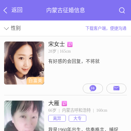
返回
内蒙古征婚信息
性别
下载客户端，便捷沟通
宋女士
28岁 | 165cm
有好感的会回复，不将就
白富美
大雁
66岁  |  内蒙古呼和浩特  |  160cm
离异
大专
我是1960年出生，信奉格言，捕捉