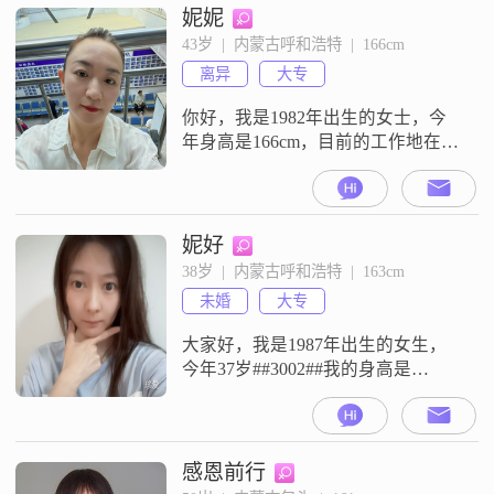
妮妮
43岁  |  内蒙古呼和浩特  |  166cm
离异
大专
你好，我是1982年出生的女士，今
年身高是166cm，目前的工作地在呼
和浩特，学历是大专，月收入在
3001到5000元之间##3002##我自己
是一个热爱生活的人，平时觉得日
子过得踏实就好##3002##性格上比
妮好
较真诚可靠，觉得和人相处最重要
38岁  |  内蒙古呼和浩特  |  163cm
的就是实实在在##3002##现在想找
未婚
大专
一段稳定的关系，追求的是稳定安
逸的生活状
大家好，我是1987年出生的女生，
今年37岁##3002##我的身高是
163cm##3002##我现在在呼和浩特工
作##3002##我的学历是大专
##3002##我的月收入在3001元到
5000元之间##3002##我是一个性格
感恩前行
比较温和的人##3002##平时待人接