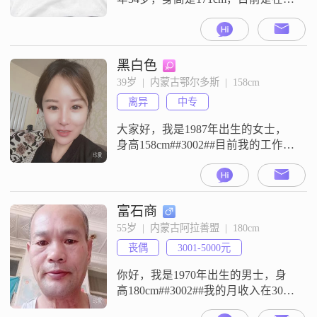
和浩特这边工作生活##3002##我的
学历是大专，月收入在5001到8000
元这个区间##3002##关于我个人的
性格，身边朋友或者是家人给我的
黑白色
评价是稳重可靠，平时做事比较有
39岁  |  内蒙古鄂尔多斯  |  158cm
责任感，性格上属于成熟稳重那一
离异
中专
类，对待感情也是真诚可靠的态度
##3002#
大家好，我是1987年出生的女士，
身高158cm##3002##目前我的工作地
在鄂尔多斯，月收入在12001元到
20000元之间，学历是中专##3002##
关于我的一些个人特征，我是一个
独立自信的人，平时习惯自己处理
富石商
生活和工作里的事情，也相信自己
55岁  |  内蒙古阿拉善盟  |  180cm
有能力应对各种情况##3002##我比
丧偶
3001-5000元
较注重安全感，不管是在生活还是
相处中
你好，我是1970年出生的男士，身
高180cm##3002##我的月收入在3001
到5000元之间，现在在阿拉善盟工