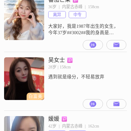
自信的人，随和易相处##3002##我
36岁  |  内蒙古赤峰  |  158cm
比较享受当下，同时也热爱生活
离异
中专
##3002##在个人发展上，我
大家好，我是1987年出生的女生，
今年37岁##3002##我的身高是
158cm##3002##我的月收入在3001到
5000元这个范围##3002##我现在在
赤峰工作##3002##我的学历是中专
##3002##我是一个独立自信的人，
吴女士
平时也会展现出温柔体贴的一面
28岁 | 158cm
##3002##同时我热爱生活##3002##
遇到就是缘分，不轻易放弃
我在赤峰工
白富美
媛媛
42岁  |  内蒙古赤峰  |  162cm