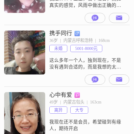
真实的感觉，风雨中做出正确的选
择！
携手同行
36岁  |  内蒙古呼和浩特  |  168cm
未婚
5001-8000元
这么多年一个人，独到现在，不是
没有遇到合适的，而是我想的太
多，想准备好了就结婚，想给我的
另一半更好的生活，想在社会中干
出成绩，然绝非易事。多年后才恍
悟，我曾经喜欢过的和喜欢我的女
心中有爱
孩都已成家，青春就是短短的十来
49岁  |  内蒙古包头  |  163cm
年。如今年龄逐渐偏大，才领悟到
离异
大专
星爷说过的话。趁现在还不算太
晚，还能爱，就大胆的去爱，失败
我现在还不是会员，希望碰到有缘
了也没关系，至少为心中的
人，期待开启