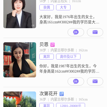
50岁  |  内蒙古包头  |  161cm
物比较细心，会照顾到身边人的感
丧偶
大专
受##3002##在和人
大家好，我是1976年出生的女士，
身高161cm##3002##我的学历是大
专，现在在包头工作，月收入在
8001元到12000元之间##3002##我的
性格比较开朗爱笑，平时随和易相
处，也比较热爱生活##3002##我在
贝恩
这里真诚地寻找一位合适的男士，
38岁  |  内蒙古鄂尔多斯  |  162cm
希望能通过交流相互了解，看看彼
离异
高中及以下
此是否合适##3002##如果你也在包
头
你好，我是1987年出生的女生，今
年身高是162cm##3002##我的学历是
高中及以下，目前的工作地在鄂尔
多斯，月收入在5001到8000元这个
范围里##3002##性格方面，我是一
个开朗爱笑的人，平时也挺真诚可
次第花开
靠的##3002##对于生活，我没有什
36岁  |  内蒙古鄂尔多斯  |  165cm
么特别复杂的想法，就是追求简单
离异
12001-20000元