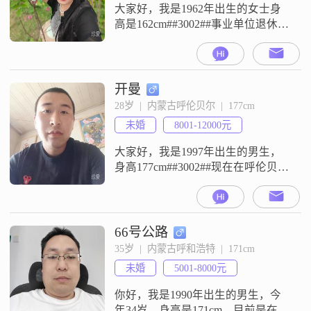
##3002##对于未
大家好，我是1962年出生的女士身
高是162cm##3002##事业单位退休，
我的月收入在3001到5000目前居住
呼和浩特，我的学历是中专
##3002##我平时是一个开朗爱笑的
人，性格上也比较温柔体贴
开曼
##3002##在与人相处的时候，我觉
28岁  |  内蒙古呼伦贝尔  |  177cm
得三观默契，人品好，素质高，能
未婚
8001-12000元
合得来重要，坚持互相尊重的原则
##3002##我习
大家好，我是1997年出生的男生，
身高177cm##3002##现在在呼伦贝尔
工作，月收入在8001元到12000元之
间##3002##我的学历是高中及以下
##3002##我是一个活在当下的人，
平时喜欢骑行，是个骑行爱好者
66号公路
##3002##我觉得生活不需要想得太
35岁  |  内蒙古呼和浩特  |  171cm
复杂，过好现在的每一天比较重要
未婚
5001-8000元
##3002##同时我也希望能
你好，我是1990年出生的男生，今
年34岁，身高是171cm，目前是在呼