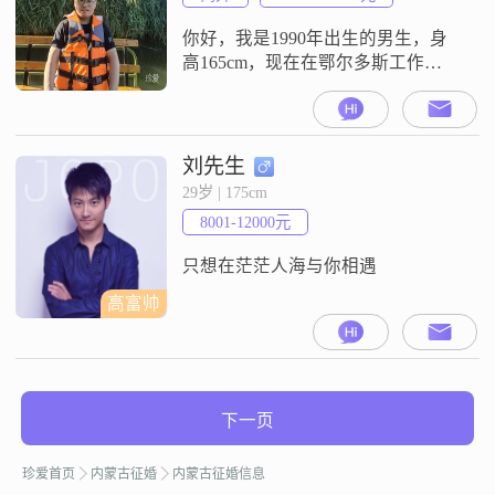
幸福##3002##我不太擅长说那些好
你好，我是1990年出生的男生，身
高165cm，现在在鄂尔多斯工作
##3002##学历是大专，目前的月收
入在12001到20000元之间##3002##
我的性格比较乐观积极，平时随和
也挺容易相处##3002##在生活上，
刘先生
我比较看重家庭，觉得家庭是生活
29岁 | 175cm
里很重要的一部分##3002##我没什
8001-12000元
么特别复杂的经历，就是普普通通
过
只想在茫茫人海与你相遇
高富帅
下一页
珍爱首页
内蒙古征婚
内蒙古征婚信息