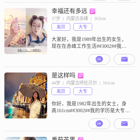
幸福还有多远
37岁  |  内蒙古赤峰  |  163cm
离异
大专
大家好，我是1989年出生的女生，
现在在赤峰工作生活##3002##我的
身高是163cm，学历是大专，目前的
月收入在3001到5000元这个区间
##3002##关于我的性格，大家都说
我是比较温柔体贴的那种人，平时
是这样吗
也很善解人意##3002##我平时性格
44岁  |  内蒙古呼伦贝尔  |  161cm
开朗爱笑，平时状态比较独立自
离异
大专
信，对待生活也保持乐观积极的态
度##300
你好，我是1982年出生的女士，身
高161cm##3002##我的学历是大专，
现在在呼伦贝尔工作，月收入在
8001到12000元之间##3002##我的性
格比较温柔体贴，平时也比较开朗
爱笑##3002##生活中我是一个独立
番茄芒果