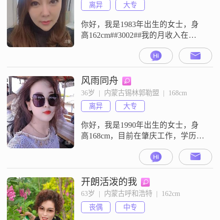
离异
大专
你好，我是1983年出生的女士，身
高162cm##3002##我的月收入在
50000元以上，现在在赤峰工作
##3002##我的学历是大专##3002##
我是一个独立自信的人，平时性格
乐观积极，也富有同理心##3002##
风雨同舟
我热爱生活，追求简单幸福
36岁  |  内蒙古锡林郭勒盟  |  168cm
##3002##平时空闲的时候，我比较
离异
大专
喜欢电影追剧，也喜欢美食烹饪
##300
你好，我是1990年出生的女士，身
高168cm，目前在肇庆工作，学历是
大专，月收入在5001到8000元之间
##3002##我的性格比较直接，平时
是开朗爱笑的类型，也比较独立自
信，对待生活一直是乐观积极的态
开朗活泼的我
度##3002##我觉得自己是一个真诚
63岁  |  内蒙古呼和浩特  |  162cm
可靠的人，情绪比较稳定，在相处
丧偶
中专
中能够做到信任和包容对方