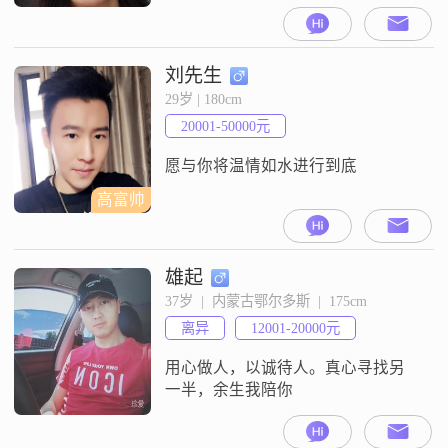
刘先生
29岁 | 180cm
20001-50000元
愿与你将温情如水进行到底
高富帅
雄起
37岁  |  内蒙古鄂尔多斯  |  175cm
离异
12001-20000元
用心做人，以诚待人。真心寻找另
一半，余生我陪你