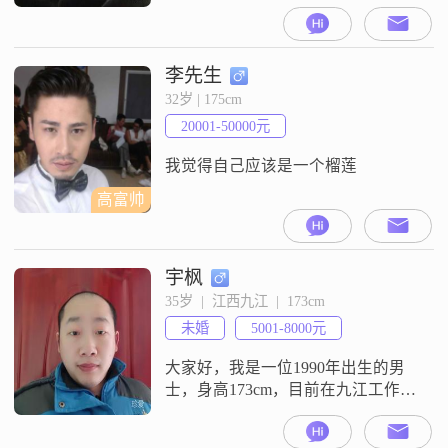
177cm##3002##我的收入相对稳定，
每月在3000元以下##3002##虽然学
历只是高中及以下，但我一直保持
着学习的热情，努力提升自己
李先生
##3002##我性格外向，喜欢与人交
32岁 | 175cm
流，健谈是我的一大特点##3002##
20001-50000元
在生活中，我稳重可靠，责任感
强，总是把家庭放
我觉得自己应该是一个榴莲
高富帅
宇枫
35岁  |  江西九江  |  173cm
未婚
5001-8000元
大家好，我是一位1990年出生的男
士，身高173cm，目前在九江工作，
月收入在5001到8000元之间，学历
是大专##3002##我性格上比较注重