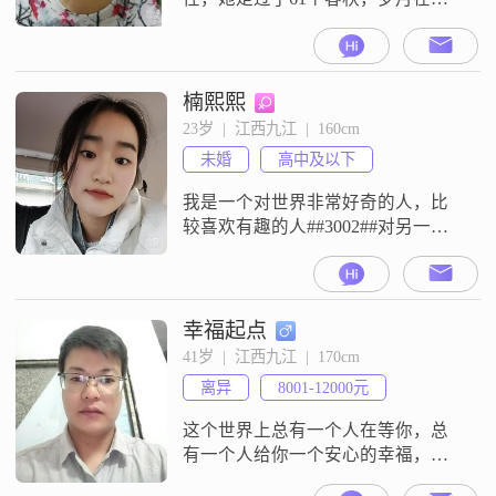
的脸上留下了痕迹，却无法抹去她
的善良与真诚。她热爱音乐，那优
美的旋律仿佛是她心灵的倾诉，总
能在音符的世界里找到宁静与快
楠熙熙
乐；她喜欢旅游，用脚步丈量世
23岁  |  江西九江  |  160cm
界，领略不同的风土人情，让自己
未婚
高中及以下
的视野更加开阔；她也热衷于健
身，保持着健康的生活方式，展现
我是一个对世界非常好奇的人，比
出积极的生活态度。她就是这
较喜欢有趣的人##3002##对另一半
没有什么硬性要求，只要合乎眼
缘，兴趣差不多就行##3002##
幸福起点
41岁  |  江西九江  |  170cm
离异
8001-12000元
这个世界上总有一个人在等你，总
有一个人给你一个安心的幸福，总
有一个人会陪你到老，这个人要知