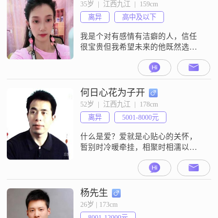
方家附近发展，本人没有不良嗜
35岁  |  江西九江  |  159cm
好。由于工作中接触不到异性，希
离异
高中及以下
望在这个平台能遇到，最后感谢你
游览完我资料谢谢。
我是个对有感情有洁癖的人，信任
很宝贵但我希望未来的他既然选择
我那就要给足了安全感给我，
何日心花为子开
52岁  |  江西九江  |  178cm
离异
5001-8000元
什么是爱？爱就是心贴心的关怀，
暂别时冷暖牵挂，相聚时相濡以
沫。执子之手，与子偕老，温暖一
生…爱的最高境界：“问世间情为何
物，直教人生死相许”……几曾人
去，几度秋深淋夜雨，何日君来，
杨先生
何日心花为子开？工作之余，运动
26岁 | 173cm
和健身是我的最爱，强健的身体让
8001-12000元