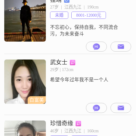
踏实##3002##我更倾向于活在当
27岁  |  江西九江  |  190cm
下，享受生活中的每一刻##3002##
未婚
8001-12000元
我对新事物充满好奇，喜欢探索未
知的领域，
不忘初心，保持自我，不同流合
污，为未来奋斗
武女士
29岁 | 172cm
希望今年过年我不是一个人
白富美
珍惜奇缘
46岁  |  江西九江  |  160cm