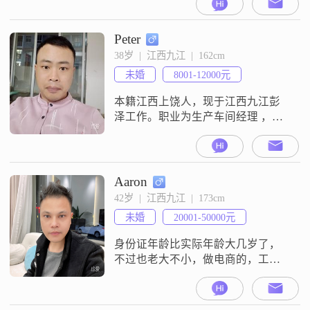
道珍惜，感恩，这个人会是你吗？
Peter
38岁  |  江西九江  |  162cm
未婚
8001-12000元
本籍江西上饶人，现于江西九江彭
泽工作。职业为生产车间经理 ，月
薪10000元左右。性格耿直，平时有
点宅。喜欢看电影 ，听歌 。
Aaron
42岁  |  江西九江  |  173cm
未婚
20001-50000元
身份证年龄比实际年龄大几岁了，
不过也老大不小，做电商的，工作
圈子小，希望能在这里找到另一
伴，