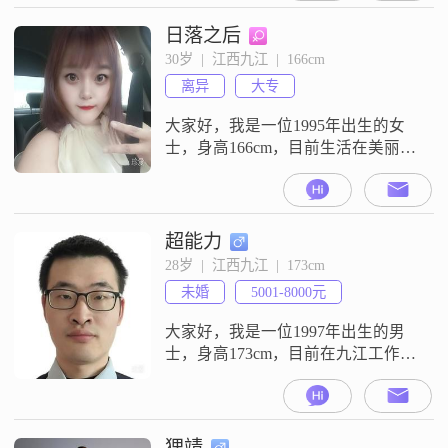
家庭，耐心包容，真诚可靠，稳重
可靠，有很强的责任感##3002##生
日落之后
活中我比较乐观积极，随和易相
30岁  |  江西九江  |  166cm
处，勤俭节约，不喜欢铺张浪费
离异
大专
##3002##我喜欢规划未来，对生活
有自己的打算
大家好，我是一位1995年出生的女
士，身高166cm，目前生活在美丽的
九江。我拥有大专学历，在工作中
勤奋努力，月薪在5001到8000元之
间。我性格温柔体贴，善解人意，
总是愿意倾听他人的心声，给予他
超能力
们关怀和支持。我开朗爱笑，乐观
28岁  |  江西九江  |  173cm
积极的态度让我在生活中总能找到
未婚
5001-8000元
乐趣，面对困难也不轻易放弃。我
独立自信，能够处理生活中的各种
大家好，我是一位1997年出生的男
问
士，身高173cm，目前在九江工作
##3002##我的月收入在5001到8000
元之间，拥有大学本科学历
##3002##我性格比较内敛，做事慢
热，但是一旦投入就会非常认真和
狸靖