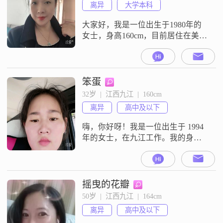
离异
大学本科
大家好，我是一位出生于1980年的
女士，身高160cm，目前居住在美丽
的九江##3002##我拥有大学本科学
历，在工作中努力进取，月收入在
12001到20000元之间##3002##生活
中的我，性格细腻敏感，特别注重
笨蛋
平衡工作与生活的关系##3002##我
32岁  |  江西九江  |  160cm
热爱美食烹饪，常常亲手为自己和
离异
高中及以下
家人准备美味的饭菜##3002##运
嗨，你好呀！我是一位出生于 1994
年的女士，在九江工作。我的身高
大概 160cm，收入一个月在 3000 元
以下，学历是高中及以下。我性格
很开朗，特别爱笑，朋友都说我看
起来总是充满活力。我也特别善解
摇曳的花瓣
人意，能理解和感受别人的情绪。
50岁  |  江西九江  |  164cm
跟人相处时直率真诚，不喜欢拐弯
离异
高中及以下
抹角。而且我很热情大方，喜欢结