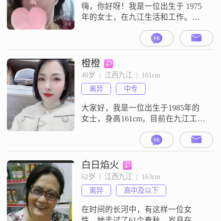
交新朋友。我这人比较感性浪漫
嗨，你好呀！我是一位出生于 1975
年的女士，在九江生活和工作。我
的身高大概 164cm，平时就喜欢过
简单而快乐的日子。收入方面呢，
每个月大概能有 3001 - 5000 元，虽
然不算特别多，但也能让自己过得
橙橙
还算不错。我的学历是高中及以
40岁  |  江西九江  |  161cm
下，不过我觉得这并不影响我对生
离异
中专
活的态度和理解。我性格乐观积
极，不管遇到什么困难，总
大家好，我是一位出生于1985年的
女士，身高161cm，目前在九江工
作。我的月收入在5001到8000元之
间，学历是中专。我觉得自己是一
个温柔体贴、善解人意的人，朋友
们都觉得我很真诚可靠。我喜欢开
白日焰火
朗地笑，觉得笑容能感染每一个
62岁  |  江西九江  |  163cm
人。平时我喜欢烹饪美食，尤其是
离异
高中及以下
家常菜，觉得做饭是一种放松和享
受的过程。我还很注重健康管理，
在时间的长河中，有这样一位女
尽量保
性，她走过了61个春秋，岁月在她