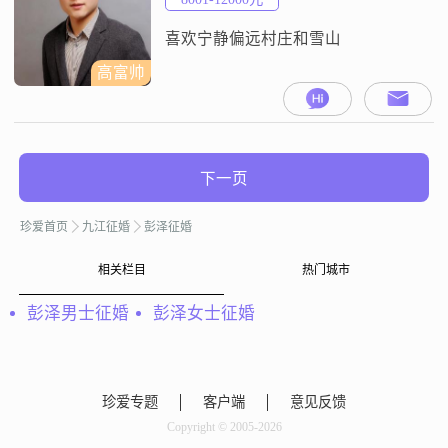
我精力充沛，充满自信。从不吸
烟，社交时偶尔饮酒，与“三高”无
喜欢宁静偏远村庄和雪山
缘。
高富帅
下一页
珍爱首页
九江征婚
彭泽征婚
相关栏目
热门城市
彭泽男士征婚
彭泽女士征婚
珍爱专题
客户端
意见反馈
Copyright © 2005-2026