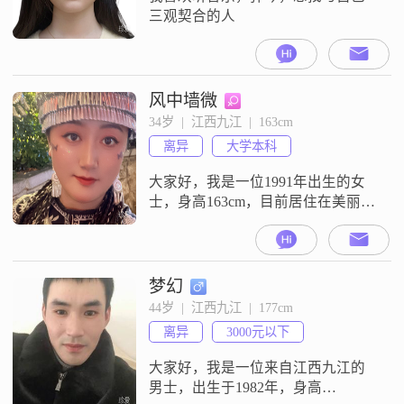
三观契合的人
风中墙微
34岁  |  江西九江  |  163cm
离异
大学本科
大家好，我是一位1991年出生的女
士，身高163cm，目前居住在美丽的
九江。我拥有大学本科学历，在工
作中努力进取，月薪在12001到
20000元之间。我性格开朗，总是爱
笑，相信笑容能拉近人与人之间的
梦幻
距离。我独立自信，能够处理生活
44岁  |  江西九江  |  177cm
中的各种问题，同时也随和易相
离异
3000元以下
处，真诚地与每一个人沟通。生活
中的我热爱运动，尤其喜欢跑步和
大家好，我是一位来自江西九江的
打羽
男士，出生于1982年，身高