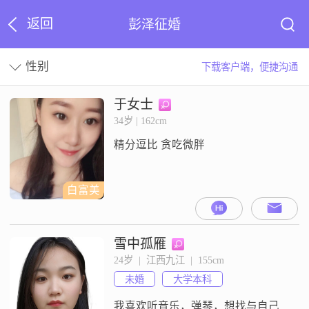
返回
彭泽征婚
性别
下载客户端，便捷沟通
于女士
34岁 | 162cm
精分逗比 贪吃微胖
白富美
雪中孤雁
24岁  |  江西九江  |  155cm
未婚
大学本科
我喜欢听音乐，弹琴，想找与自己