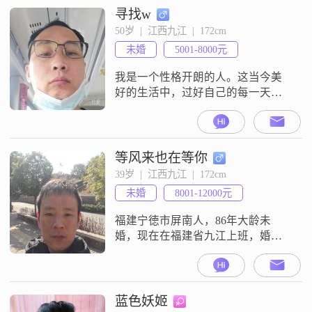
寻找w
50岁  |  江西九江  |  172cm
未婚
5001-8000元
我是一个性格开朗的人。这当今美
好的生活中，过好自己的每一天，
开开心心就好。
等风来也在等你
39岁  |  江西九江  |  172cm
未婚
8001-12000元
福建宁徳市屏南人，86年大龄未
婚，现在在福建省九江上班，婚后
打算做点生意或开个店，已买房车
暂时没买，有打算买个代步车。希
望在两个老人在世之前能看到我结
婚生子，能接受离婚的，可以去女
蓝色妖姬