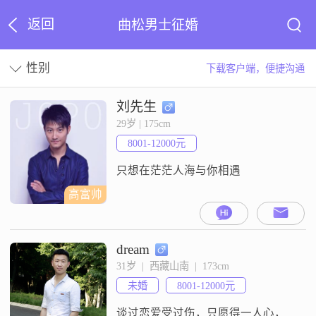
返回
曲松男士征婚
性别
下载客户端，便捷沟通
刘先生
29岁 | 175cm
8001-12000元
只想在茫茫人海与你相遇
高富帅
dream
31岁  |  西藏山南  |  173cm
未婚
8001-12000元
谈过恋爱受过伤，只愿得一人心，