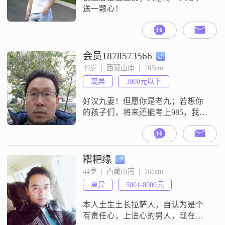
送一颗心！
会员1878573566
49岁  |  西藏山南  |  165cm
离异
3000元以下
好汉九妻！但愿你是老九；若想你
的孩子们，将来还能考上985，我是
你可能唯一的遇见：那套秘籍，我
正好见过；善良基因+优质奶爸，你
不可错过！男人的年龄，就如夷历
1982年的茅台：珍藏版。
糌粑缘
44岁  |  西藏山南  |  168cm
离异
5001-8000元
本人土生土长拉萨人，自认为是个
有责任心，上进心的男人，现在的