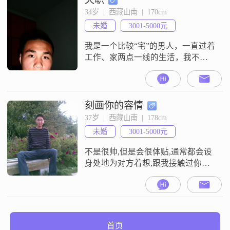
34岁  |  西藏山南  |  170cm
未婚
3001-5000元
我是一个比较“宅”的男人，一直过着
工作、家两点一线的生活，我不
帅，但是我比较体贴、平易近人，
这就是我。
刻画你的容情
37岁  |  西藏山南  |  178cm
未婚
3001-5000元
不是很帅,但是会很体贴,通常都会设
身处地为对方着想,跟我接触过你就
知道了,我是一个相信缘分的人,希望
能找到一个有素养'开朗的伴侣;我会
用真心来疼你,希望你尽快出现在我
的身边.
首页