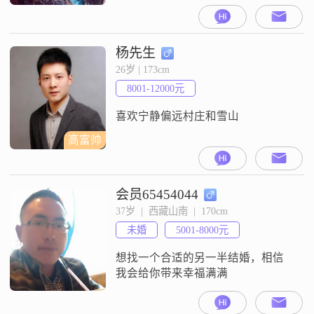
工作也算稳定。她可以吸少许烟，
喝少许酒，吃臭豆腐也可，脾气可
以不好，但喜欢玩弄感情的请自觉
绕道，只希望结识感情专一，善良
杨先生
的藏族姑娘！最好是电子通信领域
26岁 | 173cm
的！
8001-12000元
喜欢宁静偏远村庄和雪山
高富帅
会员65454044
37岁  |  西藏山南  |  170cm
未婚
5001-8000元
想找一个合适的另一半结婚，相信
我会给你带来幸福满满