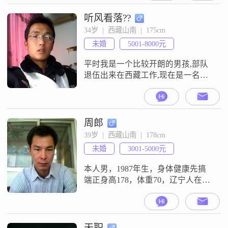
听风看落??
34岁  |  西藏山南  |  175cm
未婚
5001-8000元
平时我是一个比较开朗的男孩,部队
退伍出来在西藏工作,现在是一名人
民警察.我想找的另一半只要两个人
有共同话语.并且能结婚的,愿意来西
藏的可以发展.我在西藏不会工作太
久!
周郎
39岁  |  西藏山南  |  178cm
未婚
3001-5000元
本人男，1987年生，身体健康先搞
端正身高178，体重70，辽宁人在西
藏工作，收入稳定公职人员。诚找
有文化有素养相貌端正身体健康真
爱一生的终身伴侣。
天职