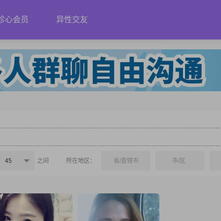
珍心会员
异性交友
45
之间
所在地区：
省/直辖市
市/区