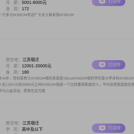
打招呼
月 薪：
5001-8000元
身 高：
172
元##3002##欢迎广大女士联系我##3002##
居住地：
江苏宿迁
打招呼
月 薪：
12001-20000元
身 高：
180
4岁，性别是男士##3002##我的身高是180cm##3002##我的学历是大学本科##3002#
12001元到20000元之间##3002##我是一个比较重视家庭的人，平时会把家庭放在
衷于参与公益活动，愿意在这方面
居住地：
江苏宿迁
打招呼
学 历：
高中及以下