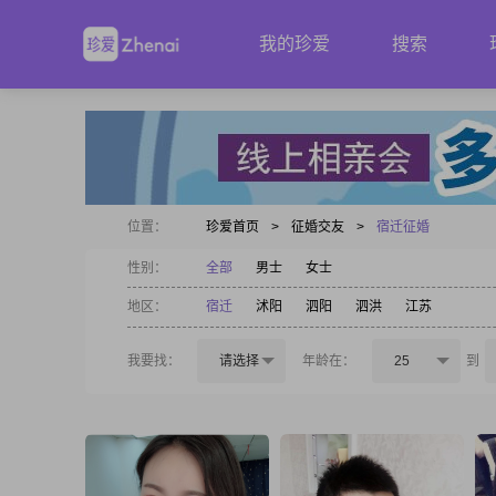
我的珍爱
搜索
位置：
珍爱首页
>
征婚交友
>
宿迁征婚
性别：
全部
男士
女士
地区：
宿迁
沭阳
泗阳
泗洪
江苏
我要找：
请选择
年龄在：
25
到