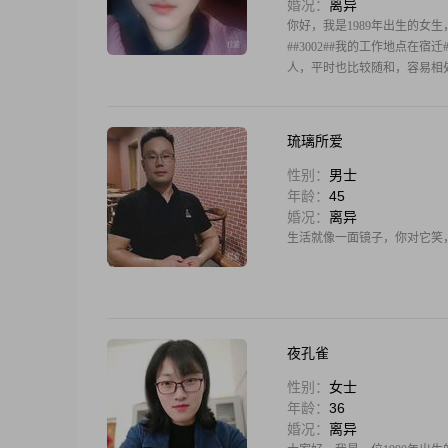
婚况：
离异
你好，我是1989年出生的女生，今年
##3002##我的工作地点在宿
人，平时也比较随和，容易相处#
琉璃所爱
性别：
男士
年龄：
45
婚况：
离异
生活就像一面镜子，你对它笑
夜孔雀
性别：
女士
年龄：
36
婚况：
离异