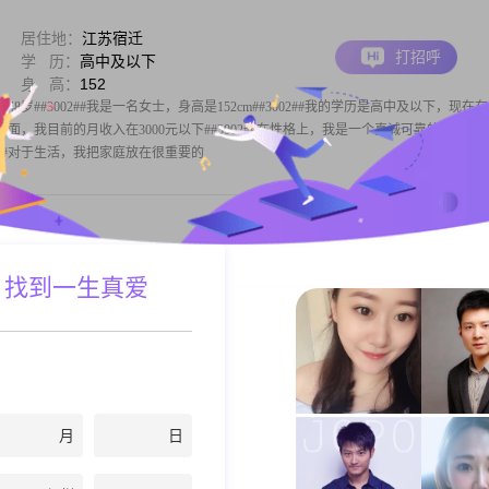
居住地：
江苏宿迁
打招呼
学 历：
高中及以下
身 高：
152
48岁##3002##我是一名女士，身高是152cm##3002##我的学历是高中及以下，现在
收入方面，我目前的月收入在3000元以下##3002##在性格上，我是一个真诚可靠的人，平
2##对于生活，我把家庭放在很重要的
居住地：
江苏宿迁
 找到一生真爱
打招呼
学 历：
高中及以下
身 高：
163
岁##3002##我是女性，身高163cm##3002##现在我的月收入在5000到6000元这个区
我的学历是高中及以下##3002##关于我的性格，平时大家会觉得我温柔体贴，也比较善解
乐观积极的，一直以来都热爱生活，觉
月
日