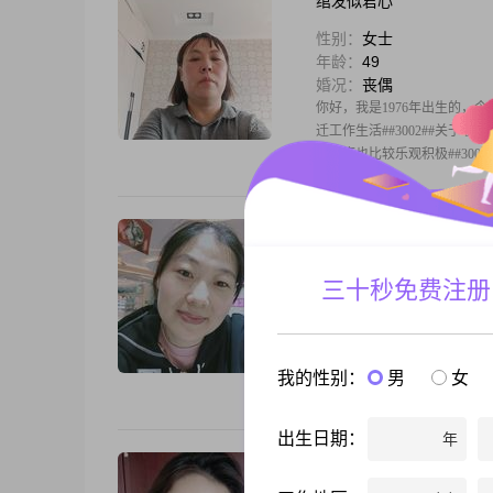
绾发似君心
性别：
女士
年龄：
49
婚况：
丧偶
你好，我是1976年出生的，今年
迁工作生活##3002##关于
活态度也比较乐观积极##300
有爱
性别：
女士
三十秒免费注册
年龄：
40
婚况：
离异
你好，我是1985年出生的，今年39
间，工作在宿迁##3002##
我的性别：
男
女
##3002##我这个人心态是
出生日期：
年
放慢心跳