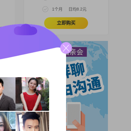
1个月
日均8.2元
立即购买
在宿
时生
人意