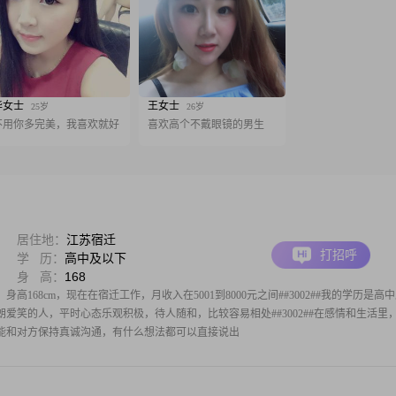
华女士
王女士
25岁
26岁
不用你多完美，我喜欢就好
喜欢高个不戴眼镜的男生
居住地：
江苏宿迁
打招呼
学 历：
高中及以下
身 高：
168
身高168cm，现在在宿迁工作，月收入在5001到8000元之间##3002##我的学历是高
格开朗爱笑的人，平时心态乐观积极，待人随和，比较容易相处##3002##在感情和生活里
能和对方保持真诚沟通，有什么想法都可以直接说出