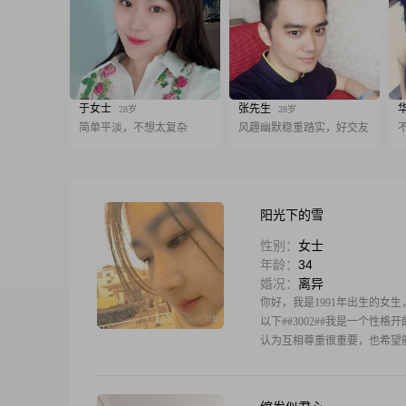
于女士
张先生
28岁
28岁
简单平淡，不想太复杂
风趣幽默稳重踏实，好交友
阳光下的雪
性别：
女士
年龄：
34
婚况：
离异
你好，我是1991年出生的女生，
以下##3002##我是一个性
认为互相尊重很重要，也希望