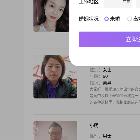
工作地区：
广东
性别：
女士
年龄：
40
婚况：
离异
婚姻状况：
未婚
离
你好，我是1985年出生的女士，
致生活##3002##我会关注
的工作中投入精力，朝着目标去努
立即
妙雪
性别：
女士
年龄：
50
婚况：
离异
大家好，我是1977年出生的女士
是高中及以下##3002##我
的各种选择里，我把家庭放在优
小明
性别：
男士