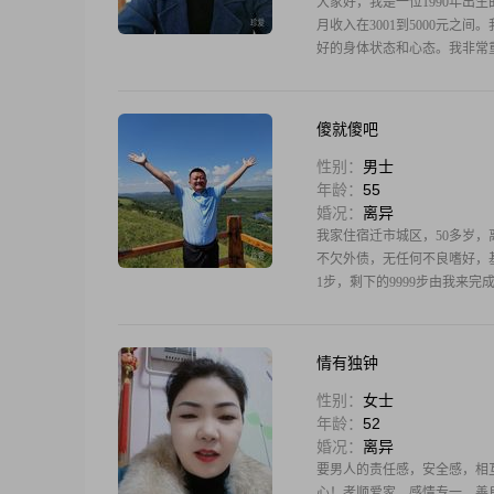
大家好，我是一位1990年出
月收入在3001到5000元
好的身体状态和心态。我非常
傻就傻吧
性别：
男士
年龄：
55
婚况：
离异
我家住宿迁市城区，50多岁
不欠外债，无任何不良嗜好，基
1步，剩下的9999步由我来
情有独钟
性别：
女士
年龄：
52
婚况：
离异
要男人的责任感，安全感，相
心！孝顺爱家，感情专一，善