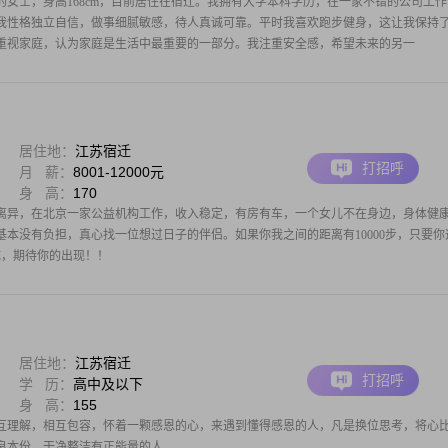
生的女士，身高168cm，目前居住在宿迁。我拥有大学本科学历，在一家不错的公司工作
之间。我性格独立自信，做事细腻敏感，待人真诚可靠。平时我喜欢跑步健身，这让我保持
重视家庭，认为家庭是生活中最重要的一部分。我注重安全感，希望未来的另一
居住地：
江苏宿迁
打招呼
月 薪：
8001-12000元
身 高：
170
，离异，在北京一家公益机构工作，收入稳定，有房有车，一个女儿不在身边，身体健
本没有负担，真心找一位想过日子的伴侣。如果你我之间的距离有10000步，只要你
完成，期待你的出现！！
居住地：
江苏宿迁
打招呼
学 历：
高中及以下
身 高：
155
互理解，相互包容，怀着一颗感恩的心，来遇到懂得感恩的人，凡是换位思考，将心
良本份，干净整洁有正能量的人