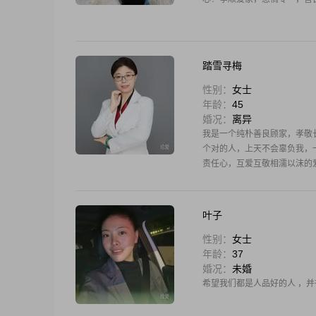
踏雪寻梅
性别：
女士
年龄：
45
婚况：
离异
我是一个纯朴善良顾家，孝敬
个对的人，上天不会辜负我，
责任心，互爱互敬相濡以沫的
叶子
性别：
女士
年龄：
37
婚况：
未婚
希望我们都是人品好的人 ，