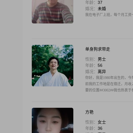
年龄：
37
婚况：
未婚
我在电子厂上班，每个月工资一万多
单身狗求带走
性别：
男士
年龄：
56
婚况：
离异
你好，我是1980年出生的，今年4
前我的工作地是在宿迁，月收入在
要的位置##3002##我也热
方艳
性别：
女士
年龄：
36