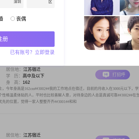
深圳
区
居住地：
江苏宿迁
打招呼
学 历：
大学本科
身 高：
162
婚
丧偶
身高160cm##3002##目前我的工作地在济宁，学历是中专##3002##在生活中，我喜
生活中的各类细节，让日常所处的环境保持整洁与舒适##3002##我也追求事业成就，会在
力##3002##同时我注重健康管理，会留
注册
已有账号？立即登录
居住地：
江苏宿迁
打招呼
学 历：
高中及以下
身 高：
162
，今年身高是162cm##3002##我的工作地点在宿迁，目前的月收入在3000元以下，
是一个性格温柔体贴的人，平时也比较善解人意，对待身边的人总是真诚可靠##3002##在
先的位置，觉得一家人整整齐齐##3001##和和
居住地：
江苏宿迁