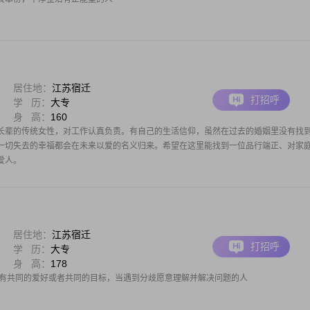
居住地：
江苏宿迁
打招呼
学 历：
大专
身 高：
160
长辈的传统女性，对工作认真负责。有自己的生活信仰，虽然在过去的婚姻里没有找
一切失去的幸福都会在未来以爱的名义归来。希望在这里能找到一位品行端正、对家
爱人。
居住地：
江苏宿迁
打招呼
学 历：
大专
身 高：
178
并有共同的爱好或者共同的目标，当遇到分歧愿意理解并解决问题的人