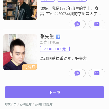
好##3002##希望两个人能够互相包
容，有话好好
你好，我是1985年出生的男士，身
高177cm##3002##我的学历是大学本
科，现在在苏州工作，年收入约20-
30万##3002##关于我的性格和观
念，我觉得责任感强挺重要的，平
时也比较看重家庭##3002##在生活
张先生
节奏上，我比较注重平衡工作与生
28岁 | 178cm
活，觉得两边都不能落下##3002##
20001-50000元
平时的话，我有美食探店的习惯，
也喜
风趣幽默稳重踏实，好交友
高富帅
下一页
珍爱首页
苏州征婚
苏州白领征婚