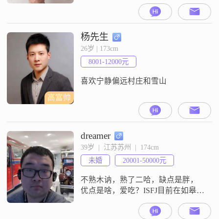
心，比较包容。在感情里，我觉得
真诚相待是基础，两个人相处需要
包容理解，也要相互尊重。沟通的
时候，我希望我们是平等的状态，
杨先生
能好好交流。我现在想找一位合适
26岁 | 173cm
的女士，期待能遇到那个合拍的
8001-12000元
人，一起好好相处，往后的日子互
相陪伴，共同经营生活。
喜欢宁静偏远村庄和雪山
高富帅
dreamer
39岁  |  江苏苏州  |  174cm
未婚
20001-50000元
不熟木讷，熟了二哈，缺点是胖，
优点是啥，爱吃？ISFJ目前在如皋，
早八晚五，周末双休