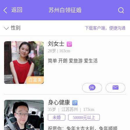
返回
苏州白领征婚
性别
下载客户端，便捷沟通
刘女士
28岁 | 163cm
简单 开朗 爱旅游 爱生活
白富美
身心健康
35岁  |  江苏苏州  |  173cm
未婚
50000元以上
祝愿你：兔年大吉大利，兔年顺顺