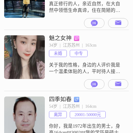
真正修行的人，亲近自然，在大自
然中领悟生命真谛，住在简陋的土
木或土石房子里，严格遵循着清规
戒律，头顶三尺有神明，平日粗茶
淡饭，自力更生。喜欢清静无为，
只有碰到投机的人，才会说上几句
魅之女神
话。在宁静的地方修炼，才是红尘
34岁  |  江苏苏州  |  163cm
悟道。何为修行……修正自己不
未婚
中专
足，心存善念，何为福报……行善
积德，善多福临，社会有三类
关于我的性格，身边的人评价我是
人……恶人……恶因恶果……
一个温柔体贴的人，平时待人接物
比较随和，容易相处，和大家在一
起的时候氛围都比较轻松##3002##
在与人交往的过程中，我始终觉得
自己是一个真诚可靠的人，不喜欢
四季如春
虚的东西，更看重实实在在的相处
54岁  |  江苏苏州  |  164cm
和沟通##3002##我是一个性格比较
离异
20001-50000元
平稳的人，平时不太爱计较，觉得
大家相处舒服最重要##3002##
你好，我是1972年出生的男士，身
高164cm##3002##我的学历是硕士，