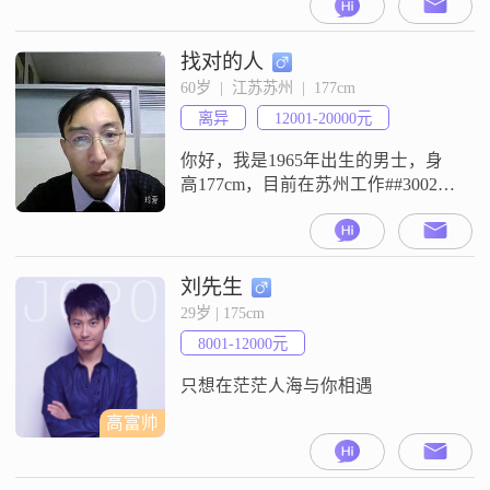
##3002##我现在的工作地点在苏州
##3002##我的月收入在12000元到
20000元这个区间##3002##关于我的
找对的人
个人特征，我是一个活在当下的人
60岁  |  江苏苏州  |  177cm
##3002##我平时保持乐观积极的心
离异
12001-20000元
态##3002##
你好，我是1965年出生的男士，身
高177cm，目前在苏州工作##3002##
我的学历是中专，月收入在12001到
20000元之间##3002##我的性格比较
理性冷静，平时为人务实踏实
##3002##在生活和相处中，我看重
刘先生
家庭，觉得家庭是生活里很重要的
29岁 | 175cm
一部分##3002##我喜欢对未来做规
8001-12000元
划，也希望能和另一半一起共同规
只想在茫茫人海与你相遇
高富帅