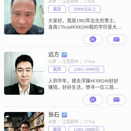
44岁  |  江苏苏州  |  176cm
离异
50000元以上
大家好，我是1982年出生的男士，
身高176cm##3002##我的学历是大学
本科，现在在苏州工作，月收入在
50000元以上##3002##我的性格比较
乐观积极，平时情绪稳定，为人随
和易相处，待人接物比较成熟稳重
远方
##3002##我是一个有责任感的人，
55岁  |  江苏苏州  |  175cm
平时生活里讲究勤俭节约，也比较
离异
12001-20000元
追求稳定安逸的生活状态##3002##
在
人到中年，褪去浮躁##3002##好好
赚钱，好好生活，想寻一位三观相
合的伴侣##3002##不求完美，彼此
体谅，遇事愿意沟通；闲时喝茶散
步，忙时互相扶持，往后日子冷暖
相伴，平淡长久##3002##不追求轰
张石
轰烈烈，只想要安稳踏实的感情
40岁  |  江苏苏州  |  177cm
##3002##本人性格平和，无不良嗜
离异
12001-20000元