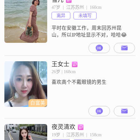
婚姻，一起慢慢变老。希望能在这
47岁  |  江苏苏州  |  160cm
里尽早遇到你。
离异
未填写
平时在安徽工作，周末回苏州昆
山，所以IP地址显示不对，哈哈😂
王女士
26岁 | 168cm
喜欢高个不戴眼镜的男生
白富美
夜灵清欢
19岁  |  江苏苏州  |  158cm