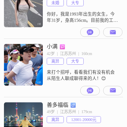
未婚
大专
你好，我是1993年出生的女生，今
年31岁，身高156cm。目前我的工作
地点在苏州，学历是大专，月收入
在12001到20000元之间。关于我的
性格，平时大家都说我是一个温柔
体贴的人，也很善解人意。我平时
小满
性格比较开朗，平时也挺爱笑的。
42岁  |  江苏苏州  |  160cm
我觉得生活还是挺有意思的，所以
离异
大专
我一直热爱生活，也喜欢那种精致
生活的状态。对于感情和日子，
来打个招呼，看看我们有没有机会
从陌生人聊成聊得来的人！😊
善多福临
49岁  |  江苏苏州  |  179cm
离异
12001-20000元