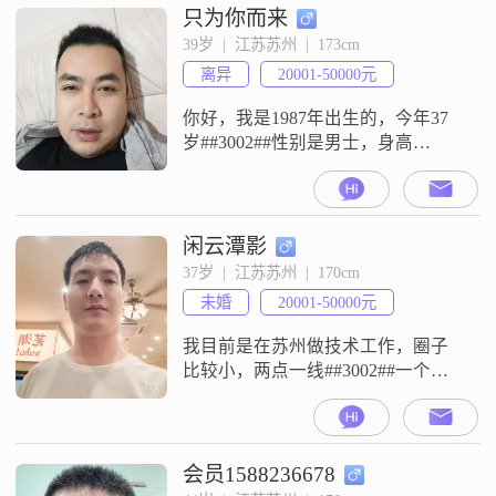
只为你而来
39岁  |  江苏苏州  |  173cm
离异
20001-50000元
你好，我是1987年出生的，今年37
岁##3002##性别是男士，身高
173cm##3002##目前我的月收入在
5001元到8000元这个区间##3002##
我现在的工作地点是在苏州
##3002##我的学历是大专##3002##
闲云潭影
关于我个人的一些特点，身边的人
37岁  |  江苏苏州  |  170cm
对我的评价是稳重可靠，平时做事
未婚
20001-50000元
比较有耐心，性格上也算包容，整
体
我目前是在苏州做技术工作，圈子
比较小，两点一线##3002##一个人
在苏州，希望你也在苏州工作，未
来在苏州生活##3002##
会员1588236678