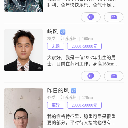
利利，兔年快快乐乐，兔气十足十
足，兔年富富满堂，兔年财源广
进，兔年步步高升，兔年梦想成
真！
屿风
28岁  |  江苏苏州  |  168cm
未婚
20001-50000元
大家好，我是一位1997年出生的男
士，目前在苏州工作，身高168cm。
我的月收入在12001到20000元之
间，学历是大专。我性格乐观积
极，责任感强，随和易相处。我喜
欢活在当下，努力平衡工作与生
昨日的风
活。平时，我热衷于自我提升，不
47岁  |  江苏苏州  |  170cm
断学习新知识和技能。在业余时
离异
20001-50000元
间，我喜欢玩电子游戏，这让我感
到放松和快乐。此外，我还是一名
我的性格特征里，稳重可靠是很重
健身增肌
要的部分，平时待人接物也很有耐