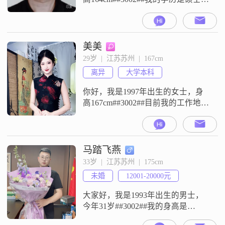
现在在苏州工作##3002##我的月收
入在20001元到50000元这个区间
##3002##我是一个责任感强的人，
平时做事成熟稳重，对待人和事真
美美
诚可靠##3002##这些是我具备的特
29岁  |  江苏苏州  |  167cm
征##3002##我目前生活在苏州，工
离异
大学本科
作也在这里##3002
你好，我是1997年出生的女士，身
高167cm##3002##目前我的工作地在
苏州，学历是大学本科，月收入在
20001到50000元之间##3002##我的
性格比较安静内敛，平时情绪稳
定，也比较善解人意##3002##同时
马踏飞燕
我也是一个坚韧要强的人##3002##
33岁  |  江苏苏州  |  175cm
在空闲时间，我喜欢看电影和追剧
未婚
12001-20000元
##3002##对于感情，我比
大家好，我是1993年出生的男士，
今年31岁##3002##我的身高是
175cm##3002##我的学历是大专