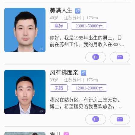
美满人生
40岁  |  江苏苏州  |  173cm
离异
20001-50000元
你好，我是1985年出生的男士，目
前在苏州工作。我的月收入在8001
到12000元之间，学历是硕士。我的
性格特征包括稳重可靠，责任感
强，耐心包容，勤俭节约。在相处
中，我倾向于有话直说，坚持理性
风有拂面亲
沟通。关于感情，我认为三观契合
39岁  |  江苏苏州  |  175cm
和双向奔赴很重要。我具备经济独
未婚
12001-20000元
立的条件。平时的个人爱好是徒步
探险。如果你也认同这些相处方
我家在姑苏区，有新房三室无贷，
式，欢迎你
博士，希望碰见咯我喜欢旅游，读
书，运动，喜欢我目前的生活状
态。我渴望能带着你一起看大海，
去看大草原，买你心爱的东西，去
吃各地美食，一起营造我们的幸福
雪儿