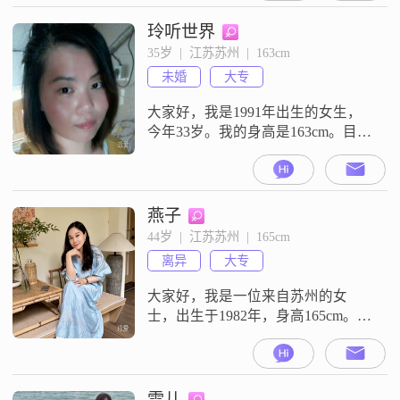
就互动吧
玲听世界
35岁  |  江苏苏州  |  163cm
未婚
大专
大家好，我是1991年出生的女生，
今年33岁。我的身高是163cm。目前
我的月收入在3001到5000元这个范
围。我的工作地点在苏州。我的学
历是大专。我是一个善解人意的
人，平时性格温柔体贴。对待生
燕子
活，我保持着乐观积极的态度，并
44岁  |  江苏苏州  |  165cm
且富有同理心。我热爱生活，为人
离异
大专
真诚可靠。在价值观上，我认为家
庭优先，同时也享受当下的时光。
大家好，我是一位来自苏州的女
在日
士，出生于1982年，身高165cm。我
在苏州有着稳定的工作，月收入在
8001到12000元之间，学历是大专。
我性格真诚可靠，善解人意，温柔
体贴，热爱生活。我相信人与人之
雪儿