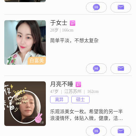
家好好把握和珍惜属于自己的另一
半！ 把祝福送给所有真正寻找幸福
的人！.请做投资行业人士勿
扰！！！
于女士
28岁 | 166cm
简单平淡，不想太复杂
白富美
月亮不睡
47岁  |  江苏苏州  |  162cm
离异
硕士
乐观派美女一枚。希望我的另一半
浪漫情怀，体贴入微，健康，洁身
自好，有自己的事业。提醒一下各
帅哥：仅关注我没有意义，若有意