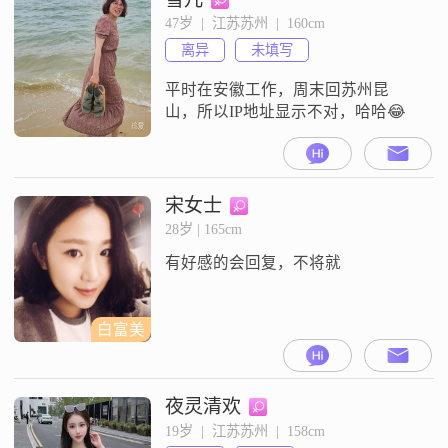
间的相处应该是互相尊重，真诚沟
47岁  |  江苏苏州  |  160cm
通，信任包容的。我认为三观契合
离异
未填写
非常重要，只有三观一致，才能更
好地理解对方，相处起来也会更加
平时在安徽工作，周末回苏州昆
轻
山，所以IP地址显示不对，哈哈😂
宋女士
28岁 | 165cm
有好感的会回复，不将就
白富美
夜灵清欢
19岁  |  江苏苏州  |  158cm