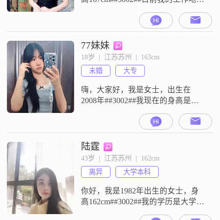
苏州，学历是大学本科，月收入在
20001到50000元之间##3002##我的
性格比较安静内敛，平时情绪稳
定，也比较善解人意##3002##同时
77妹妹
我也是一个坚韧要强的人##3002##
18岁  |  江苏苏州  |  163cm
在空闲时间，我喜欢看电影和追剧
未婚
大专
##3002##对于感情，我比
嗨，大家好，我是女士，出生在
2008年##3002##我现在的身高是
163cm##3002##我的学历是大专
##3002##目前我在苏州工作，每个
月收入在3001到5000元这个范围里
##3002##我觉得自己是一个性格比
陆霆
较开朗爱笑的人，平时也挺善解人
43岁  |  江苏苏州  |  162cm
意的，性格上比较温柔体贴
离异
大学本科
##3002##在生活里，我是一个喜欢
精致生
你好，我是1982年出生的女士，身
高162cm##3002##我的学历是大学本
科，目前的工作地在苏州，月收入