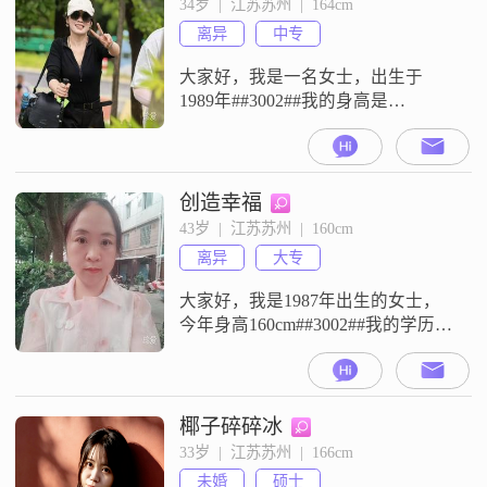
34岁  |  江苏苏州  |  164cm
人，热爱生活，享受当下，追求简
离异
中专
单幸福##3002##平时我也喜欢
大家好，我是一名女士，出生于
1989年##3002##我的身高是
164cm##3002##目前我的月收入在
5001到8000元之间##3002##我的工
作地在苏州##3002##我的学历是中
专##3002##在我的性格方面，我是
创造幸福
一个开朗爱笑的人##3002##我善解
43岁  |  江苏苏州  |  160cm
人意，平时也比较温柔体贴
离异
大专
##3002##我看待事情的态
大家好，我是1987年出生的女士，
今年身高160cm##3002##我的学历是
大专，目前的工作地在苏州，月收
入在5001到8000元之间##3002##我
的性格比较善解人意，平时是一个
乐观积极的人，同时也富有同理心
椰子碎碎冰
##3002##在个人观念上，我认为家
33岁  |  江苏苏州  |  166cm
庭优先，也追求稳定安逸的生活状
未婚
硕士