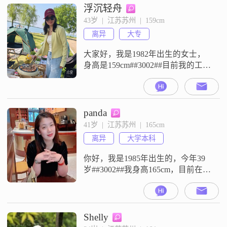
浮沉轻舟
43岁  |  江苏苏州  |  159cm
离异
大专
大家好，我是1982年出生的女士，
身高是159cm##3002##目前我的工作
地在苏州，学历是大专，月收入在
8001元到12000元之间##3002##在生
活中，我是一个热爱生活的人，平
时觉得过好每一天都很重要
panda
##3002##我的性格是乐观积极的，
41岁  |  江苏苏州  |  165cm
遇到事情也习惯往好的方向去想
离异
大学本科
##3002##同时我也比较独立自信，
遇到问
你好，我是1985年出生的，今年39
岁##3002##我身高165cm，目前在苏
州工作，学历是大学本科，月收入
在8001元到12000元之间##3002##我
的性格比较善解人意，平时开朗爱
笑，独立自信，乐观积极，随和易
Shelly
相处##3002##我是一个真诚可靠的