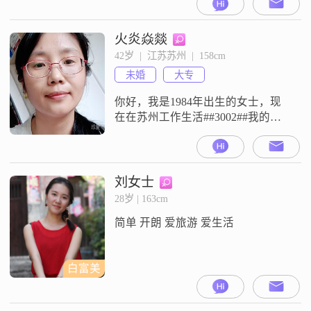
在8001到12000元之间##3002##在性
格方面，我是一个富有同理心的
人，能够站在他人的角度去思考问
火炎焱燚
题##3002##我把家庭放在很重要的
42岁  |  江苏苏州  |  158cm
位置，认为家庭优先是生活中很重
未婚
大专
要的原则##3002##同时，我也是一
你好，我是1984年出生的女士，现
在在苏州工作生活##3002##我的身
高是158cm，学历是大专，目前的月
收入在8001到12000元这个区间
##3002##我的性格比较真诚可靠，
平时也是一个开朗爱笑的人
刘女士
##3002##在业余时间里，我比较喜
28岁 | 163cm
欢跑步和健身，保持着运动的习惯
简单 开朗 爱旅游 爱生活
##3002##对于未来的生活，我希望
能找到一
白富美