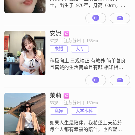
士，出生于1976年，身高160cm。我
的收入在每月3001到5000元之间，
目前的工作地点也是苏州。虽然我
的学历是高中及以下，但我相信生
活和工作中的经验同样重要。我性
安妮
格开朗，总是爱笑，这种乐观积极
37岁  |  江苏苏州  |  165cm
的态度让我在生活中总能看到美好
未婚
大专
的一面。我与人相处随和，容易相
处，不喜欢计较太多，更注重的是
积极向上 三观端正 有教养 简单善良
真诚
且真诚的生活简单且有趣 相知相伴
过完下半生
茉莉
53岁  |  江苏苏州  |  169cm
离异
大学本科
如果人生是陪伴，我希望上天给於
每个人都有幸福的陪伴，也希望大