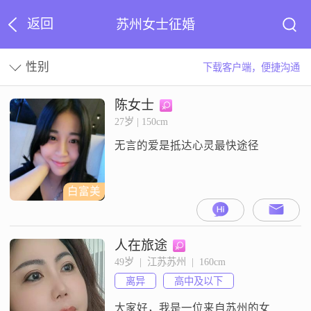
返回
苏州女士征婚
性别
下载客户端，便捷沟通
陈女士
27岁 | 150cm
无言的爱是抵达心灵最快途径
白富美
人在旅途
49岁  |  江苏苏州  |  160cm
离异
高中及以下
大家好，我是一位来自苏州的女