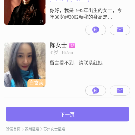
态##3002##在日常生活中，我比较
你好，我是1995年出生的女士，今
年30岁##3002##我的身高是
166cm##3002##我的学历是硕士
##3002##我目前在苏州工作，月收
入在12001元到20000元之间
##3002##关于我的性格，我是一个
陈女士
温柔体贴的人##3002##在生活中，
31岁 | 162cm
我也是一个热爱生活的人##3002##
留言看不到，请联系红娘
我比较享受当下##3002
白富美
下一页
珍爱首页
苏州征婚
苏州女士征婚