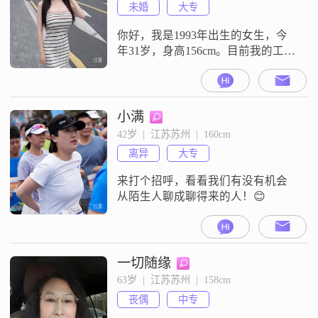
未婚
大专
你好，我是1993年出生的女生，今
年31岁，身高156cm。目前我的工作
地点在苏州，学历是大专，月收入
在12001到20000元之间。关于我的
性格，平时大家都说我是一个温柔
体贴的人，也很善解人意。我平时
小满
性格比较开朗，平时也挺爱笑的。
42岁  |  江苏苏州  |  160cm
我觉得生活还是挺有意思的，所以
离异
大专
我一直热爱生活，也喜欢那种精致
生活的状态。对于感情和日子，
来打个招呼，看看我们有没有机会
从陌生人聊成聊得来的人！😊
一切随缘
63岁  |  江苏苏州  |  158cm
丧偶
中专