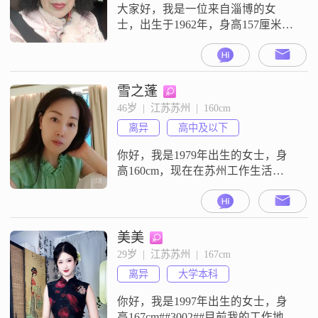
大家好，我是一位来自淄博的女
士，出生于1962年，身高157厘米。
我是医务人员，月收入大概在3001
到5000元之间。学历是中专，但我
一直保持着学习的热情，努力提升
自己的能力和素质。在生活中，我
雪之蓬
非常真诚可靠，喜欢精致的生活，
46岁  |  江苏苏州  |  160cm
注重生活品质。我相信，生活中的
离异
高中及以下
每一个细节都值得我们去珍惜和体
验。我热爱生活，我性格随和易相
你好，我是1979年出生的女士，身
处，温
高160cm，现在在苏州工作生活
##3002##我的学历是高中及以下，
目前的月收入在3001到5000元这个
范围##3002##平时我是一个乐于助
人的人，性格上比较追求完美，同
美美
时也很温柔体贴，自认为还算善解
29岁  |  江苏苏州  |  167cm
人意##3002##我比较看重真诚沟
离异
大学本科
通，觉得两个人相处有话直说
##3001##互
你好，我是1997年出生的女士，身
高167cm##3002##目前我的工作地在