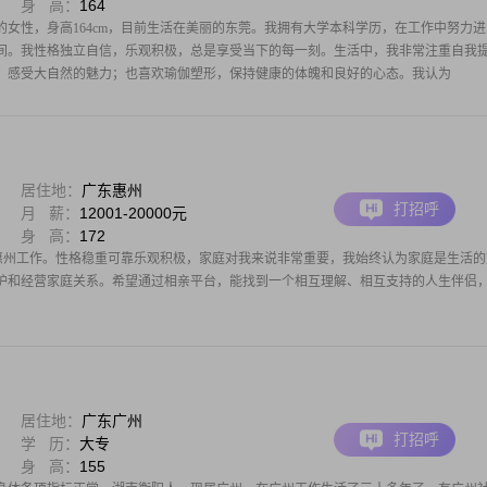
身 高：
164
生的女性，身高164cm，目前生活在美丽的东莞。我拥有大学本科学历，在工作中努力进
00元之间。我性格独立自信，乐观积极，总是享受当下的每一刻。生活中，我非常注重自我
，感受大自然的魅力；也喜欢瑜伽塑形，保持健康的体魄和良好的心态。我认为
居住地：
广东惠州
打招呼
月 薪：
12001-20000元
身 高：
172
前在惠州工作。性格稳重可靠乐观积极，家庭对我来说非常重要，我始终认为家庭是生活的
护和经营家庭关系。希望通过相亲平台，能找到一个相互理解、相互支持的人生伴侣
居住地：
广东广州
打招呼
学 历：
大专
身 高：
155