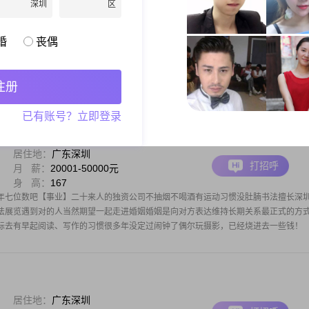
深圳
区
居住地：
广东广州
打招呼
月 薪：
12001-20000元
身 高：
180
婚
丧偶
能出现呢！期待你的回信。
注册
已有账号？立即登录
居住地：
广东深圳
打招呼
月 薪：
20001-50000元
身 高：
167
年七位数吧【事业】二十来人的独资公司不抽烟不喝酒有运动习惯没肚腩书法擅长深
法展览遇到对的人当然期望一起走进婚姻婚姻是向对方表达维持长期关系最正式的方
标去有早起阅读、写作的习惯很多年没定过闹钟了偶尔玩摄影，已经烧进去一些钱！
居住地：
广东深圳