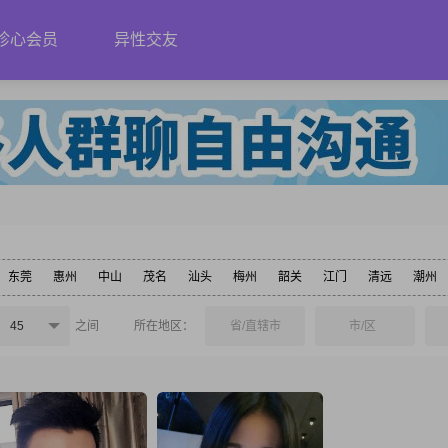
珍心会员
异性交友
东莞
惠州
中山
茂名
汕头
梅州
韶关
江门
清远
潮州
45
之间
所在地区：
省/直辖市
市/区