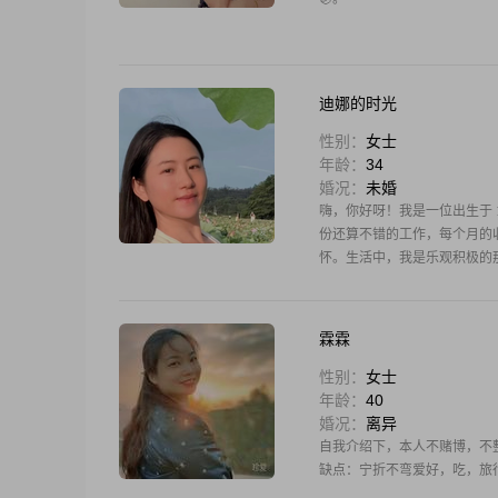
迪娜的时光
性别：
女士
年龄：
34
婚况：
未婚
嗨，你好呀！我是一位出生于 1
份还算不错的工作，每个月的收入
怀。生活中，我是乐观积极的
霖霖
性别：
女士
年龄：
40
婚况：
离异
自我介绍下，本人不赌博，不
缺点：宁折不弯爱好，吃，旅