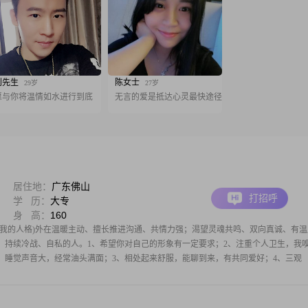
刘先生
陈女士
29岁
27岁
愿与你将温情如水进行到底
无言的爱是抵达心灵最快途径
居住地：
广东佛山
打招呼
学 历：
大专
身 高：
160
以了解我的人格)外在温暖主动、擅长推进沟通、共情力强；渴望灵魂共鸣、双向真诚、有温
、持续冷战、自私的人。1、希望你对自己的形象有一定要求；2、注重个人卫生，我
、睡觉声音大，经常油头满面；3、相处起来舒服，能聊到来，有共同爱好；4、三观