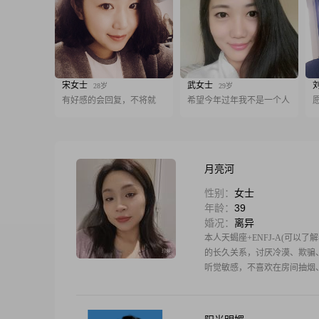
宋女士
武女士
28岁
29岁
有好感的会回复，不将就
希望今年过年我不是一个人
月亮河
性别：
女士
年龄：
39
婚况：
离异
本人天蝎座+ENFJ-A(可
的长久关系，讨厌冷漠、欺骗
听觉敏感，不喜欢在房间抽烟