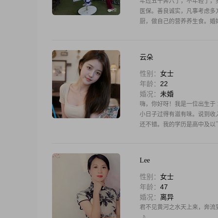
年过五十奔六了，不年轻了，
医保。善良诚实，凡事考虑多
厨，做自己的营养养生食。婚
地善良，
云朵
性别：
女士
年龄：
22
婚况：
未婚
嗨，你好呀！我是一位出生于 1
小日子过得有滋有味。说到收入嘛
还不错。我的学历是高中及以
Lee
性别：
女士
年龄：
47
婚况：
离异
君不见黄河之水天上来，奔流
🌙。