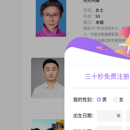
阳光明媚
性别：
女士
年龄：
50
婚况：
未婚
我是1975年出生的女士，身高
人，也很注重健康管理，同时
郊游，也会通过跑步健身来保
小小徐
性别：
男士
三十秒免费注册
年龄：
34
婚况：
未婚
请先看下基础资料，谢谢！个人
重金，不探讨）收入税后：A
我的性别：
男
女
病 ，无不良嗜好，及其他违规
出生日期：
年
JUSTIN