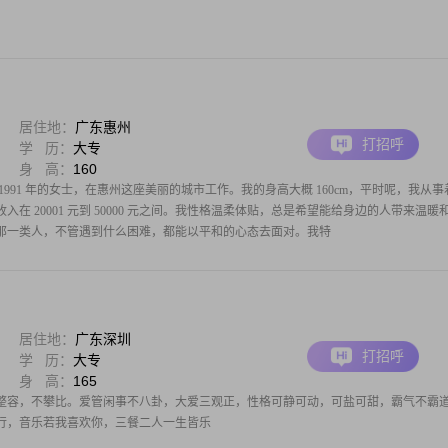
居住地：
广东惠州
打招呼
学 历：
大专
身 高：
160
991 年的女士，在惠州这座美丽的城市工作。我的身高大概 160cm，平时呢，我从事
在 20001 元到 50000 元之间。我性格温柔体贴，总是希望能给身边的人带来温暖
那一类人，不管遇到什么困难，都能以平和的心态去面对。我特
居住地：
广东深圳
打招呼
学 历：
大专
身 高：
165
整容，不攀比。爱管闲事不八卦，大爱三观正，性格可静可动，可盐可甜，霸气不霸
行，音乐若我喜欢你，三餐二人一生皆乐