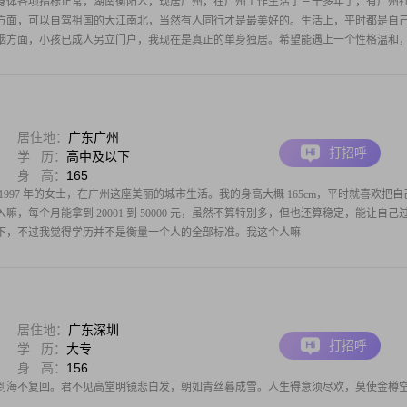
身体各项指标正常，湖南衡阳人，现居广州，在广州工作生活了三十多年了，有广州
方面，可以自驾祖国的大江南北，当然有人同行才是最美好的。生活上，平时都是自
姻方面，小孩已成人另立门户，我现在是真正的单身独居。希望能遇上一个性格温和
居住地：
广东广州
打招呼
学 历：
高中及以下
身 高：
165
997 年的女士，在广州这座美丽的城市生活。我的身高大概 165cm，平时就喜欢把自
，每个月能拿到 20001 到 50000 元，虽然不算特别多，但也还算稳定，能让自己
下，不过我觉得学历并不是衡量一个人的全部标准。我这个人嘛
居住地：
广东深圳
打招呼
学 历：
大专
身 高：
156
到海不复回。君不见高堂明镜悲白发，朝如青丝暮成雪。人生得意须尽欢，莫使金樽