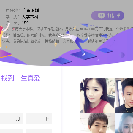
居住地：
广东深圳
打招呼
学 历：
大学本科
身 高：
159
159cm，学历大学本科，深圳工作刚退休，月收入在3001-5000元平时我是一个热爱生
会关注生活品质。闲暇的时候，我喜欢阅读写作，也享受宠物陪伴的时光。我还喜欢
持状态。我的情绪比较稳定，性格随和，容易相处，对待感情和生活的态度是
居住地：
广东广州
 找到一生真爱
打招呼
月 薪：
50000元以上
身 高：
175
有点：少许洁癖 不话唠个人爱好：国漫（不痴迷） 美式 健身 听书行业：财险咨询
7请注意话题的边界感，不太喜欢语言博弈，但尊重每个人的观点！本人无任何贷款 ，
违法！
月
日