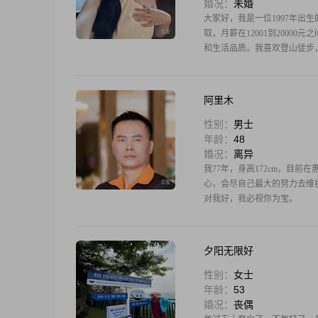
婚况：
未婚
大家好，我是一位1997年出
取，月薪在12001到200
和生活品质。我喜欢登山徒步
阿里木
性别：
男士
年龄：
48
婚况：
离异
我77年，身高172cm，目
心，会尽自己最大的努力去维
对我好，我必视你为宝。
夕阳无限好
性别：
女士
年龄：
53
婚况：
丧偶