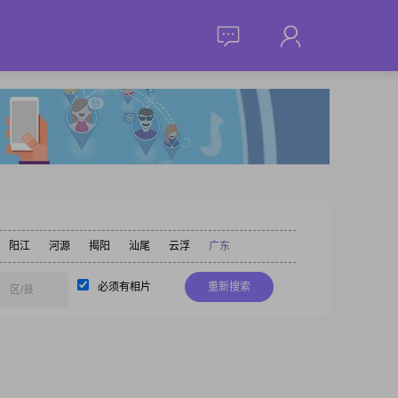
阳江
河源
揭阳
汕尾
云浮
广东
必须有相片
重新搜索
区/县