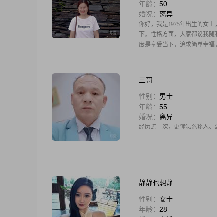
年龄：
50
婚况：
离异
你好，我是1975年出生的女士
下。性格方面，大家都说我随
度是享受当下，追求简单幸福
三哥
性别：
男士
年龄：
55
婚况：
离异
经历过一次，更懂怎么疼人、
静静也想静
性别：
女士
年龄：
28