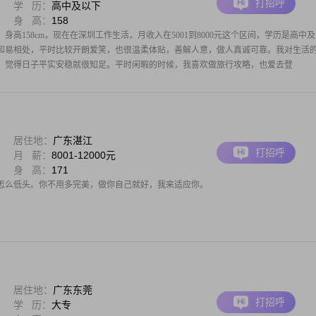
打招呼
学 历：
高中及以下
身 高：
158
，身高158cm，现在在深圳工作生活，月收入在5001到8000元这个区间，学历是高中
和易相处，平时比较开朗爱笑，也很温柔体贴，善解人意，做人真诚可靠。我对生活
，觉得日子平实安稳就很知足。平时闲暇的时候，我喜欢做旅行攻略，也爱去登
居住地：
广东湛江
打招呼
月 薪：
8001-12000元
身 高：
171
怎么低头。你不用多完美，做你自己就好，我来适应你。
居住地：
广东东莞
打招呼
学 历：
大专