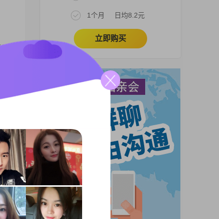
1个月
日均8.2元
立即购买
活的
骑行
（非
无疾