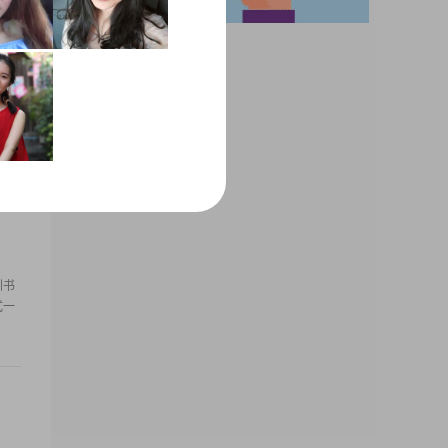
圳书
式一