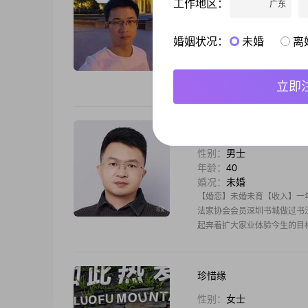
工作地区：
广东
性别：
男士
年龄：
38
婚况：
离异
婚姻状况：
未婚
离
喜欢有眼缘的她，那个她何时
立即
素心如简
性别：
男士
年龄：
40
婚况：
未婚
【婚恋】未婚未育【收入】一
法家协会会员深圳书城做过书
起奔着扩大家业体验今生的目
珍惜缘
性别：
女士