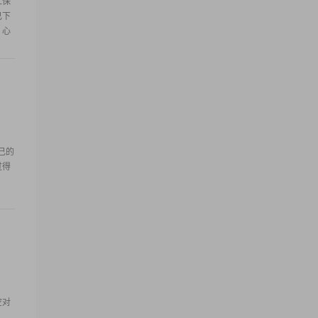
社保
己下
，心
己的
过得
空对