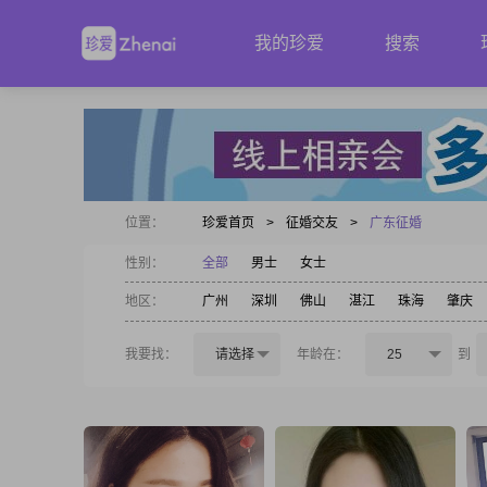
我的珍爱
搜索
位置：
珍爱首页
>
征婚交友
>
广东征婚
性别：
全部
男士
女士
地区：
广州
深圳
佛山
湛江
珠海
肇庆
我要找：
请选择
年龄在：
25
到