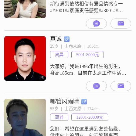
己##3
期待遇到依然相信有爱且情感专一
##3001##家庭责任感强##3001##圈
子干净的伴侣，那些年纪太小或想
找扶贫的勿扰，我渴望的情感是身
心健康##3001##相互滋养，凡事有
商有量，一加一能大于二的，还
真诚
有那些长期泡在婚恋网加过太多乱
29岁  |  山西太原  |  185cm
七八糟的人，戾气很重看谁都像P子
离异
5001-8000元
的人别来信息，不喜欢负能量太重
对感情没要求的男人，如果
大家好，我是1996年出生的男生，
身高185cm，目前在太原工作生活
##3002##我的学历是大学本科，月
收入在5001到8000元之间##3002##
我的性格比较稳重可靠，平时算是
个自信果断的人，外向健谈，乐观
哪管风雨晴
积极##3002##在相处中，我觉得相
55岁  |  山西太原  |  174cm
互尊重##3001##真诚相待很重要，
离异
12001-20000元
也一直相信感情需要双向奔赴，所
以
您好！希望在这里遇到友善惜缘、
健康向上的朋友，勿妄繁琐事而自