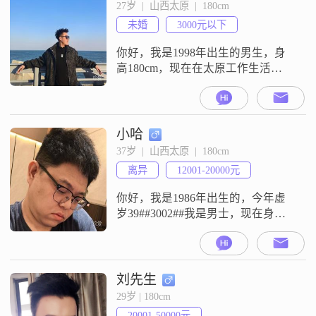
生活都真诚可靠##3002##在工作之
27岁  |  山西太原  |  180cm
余，我有音乐欣赏的爱好##3002##
未婚
3000元以下
我来到这里是为了真诚地寻找一段
合适
你好，我是1998年出生的男生，身
高180cm，现在在太原工作生活
##3002##我的学历是大学本科
##3002##我的月收入目前在3000元
以下##3002##我是一个真诚可靠的
人，平时比较幽默风趣，也觉得信
小哈
任至上很重要##3002##关于感情，
37岁  |  山西太原  |  180cm
我一直觉得双向奔赴才有意义，希
离异
12001-20000元
望能遇到同样真诚的你，两个人一
起朝着同一个
你好，我是1986年出生的，今年虚
岁39##3002##我是男士，现在身高
是180cm##3002##我的月收入在
12001元到20000元这个区间
##3002##我目前的工作地点在太原
##3002##我的学历是大学本科
刘先生
##3002##关于我的一些个人特征，
29岁 | 180cm
身边的人说我是一个稳重可靠的人
20001-50000元