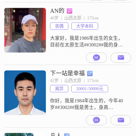
我是一个随和易相处的人，平时待
人接物比较温和，也愿意多体谅和
AN的
照顾身边的人，朋友们说我挺温柔
40岁  |  山西太原  |  175cm
体贴的##3002##在穿搭上，我比较
丧偶
大学本科
喜欢时尚的风格，平时会留意一些
流行的
大家好，我是1986年出生的女生，
目前在太原生活##3002##我的身高
是175cm，学历是大学本科##3002##
我是一个直率真诚的人，性格热情
大方，平时随和也比较好相处
##3002##在家庭观念上，我比较看
下一站是幸福
重家庭，认为家庭是生活的重要部
42岁  |  山西太原  |  173cm
分##3002##平时我喜欢做手工DIY，
离异
20001-50000元
也喜欢手工创作，闲暇时也会进行
植物养护
你好，我是1984年出生的，今年40
岁##3002##我是男士，身高
173cm##3002##目前我的工作地在太
原，月收入在20001元到50000元之
间##3002##我的学历是硕士
##3002##大家看资料可能会觉得信
凡人