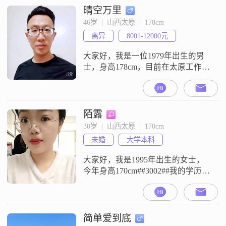
晴空万里
46岁  |  山西太原  |  178cm
离异
8001-12000元
大家好，我是一位1979年出生的男
士，身高178cm，目前在太原工作，
月收入在8001到12000元之间。我拥
有大学本科学历，性格上我责任感
强，乐观积极，随和易相处，真诚
可靠。我注重健康养生，喜欢平衡
陌露
工作与生活，平时喜欢跑步和登山
30岁  |  山西太原  |  170cm
徒步。我认为家庭是非常重要的，
未婚
大学本科
我会把家庭放在生活的首位。在生
活中，我尽量活在当下，享受每一
大家好，我是1995年出生的女士，
今年身高170cm##3002##我的学历是
大学本科，目前的工作地在太原，
月收入在5001元到8000元之间
##3002##关于我的个人特征，平时
是一个独立自信的人，对待感情和
简单爱到底