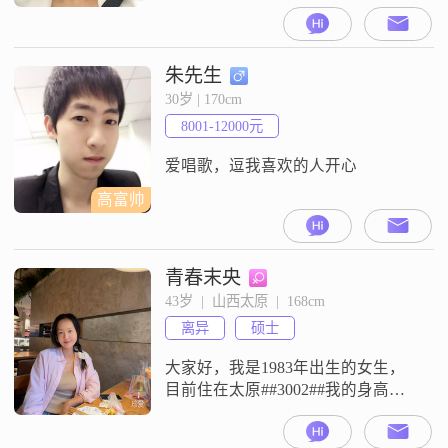
欢学习，积极进取。做过媒体、大
数据、心理，目前是媒体人。性格
比较温和大方，真诚。喜欢看电
影，听音乐，看脱口秀，看展览。
朱先生
喜欢写作。希望对方相信爱情，兴
30岁 | 170cm
趣广泛，热爱生活，自我负责，不
8001-12000元
要冷暴力，没有不良嗜好，为人正
派，有责任感。希望能遇到有缘
爱唱歌，逗我喜欢的人开心
人，共度余生。希望
高富帅
青春末央
43岁  |  山西太原  |  168cm
离异
硕士
大家好，我是1983年出生的女生，
目前住在太原##3002##我的身高是
168cm，学历是硕士，月收入在8001
到12000元之间##3002##性格方面，