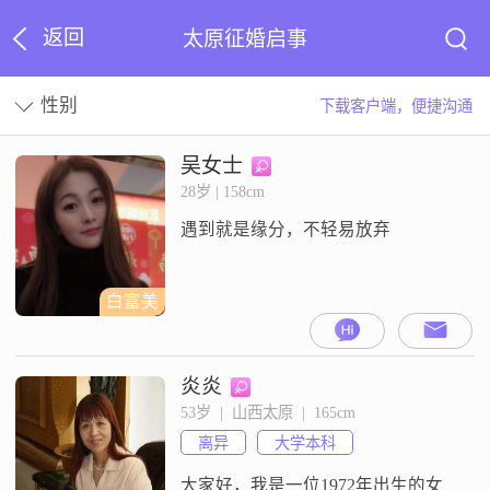
返回
太原征婚启事
性别
下载客户端，便捷沟通
吴女士
28岁 | 158cm
遇到就是缘分，不轻易放弃
白富美
炎炎
53岁  |  山西太原  |  165cm
离异
大学本科
大家好，我是一位1972年出生的女