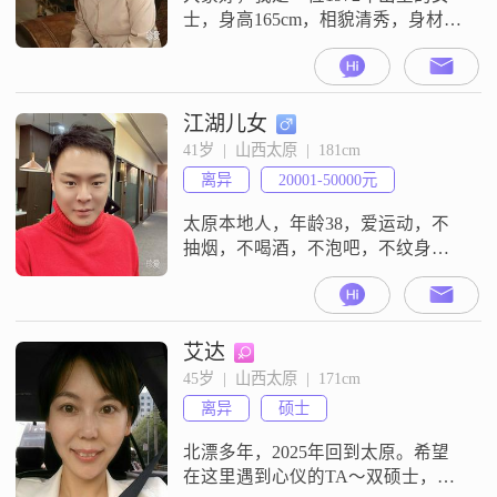
士，身高165cm，相貌清秀，身材苗
条：独立自信。喜欢时尚。现为专
职律师，可在全国各地执业，希望
做您的“法律顾问”，常伴您左右。
江湖儿女
41岁  |  山西太原  |  181cm
离异
20001-50000元
太原本地人，年龄38，爱运动，不
抽烟，不喝酒，不泡吧，不纹身，
生活简单，体贴靠谱，会做饭。爱
旅游，骑行，徒步，爬山。希望对
方性格乐观开朗，温柔顾家，彼此
相守，共同发现生活的美好。如果
艾达
有共同的爱好再好不过了😁无负
45岁  |  山西太原  |  171cm
债，无负担。
离异
硕士
北漂多年，2025年回到太原。希望
在这里遇到心仪的TA～双硕士，喜