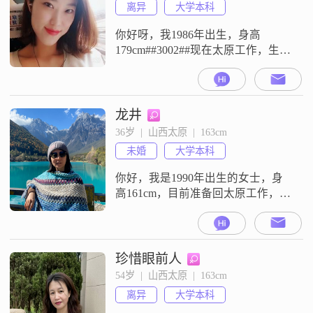
离异
大学本科
你好呀，我1986年出生，身高
179cm##3002##现在太原工作，生
活，月收入在5000到8000元之间，
学历是大学本科##3002##性格方
面，我比较善解人意，开朗爱笑
##3002##生活里我独立自信，希望
龙井
和另一半之间的相处保持各自内心
36岁  |  山西太原  |  163cm
欢喜，同时做到互相接纳##3002##
未婚
大学本科
我属于心思比较细腻敏感，遇事以
大局为重，
你好，我是1990年出生的女士，身
高161cm，目前准备回太原工作，之
前月收入在8001到12000元之间，学
历是大学本科##3002##在性格方
面，我是一个温柔体贴的人，同时
也比较善解人意##3002##平时我是
珍惜眼前人
一个独立自信的人，为人随和易相
54岁  |  山西太原  |  163cm
处##3002##我觉得真诚可靠是与人
离异
大学本科
交往的基础，我也一直这样要求自