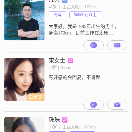
息比较简单，那我就把我知道的列
41岁  |  山西太原  |  172cm
出来##3002##我的特征里写着稳重
离异
50000元以上
可靠，责任感强，还有乐观积极#
大家好，我是1985年出生的男士，
身高172cm，目前工作在太原
##3002##我的学历是大学本科，月
收入在50000元以上##3002##关于我
的性格，熟悉我的朋友觉得我是一
个稳重可靠的人，同时责任感也比
宋女士
较强##3002##平时为人随和，比较
28岁 | 165cm
好相处##3002##我是一个重视家庭
有好感的会回复，不将就
的人，认为家庭是生活的重心
##3002
白富美
珠珠
39岁  |  山西太原  |  179cm