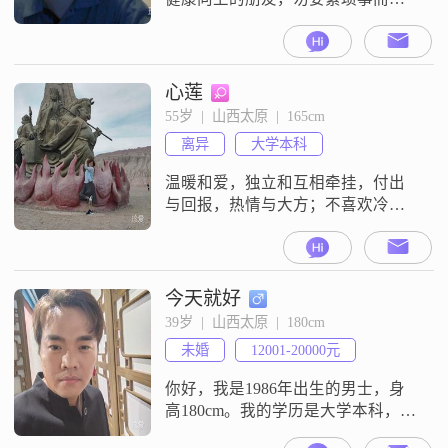
扰。且将新火试新茶，诗酒趁年
华！
心莲
55岁  |  山西太原  |  165cm
离异
大学本科
温暖和爱，独立和互相牵挂，付出
与回报，热情与大方；不喜欢冷漠
与精明。
今天就好
39岁  |  山西太原  |  180cm
未婚
12001-20000元
你好，我是1986年出生的男士，身
高180cm。我的学历是大学本科，现
在在太原工作，月收入在12001到