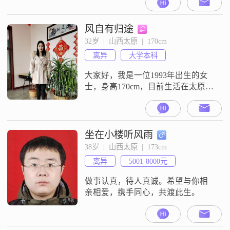
20000元之间。我是一个稳重可靠的
人，平时性格幽默风趣，也比较自
信果断。我属于外向健谈的类型，
风自有归途
责任感强，平时心态乐观积极。在
32岁  |  山西太原  |  170cm
与人相处时，我表现得耐心包容，
离异
大学本科
性格成熟稳重，随和易相处，并且
真诚可靠。我希望在这里遇到合适
大家好，我是一位1993年出生的女
士，身高170cm，目前生活在太原。
我拥有大学本科学历，在一家不错
的公司工作，月收入在3001到5000
元之间。我性格开朗，总是爱笑，
我觉得笑容能给周围的人带来温暖
坐在小楼听风雨
和快乐。在生活中，我非常独立自
38岁  |  山西太原  |  173cm
信，能够处理各种问题，对自己的
离异
5001-8000元
未来有明确的规划。同时，我也非
常乐观积极，无论遇到什么困难，
做事认真，待人真诚。希望与你相
都
亲相爱，携手同心，共渡此生。