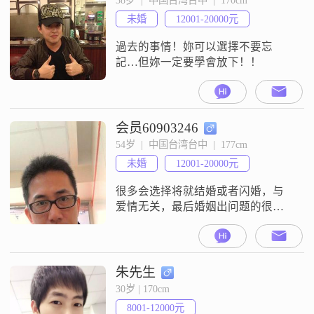
未婚
12001-20000元
過去的事情！妳可以選擇不要忘
記…但妳一定要學會放下！！
会员60903246
54岁  |  中国台湾台中  |  177cm
未婚
12001-20000元
很多会选择将就结婚或者闪婚，与
爱情无关，最后婚姻出问题的很
多。我不希望自己是这样，好好充
实自己提高自身的能力，等待一个
能一起生活的人，但我本身是一个
相信爱情也期待家庭生活的人，所
朱先生
以遇见感觉ok的人，就会勇敢去恋
30岁 | 170cm
爱，其实男生或女生单身太久都不
8001-12000元