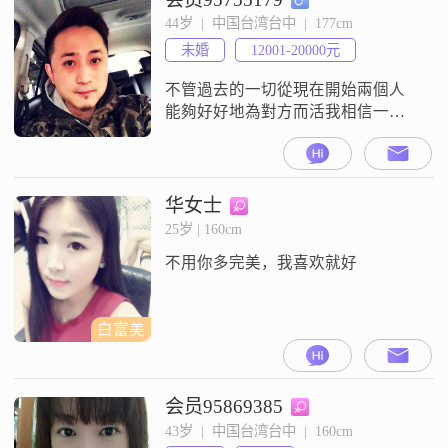
44岁  |  中国台湾台中  |  177cm
未婚
12001-20000元
不管過去的一切從現在開始兩個人
能夠好好地為對方而活我相信一切
就都值得理想中的另一伴，希望它
呢能夠與我一起為了這個家付出一
個家庭不應該去計較誰付出的多，
而是應該去計較如何讓這個家更好
华女士
我希望能夠藉由這個平台找到心儀
25岁 | 160cm
的另一伴，互相扶持相互體貼
不用你多完美，我喜欢就好
白富美
会员95869385
43岁  |  中国台湾台中  |  160cm