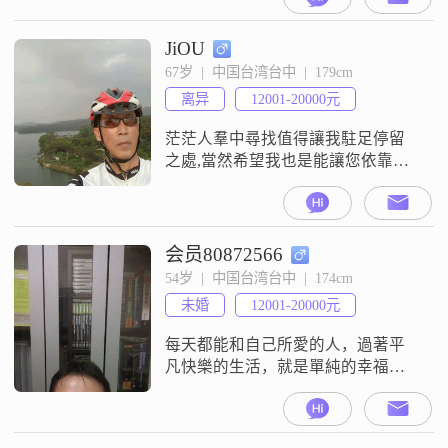
JiOU
67岁  |  中国台湾台中  |  179cm
离异
12001-20000元
茫茫人羣中尋找值得讓我駐足停留
之處,當然希望我也是能讓您依靠避
風的港灣.
会员80872566
54岁  |  中国台湾台中  |  174cm
未婚
12001-20000元
每天都能和自己所愛的人，過著平
凡快樂的生活，就是單純的幸福。
平凡快樂的生活就是「週末悠閒的
午後徜徉在書卷中，與妳沉浸在湖
畔的夕陽美景，然後牽妳的手漫步