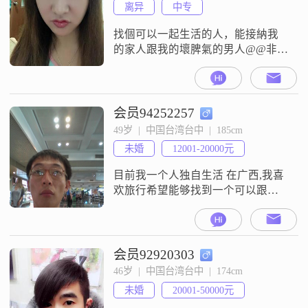
离异
中专
找個可以一起生活的人，能接納我
的家人跟我的壞脾氣的男人@@非誠
勿擾，謝謝！
会员94252257
49岁  |  中国台湾台中  |  185cm
未婚
12001-20000元
目前我一个人独自生活 在广西,我喜
欢旅行希望能够找到一个可以跟一
起旅行的女伴侣,我不晓得应该说些
什么才好,我的文字表达能力不太好,
但是实际上你要能够跟我接触过的
话,我可能是你心中的理想对象我不
会员92920303
喝酒不抽烟,
46岁  |  中国台湾台中  |  174cm
未婚
20001-50000元