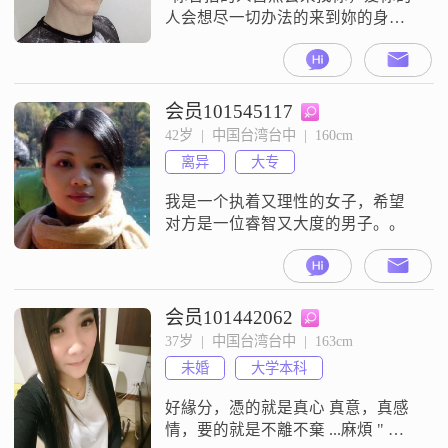
人会想尽一切办法的来到妳的身
边；凡走过必留下痕迹，只要有痕
迹可寻就能够寻找到彼此' ，彼此有
心，就绝对可以寻找到彼此的___感
谢妳的驻留並认真地阅览我的介
会员101545117
绍，祝福我们所有心中有爱的人，
42岁  |  中国台湾台中  |  160cm
都能夠寻找到彼此心中的右先生及
离异
大专
右小姐!
我是一个执着又理性的女子，希望
对方是一位睿智又大度的男子。。
会员101442062
37岁  |  中国台湾台中  |  163cm
未婚
大学本科
好緣分，憑的就是真心 真意，真感
情，要的就是不離不棄 ...麻煩 " 無