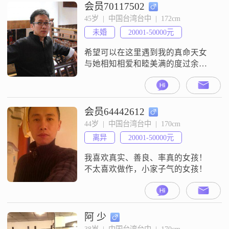
去看晚場電影，一起共享同一杯咖
会员70117502
啡。每天都能擁妳入懷，微光閃亮
45岁  |  中国台湾台中  |  172cm
的清晨在妳的髮香中甦醒，然後對
未婚
20001-50000元
妳說"Te amo"」
希望可以在这里遇到我的真命天女
与她相知相爱和睦美满的度过余生
愿得一人心白首不相离
会员64442612
44岁  |  中国台湾台中  |  170cm
离异
20001-50000元
我喜欢真实、善良、率真的女孩！
不太喜欢做作，小家子气的女孩！
阿 少
38岁  |  中国台湾台中  |  170cm