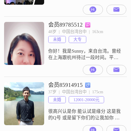
会员89785512
48岁  |  中国台湾台中  |  163cm
未婚
大专
你好！我是Sunny，来自台湾。曾经
在上海跟杭州待过一段时间。平常
喜欢电影、阅读、美食、旅游。透
过朋友介绍这个交友平台。希望遇
见真诚的人....感谢浏览我的资料。
期待大家都能找到真爱。
会员85914915
37岁  |  中国台湾台中  |  175cm
未婚
12001-20000元
很高兴认是你 能认试是缘分 这是我
的Q号 或是留下你们的让我加你 彼
此聊聊互相了解