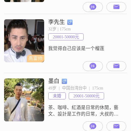
誠勿擾 " 謝謝 !!
李先生
32岁 | 175cm
20001-50000元
我觉得自己应该是一个榴莲
高富帅
墨白
49岁  |  中国台湾台中  |  175cm
未婚
20001-50000元
茶、咖啡、紅酒是日常的休閒，藝
文、設計是工作的日常，大叔的年
紀仍然有顆赤子之心，可以沉著穩
重也能熱血青春，但歲月仍然是把