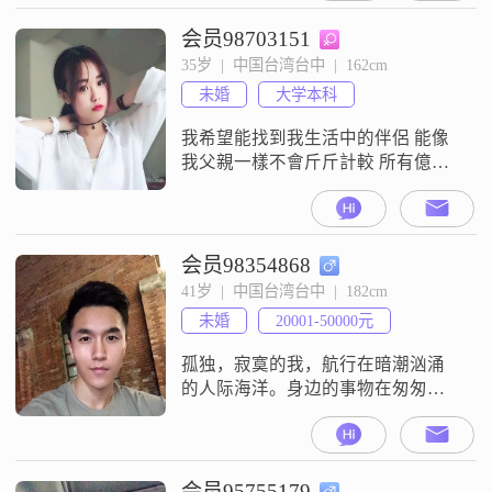
殺豬刀，把我的年少一刀刀的割去
餵食那些曾今的年歲
会员98703151
35岁  |  中国台湾台中  |  162cm
未婚
大学本科
我希望能找到我生活中的伴侶 能像
我父親一樣不會斤斤計較 所有億切
以家聽為主吧
会员98354868
41岁  |  中国台湾台中  |  182cm
未婚
20001-50000元
孤独，寂寞的我，航行在暗潮汹涌
的人际海洋。身边的事物在匆匆游
走，而我却被感情的旋涡滞留在生
活的原点，也是起点。愿真诚的你
伸出挚热的双手，牵着我热情的手
一起出发
会员95755179