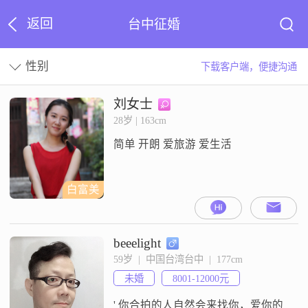
返回
台中征婚
性别
下载客户端，便捷沟通
刘女士
28岁 | 163cm
简单 开朗 爱旅游 爱生活
白富美
beeelight
59岁  |  中国台湾台中  |  177cm
未婚
8001-12000元
' 你合拍的人自然会来找你，爱你的