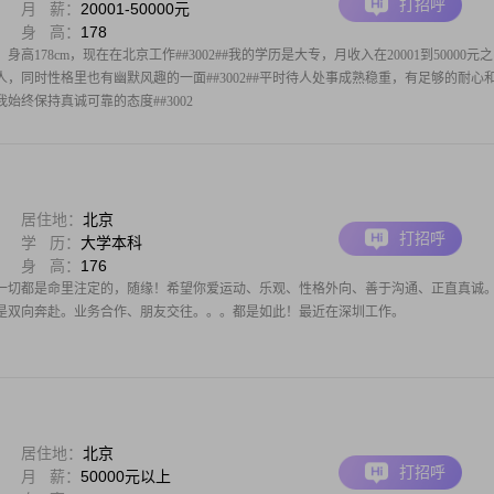
打招呼
月 薪：
20001-50000元
身 高：
178
身高178cm，现在在北京工作##3002##我的学历是大专，月收入在20001到50000元
靠的人，同时性格里也有幽默风趣的一面##3002##平时待人处事成熟稳重，有足够的耐心
，我始终保持真诚可靠的态度##3002
居住地：
北京
打招呼
学 历：
大学本科
身 高：
176
一切都是命里注定的，随缘！希望你爱运动、乐观、性格外向、善于沟通、正直真诚
是双向奔赴。​业务合作、朋友交往。。。都是如此！最近在深圳工作。
居住地：
北京
打招呼
月 薪：
50000元以上