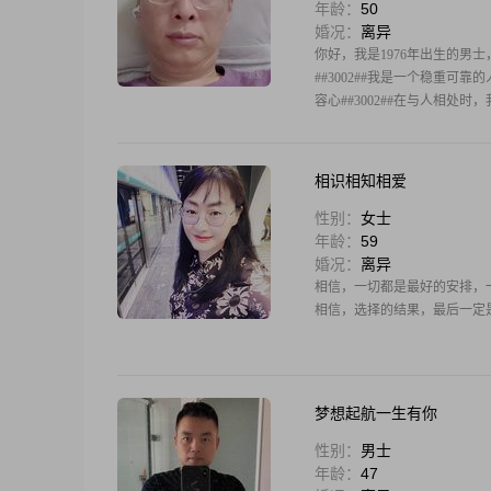
年龄：
50
婚况：
离异
你好，我是1976年出生的男士，
##3002##我是一个稳重可
容心##3002##在与人相处时
相识相知相爱
性别：
女士
年龄：
59
婚况：
离异
相信，一切都是最好的安排，
相信，选择的结果，最后一定
梦想起航一生有你
性别：
男士
年龄：
47