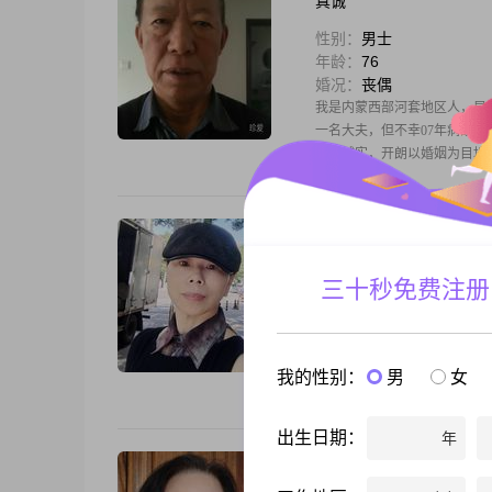
真诚
性别：
男士
年龄：
76
婚况：
丧偶
我是内蒙西部河套地区人，早
一名大夫，但不幸07年病故
异，诚实，开朗以婚姻为目地
苦短休多
一直漂泊的人
性别：
女士
三十秒免费注册
年龄：
55
婚况：
离异
大家好，我是1969年出生的女士，
学历是高中及以下##3002#
我的性别：
男
女
的人##3002##对于生活，
出生日期：
年
汐汐