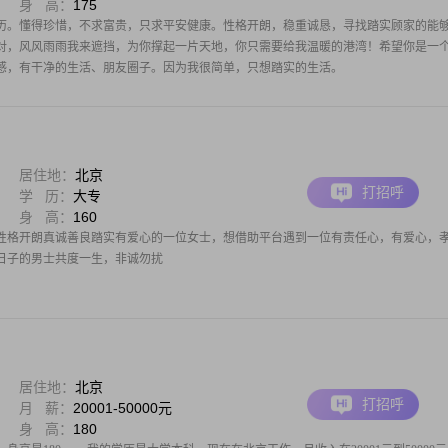
身 高：
175
历。懂得珍惜，不求富贵，只求平安健康。性格开朗，稳重诚恳，寻找踏实顾家的能
对，风风雨雨我来遮挡，为你撑起一片天地，你只需要给我温暖的港湾！希望你是一
感，有干净的生活、朋友圈子。因为我很简单，只想踏实的生活。
居住地：
北京
打招呼
学 历：
大专
身 高：
160
性格开朗真诚善良踏实有爱心的一位女士，想借助平台遇到一位有责任心，有爱心，
日子的男士共度一生，非诚勿扰
居住地：
北京
打招呼
月 薪：
20001-50000元
身 高：
180