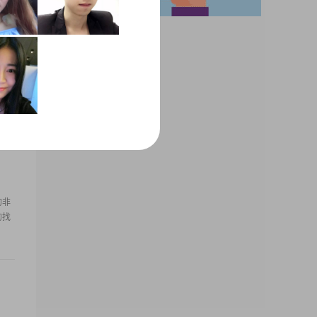
理
家勿
的非
的找