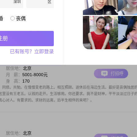
深圳
区
居住地：
北京
打招呼
学 历：
大学本科
身 高：
158
婚
丧偶
立、自立、自强，曾经爱工作，现在爱自己，希望遇到一个同频的有缘人，给我一个
、适应新的时代-机器人时代！我是天蝎女，希望对方是巨蟹男。***请珍小爱智能管
注册
已有账号？立即登录
居住地：
北京
打招呼
月 薪：
5001-8000元
身 高：
170
。同修。共勉。在慢慢变老的路上。相互照顾。退休后在海边生活。最好是丧偶独居
这里没有王老五。认钱的走开。生活够用。你还要求。我不是财神，平平淡淡过日子
真心对人。有要求的。求财的远离，后半生相伴的来吧？。
居住地：
北京