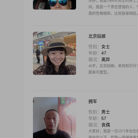
你好，我是1969年出生的男士
间。我是一个责任感强的人，
我的性格随和，比较容易相处
北京姑娘
性别：
女士
年龄：
47
婚况：
离异
46岁。北京姑娘。来自知识
甜美可爱型。
拥军
性别：
男士
年龄：
57
婚况：
丧偶
大家好，我是一位1971年出生的
高中及以下，但我一直保持着学习