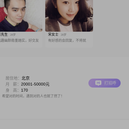
张先生
宋女士
28岁
28岁
风趣幽默稳重踏实，好交友
有好感的会回复，不将就
居住地：
北京
打招呼
月 薪：
20001-50000元
身 高：
170
，希望对的时间，遇到对的人也就了然了！