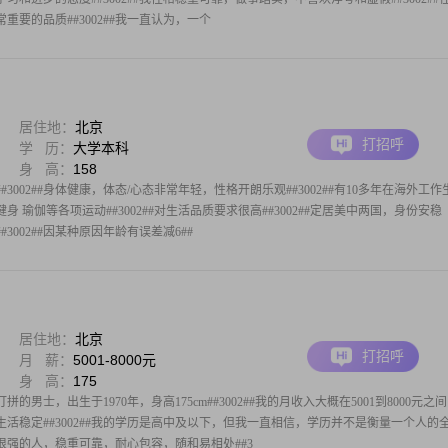
要的品质##3002##我一直认为，一个
居住地：
北京
打招呼
学 历：
大学本科
身 高：
158
3002##身体健康，体态/心态非常年轻，性格开朗乐观##3002##有10多年在海外工作
 瑜伽等各项运动##3002##对生活品质要求很高##3002##定居美中两国，身份安稳
##3002##因某种原因年龄有误差减6##
居住地：
北京
打招呼
月 薪：
5001-8000元
身 高：
175
男士，出生于1970年，身高175cm##3002##我的月收入大概在5001到8000元之
活稳定##3002##我的学历是高中及以下，但我一直相信，学历并不是衡量一个人的
任感很强的人，稳重可靠，耐心包容，随和易相处##3