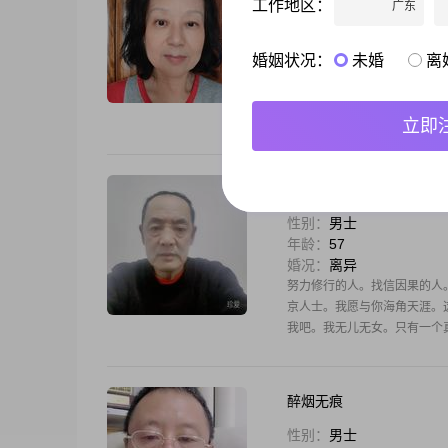
工作地区：
广东
性别：
女士
年龄：
61
婚况：
离异
婚姻状况：
未婚
离
短婚史，没有孩子，习惯了独
由，余生让我们一起，去迎接
留言！
立即
男人的担当
性别：
男士
年龄：
57
婚况：
离异
努力修行的人。找信因果的人
京人士。我愿与你海角天涯。
我吧。我无儿无女。只有一个
醉烟无痕
性别：
男士