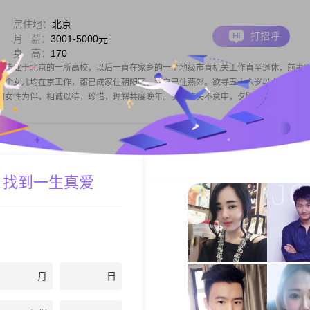
居住地：
北京
打招呼
月 薪：
3001-5000元
身 高：
170
年毕业于北京的一所高校，以后一直在家乡的一个地级市直机关工作直至退休，前妻
，两个女儿均在京工作，都已成家住朝阳区，我自己住燕郊。欲寻五十六岁以上丧偶，
的女性为伴，相诚以待，珍惜，理解共度晚年。岁月流失不意中，夕阳灿烂有时辰，
居住地：
北京
 找到一生真爱
打招呼
学 历：
高中及以下
身 高：
157
身高157cm##3002##我的月收入在5001到8000元之间，现在在北京工作##3002##
#我是一个独立自信的人，平时也很善解人意##3002##我热爱生活，觉得自己是一个真诚
我追求简单幸福，也希望能有稳定安逸
月
日