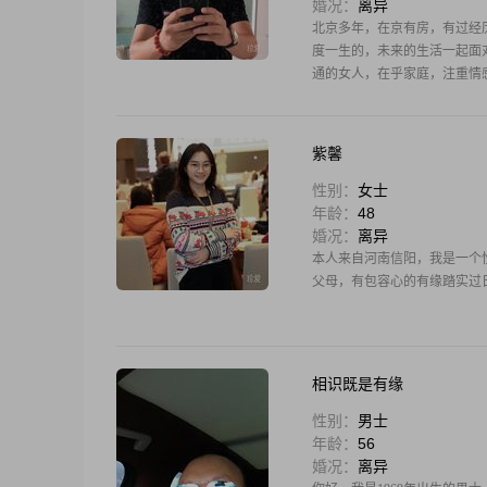
婚况：
离异
北京多年，在京有房，有过经
度一生的，未来的生活一起面
通的女人，在乎家庭，注重情
紫馨
性别：
女士
年龄：
48
婚况：
离异
本人来自河南信阳，我是一个
父母，有包容心的有缘踏实过
相识既是有缘
性别：
男士
年龄：
56
婚况：
离异