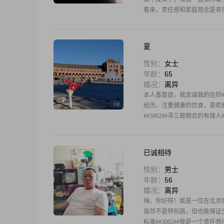
看来，责任感和家庭观念是非常重
夏
性别：
女士
年龄：
65
婚况：
离异
本人基督徒，我忠诚我的信仰##
经历，注重健康的饮食，喜欢健身
##3002##寻三观相合的有缘人
已诚相待
性别：
男士
年龄：
56
婚况：
离异
嗨，你好呀！我是一位在北京打拼的
虽然不是特别高，但也能保证生
标准##3002##我是一个责