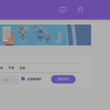
延庆
平谷
北京
必须有相片
重新搜索
区/县