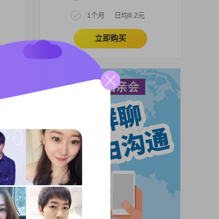
1个月
日均8.2元
立即购买
原为
离
人生
我的
可靠