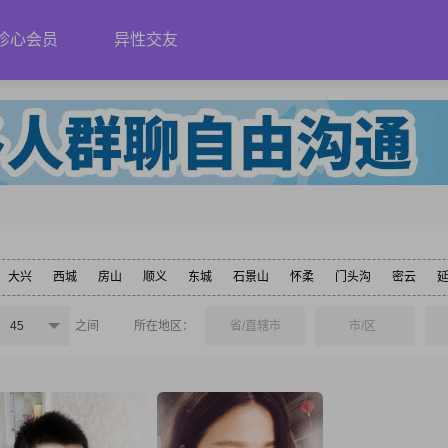
珍心会员
异性交友
大兴
西城
房山
顺义
东城
石景山
怀柔
门头沟
密云
45
之间
所在地区：
省/直辖市
市/区