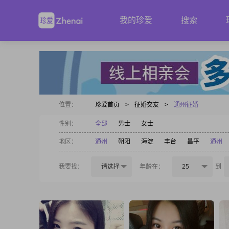
我的珍爱
搜索
位置：
珍爱首页
>
征婚交友
>
通州征婚
性别：
全部
男士
女士
地区：
通州
朝阳
海淀
丰台
昌平
通州
我要找：
请选择
年龄在：
25
到