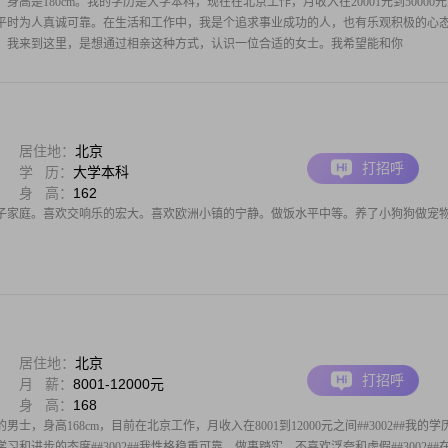
，身高是180cm。我的学历是大学本科，现在在北京工作，月收入在20001元到50000
平时为人真诚可靠。在生活和工作中，我是个追求事业成功的人，也有乐观积极的心
。我来到这里，是想通过相亲这种方式，认识一位合适的女士。我希望能和你
居住地：
北京
打招呼
学 历：
大学本科
身 高：
162
分子家庭。喜欢交响乐的宏大。喜欢欧洲小镇的宁静。做饭水平中等。养了小狗狗做宠
居住地：
北京
打招呼
月 薪：
8001-12000元
身 高：
168
男士，身高168cm，目前在北京工作，月收入在8001到12000元之间##3002##我的学
和进步的态度##3002##我性格稳重可靠，做事踏实，不喜欢浮夸和虚假##3002##