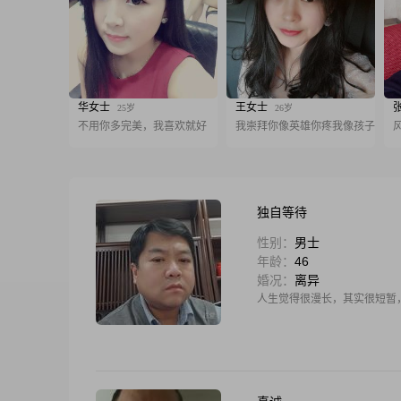
华女士
王女士
25岁
26岁
不用你多完美，我喜欢就好
我崇拜你像英雄你疼我像孩子
独自等待
性别：
男士
年龄：
46
婚况：
离异
人生觉得很漫长，其实很短暂