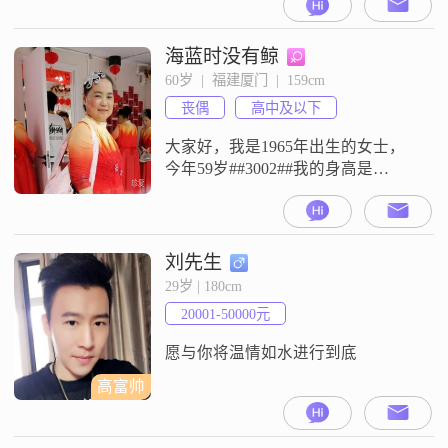
月收入在12001到20000元之间
##3002##性格上，我是一个温柔体
贴的人，平时待人接物都会比较细
海蓝时没有鲸
心##3002##同时我也独立自信，也
60岁  |  福建厦门  |  159cm
有乐观积极的一面，遇到事情习惯
丧偶
高中及以下
往好的方向去想##3002##我心思比
较
大家好，我是1965年出生的女士，
今年59岁##3002##我的身高是
159cm，目前在厦门工作生活
##3002##我的学历是高中及以下，
月收入在3000元以下##3002##我是
一个善解人意的人，性格开朗爱
刘先生
笑，平时也比较独立自信##3002##
29岁 | 180cm
对待生活，我始终保持着乐观积极
20001-50000元
的态度，随和易相处##3002##我热
爱生活
愿与你将温情如水进行到底
高富帅