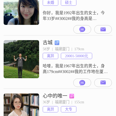
未婚
硕士
你好，我是1992年出生的女士，今
年33岁##3002##我的身高是
162cm##3002##目前我的月收入在
5001元到8000元这个区间##3002##
我的工作地点在厦门##3002##我的
学历是硕士##3002##在性格方面，
古城
我是一个温柔体贴的人，平时会细
58岁  |  福建厦门  |  179cm
心关照身边的人##3002##我也是一
离异
20001-50000元
个善解人意的人，愿意
哈喽，我是1967年出生的男士，身
高179cm##3002##我的工作地在厦
门，学历是大专，目前的月收入在
12001到20000元之间##3002##关于
我的性格和观念，大家都说我是个
稳重可靠的人，平时待人温和友善
心中的唯一
##3002##在相处中，我认为相互尊
36岁  |  福建厦门  |  155cm
重是基础，也习惯坦诚沟通，这样
离异
大专
相处起来才舒服##3002##我是一个