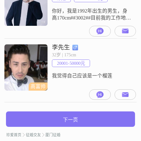
我
你好，我是1992年出生的男生，身
高170cm##3002##目前我的工作地在
厦门，月收入在8001到12000元这个
区间##3002##我的学历是大学本科
##3002##关于我个人的一些特点，
身边的人评价我是一个稳重可靠的
李先生
人，我也确实觉得自己责任感比较
32岁 | 175cm
强##3002##平时在生活里，我喜欢
20001-50000元
规划未来，不管是对于工作还是
我觉得自己应该是一个榴莲
高富帅
下一页
珍爱首页
征婚交友
厦门征婚