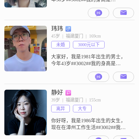
158cm##3002##目前我的月收入在
5001到8000元这个区间##3002##我
的工作地点在厦门##3002##我的学
历是高中及以下##3002##关于我的
玮玮
个人特点，我平时比较注重健康管
45岁  |  福建厦门  |  169cm
理##3002##我会通过跑步和健身来
未婚
3000元以下
保持身体状态##30
大家好，我是1981年出生的男士，
今年43岁##3002##我的身高是
169cm##3002##我的学历是大学本科
##3002##我现在的工作地在厦门
##3002##我的月收入在3000元以下
##3002##我这个人性格比较直接，
静好
平时比较幽默风趣，也比较外向健
39岁  |  福建厦门  |  155cm
谈，跟大家相处起来应该不会觉得
离异
大专
闷##3002##在与人相处的
你好呀，我是1986年出生的女生，
现在在漳州工作生活##3002##我的
身高是155cm，学历是大专，目前的