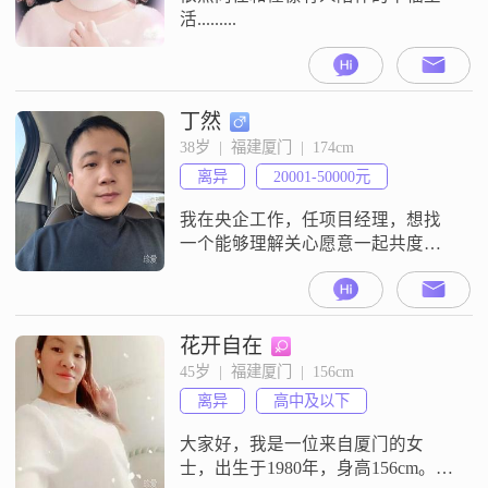
活.........
丁然
38岁  |  福建厦门  |  174cm
离异
20001-50000元
我在央企工作，任项目经理，想找
一个能够理解关心愿意一起共度一
生的那个她
花开自在
45岁  |  福建厦门  |  156cm
离异
高中及以下
大家好，我是一位来自厦门的女
士，出生于1980年，身高156cm。我