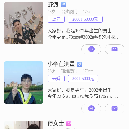
野渡
48岁  |  福建厦门  |  173cm
离异
20001-50000元
大家好，我是1977年出生的男士，
今年身高173cm##3002##我的月收入
在20001元到50000元之间，现在在
厦门工作##3002##我的学历是中专
##3002##我是一个稳重可靠的人，
平时待人处事比较幽默风趣
小李在测量
##3002##性格上自信果断，属于外
23岁  |  福建厦门  |  170cm
向健谈的类型##3002##做人很有责
未婚
3001-5000元
任感，对于事情也比较有耐心
大家好，我是男生，2002年出生，
今年22岁##3002##我身高170cm，现
在在厦门工作生活##3002##我的学
历是大学本科，目前的月收入在
3001到5000元这个区间##3002##关
于性格和为人处世，我觉得自己是
傅女士
一个责任感强的人，对待事情会认