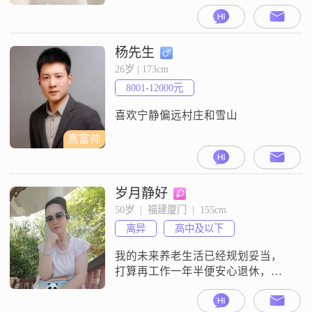
的月收入在5001到8000元之间，目
前的工作地也是在厦门。虽然我的
学历是高中及以下，但我一直保持
着积极向上的生活态度。我性格温
杨先生
柔体贴，总是愿意倾听他人的心
26岁 | 173cm
声。我开朗爱笑，善于与人相处，
8001-12000元
独立自信，乐观积极。在生活中，
我非常真诚可靠，家庭对我来说非
喜欢宁静偏远村庄和雪山
常重要
高富帅
岁月静好
50岁  |  福建厦门  |  155cm
离异
高中及以下
我的未来养老生活已经规划妥当，
打算再工作一年半便安心退休，想
寻觅一位真心相待的伴侣，闲暇相
伴出游，安稳度日。希望另一半长