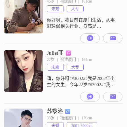
45岁  |  福建厦门  |  161cm
真负责到底##3002##平时心态比较
未婚
大专
乐观积极，遇到难题也愿意往好的
你好呀，我目前在厦门生活，从事
跟瑜伽相关行业，身高是
161cm##3002##喜欢瑜伽##3001##禅
修和身心灵成长，希望找个同频的
伴侣
Juliet菲
22岁  |  福建厦门  |  164cm
未婚
大专
嗨，你好呀##3002##我是2002年出
生的女生，今年22岁##3002##我的
身高是164cm##3002##目前我的月收
入在8001到12000元之间##3002##我
的工作地点在厦门##3002##我的学
历是大专##3002##关于我的性格，
苏黎洛
朋友们都说我是个温柔体贴的人，
33岁  |  福建厦门  |  170cm
平时性格也比较开朗爱笑##3002##
未婚
3001-5000元