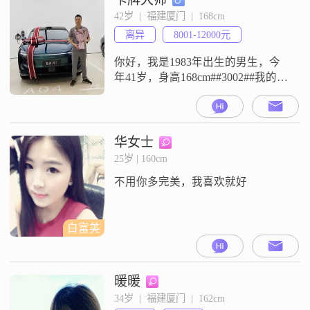
厦门大学工商管理硕士学位，目前
42岁  |  福建厦门  |  168cm
在电源行业头部前几名的企业担任
离异
8001-12000元
高管，定居在厦门岛内##3002##我
是一位责任心强##3
你好，我是1983年出生的男生，今
年41岁，身高168cm##3002##我的学
历是大专，目前的工作地点在厦
门，月收入在8001到12000元之间
##3002##关于我的性格与生活，我
是一个活在当下的人，平时为人真
华女士
诚可靠##3002##对待感情我也秉持
25岁 | 160cm
真诚相待的态度，希望能遇到同样
不用你多完美，我喜欢就好
认真对待感情的人##3002##在工作
白富美
暖暖
34岁  |  福建厦门  |  162cm