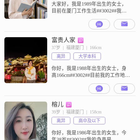
大家好，我是1989年出生的女士，
目前在厦门工作生活##3002##我的
身高是155cm，学历是大专，月收入
在20001元到50000元之间##3002##
我的性格特征包括：温柔体贴，善
解人意，随和易相处##3002##在日
富贵人家
常相处中，我富有同理心，真诚可
37岁  |  福建厦门  |  166cm
靠##3002##在生活中，我注重健康
离异
大学本科
管理，会平衡工作与生活##3
你好，我是1988年出生的女士，身
高166cm##3002##目前我的工作地在
厦门，学历是大学本科，月收入在
12001到20000元之间##3002##我的
性格比较随和易相处，平时也算是
个善解人意的人##3002##在与人相
榕儿
处时，我觉得互相尊重##3001##信
39岁  |  福建厦门  |  158cm
任包容是很重要的，也希望未来的
离异
高中及以下
另一半能和我三观契合##30
你好，我是1986年出生的女生，今
年38岁##3002##我的身高是