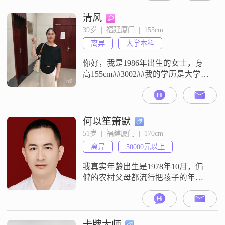
期在厦门周边生活，往后养老既可
以定居厦门，也能一同回四川生
清风
活。我在四川有一套76平全款个人
39岁  |  福建厦门  |  155cm
房产，子女均已独立成家，无需我
离异
大学本科
帮扶操劳，往后只为自己舒心生
活，结伴同行只是锦上添花，绝不
你好，我是1986年出生的女士，身
接受单方面付出的相处模
高155cm##3002##我的学历是大学本
科，现在在厦门工作，月收入在
8001到12000元之间##3002##我性
格：待人真诚，有责任心，为人大
气，不做作，有爱心，和家人朋友
何以笙箫默
相处非常融洽##3002##厦门翔安有
51岁  |  福建厦门  |  170cm
房，翔安某医院护士，编内，离
离异
50000元以上
异，有一男孩归男方抚养##3002##
我的
我真实年龄出生是1978年10月，偏
僻的农村父母都流行把孩子的年龄
写大几岁，为了多分口粮和早点读
书，于是父母把兄弟三人的年龄都
写大了几岁##3002##我是2000年电
力系统本科毕业，后于2011年获得
卡牌大师