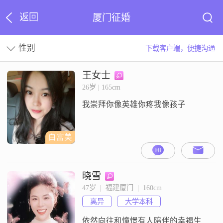
返回
厦门征婚
性别
下载客户端，便捷沟通
王女士
26岁 | 165cm
我崇拜你像英雄你疼我像孩子
白富美
晓雪
47岁  |  福建厦门  |  160cm
离异
大学本科
依然向往和憧憬有人陪伴的幸福生