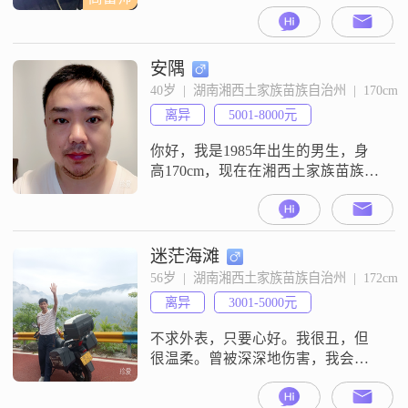
安隅
40岁  |  湖南湘西土家族苗族自治州  |  170cm
离异
5001-8000元
你好，我是1985年出生的男生，身
高170cm，现在在湘西土家族苗族自
治州工作生活##3002##学历是大
专，月收入目前在5001到8000元这
个区间##3002##平时大家对我评价
比较多的是稳重可靠，说我责任感
迷茫海滩
比较强，性格随和，比较容易相处
56岁  |  湖南湘西土家族苗族自治州  |  172cm
##3002##在生活观念上，我比较看
离异
3001-5000元
重家庭，觉得家庭是生活的重心，
平时追求的
不求外表，只要心好。我很丑，但
很温柔。曾被深深地伤害，我会更
加珍惜生活的每一天。