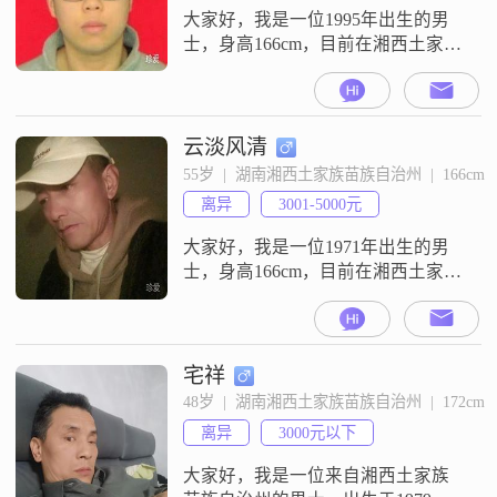
地方，感受大
大家好，我是一位1995年出生的男
士，身高166cm，目前在湘西土家族
苗族自治州工作##3002##我的月收
入在5001到8000元之间，学历是大
学本科##3002##我性格稳重可靠，
乐观积极，对待事情总是耐心包容
云淡风清
##3002##我喜欢活在当下，追求稳
55岁  |  湖南湘西土家族苗族自治州  |  166cm
定安逸的生活##3002##生活中，我
离异
3001-5000元
特别喜欢有小动物陪伴，尤其是宠
大家好，我是一位1971年出生的男
士，身高166cm，目前在湘西土家族
苗族自治州工作##3002##我的月收
入在3001到5000元之间，学历是大
专##3002##我性格随和，容易相
处，非常重视家庭##3002##平时喜
宅祥
欢做菜烹饪，觉得这是一种很好的
48岁  |  湖南湘西土家族苗族自治州  |  172cm
放松方式##3002##我也是个跑步爱
离异
3000元以下
好者，经常通过跑步来保持健康和
活
大家好，我是一位来自湘西土家族