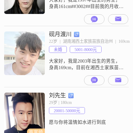
身高161cm##3002##目前我的月收入
在3001到5000元之间，在湘西土家
族苗族自治州工作##3002##我的学
历是中专##3002##平时我的生活里
会有宠物陪伴，我也喜欢在城市里
砚月渡川
漫步##3002##我的性格是乐观积极
22岁  |  湖南湘西土家族苗族自治州  |  169cm
的##3002##我来到这里，是想真诚
未婚
5001-8000元
地寻找一位合适的女生，
大家好，我是2003年出生的男生，
身高169cm，目前在湘西土家族苗族
自治州工作，月收入在5001到8000
元之间，学历是高中及以下
##3002##我的性格比较幽默风趣，
平时情绪也比较稳定，相处起来会
刘先生
比较轻松##3002##在与人相处时，
29岁 | 180cm
我是一个比较有耐心的人，能做到
20001-50000元
包容理解，也一直坚持相互尊重的
相处原则##3002#
愿与你将温情如水进行到底
高富帅