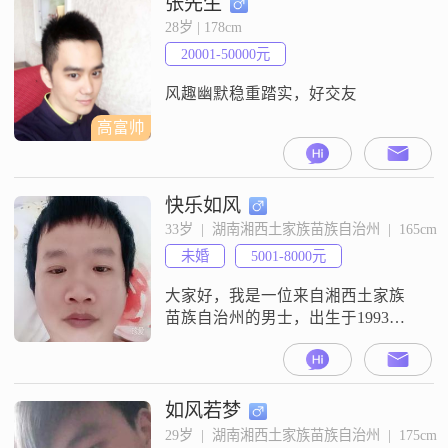
张先生
的一部分。我一直努力追求事业上
28岁 | 178cm
的成功，希望能够给家人提供一个
20001-50000元
稳定和舒适的生活环境。在生活
中，我注重实际和现实，喜欢有条
风趣幽默稳重踏实，好交友
不紊地
高富帅
快乐如风
33岁  |  湖南湘西土家族苗族自治州  |  165cm
未婚
5001-8000元
大家好，我是一位来自湘西土家族
苗族自治州的男士，出生于1993
年，身高165cm##3002##目前我的月
收入在5001到8000元之间，学历为
中专##3002##我性格上比较内敛，
属于慢热型，但我非常注重责任
如风若梦
感，无论是对工作还是对生活，我
29岁  |  湖南湘西土家族苗族自治州  |  175cm