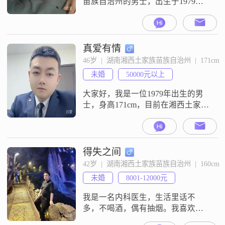
苗族自治州的男士，出生于1979
年，身高172cm##3002##我的月收入
在3000元以下，目前从事着一份稳
定的工作##3002##虽然我的学历是
高中及以下，但我相信，生活中的
真爱有情
智慧和经验远比书本上的知识来得
46岁  |  湖南湘西土家族苗族自治州  |  171cm
更加重要##3002##我性格活在当
未婚
50000元以上
下，不喜欢过多地纠结于过去或者
担忧未来##30
大家好，我是一位1979年出生的男
士，身高171cm，目前在湘西土家族
苗族自治州工作##3002##我的月收
入在50000元以上，拥有大学本科学
历##3002##在性格方面，我自认为
稳重可靠，对待生活总是乐观积极
得失之间
##3002##我非常注重生活品质，追
42岁  |  湖南湘西土家族苗族自治州  |  160cm
求事业上的成功，同时也深知责任
未婚
8001-12000元
感的重要性##3002##生活中的我热
爱
我是一名内科医生，生活里话不
多，不喝酒，偶有抽烟。我喜欢打
篮球，唱歌，户外活动。我希望用