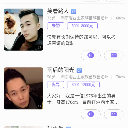
笑看路人
32岁  |  湖南湘西土家族苗族自治州  |  168cm
未婚
5001-8000元
快餐有长期保持的都可以，可以考
虑带证的驾驶
雨后的阳光
50岁  |  湖南湘西土家族苗族自治州  |  170cm
离异
8001-12000元
大家好，我是一位1976年出生的男
士，身高170cm，目前在湘西土家族
苗族自治州工作。我的月收入在
12001到20000元之间，学历是大
专。我性格稳重可靠，对待家庭非
常重视，认为家庭是生活中最重要