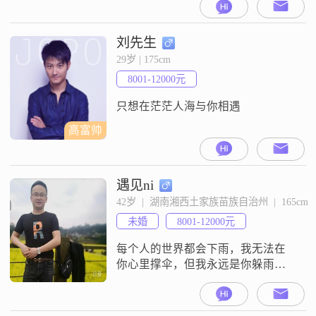
自己技术能帮助到更多需要帮助的
人。同事希望自己早日找到自己人
生中的另一半，再接下来的日子，
刘先生
我会努力做好一个老公，有孩子
29岁 | 175cm
后，我会做好一个老公和父亲的责
8001-12000元
任
只想在茫茫人海与你相遇
高富帅
遇见ni
42岁  |  湖南湘西土家族苗族自治州  |  165cm
未婚
8001-12000元
每个人的世界都会下雨，我无法在
你心里撑伞，但我永远是你躲雨的
地方。