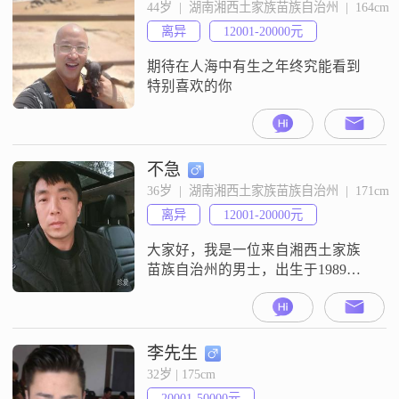
力提升自己的能力和素质##3002##
44岁  |  湖南湘西土家族苗族自治州  |  164cm
我性格幽默风趣，善于与人沟通，
离异
12001-20000元
外向健谈的我总能在轻松愉快的氛
围中拉近与他人的距离##
期待在人海中有生之年终究能看到
特别喜欢的你
不急
36岁  |  湖南湘西土家族苗族自治州  |  171cm
离异
12001-20000元
大家好，我是一位来自湘西土家族
苗族自治州的男士，出生于1989
年，身高171cm##3002##我的月收入
在12001到20000元之间，目前从事
着一份稳定的工作##3002##虽然我
的学历是中专，但我一直保持着学
李先生
习的热情，不断提升自己##3002##
32岁 | 175cm
我是一个责任感很强的人，耐心包
20001-50000元