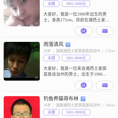
都会尽自己最大的努力去做到最好
未婚
3001-5000元
##3002##我平时喜欢享受独处的时
光，这让我有
大家好，我是一位1996年出生的男
士，身高175cm，目前在湘西土家族
苗族自治州工作##3002##我的学历
是大专，月收入在3001到5000元之
间##3002##我性格稳重可靠，对待
事情细腻敏感，与人交往时直率坦
雨落清风
诚##3002##我认为自己成熟稳重，
29岁  |  湖南湘西土家族苗族自治州  |  175cm
总是以热情开朗的态度面对生活
未婚
5001-8000元
##3002##我有很强的责任感和乐观
积
大家好，我是一位来自湘西土家族
苗族自治州的男士，出生于1996
年，身高175cm##3002##目前我的月
收入在5001到8000元之间，工作稳
定，生活还算不错##3002##我平时
的爱好主要是外出旅行和登山徒
钓鱼养猫哥布林
步，我觉得这样可以让自己更好地
30岁  |  湖南湘西土家族苗族自治州  |  166cm
放松心情，也能锻炼身体##3002##
未婚
5001-8000元
我特别喜欢去一些自然风光优美的