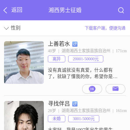
返回
湘西男士征婚
性别
下载客户端，便捷沟通
上善若水
40岁  |  湖南湘西土家族苗族自治州  |  171cm
离异
20001-50000元
没有真诚就没有真爱，什么都有
了，就缺了懂我的你，希望你是余
生携手共进，同甘共苦，相敬如
宾，白头到老的那个她，如果遇
见，我会万分珍惜。
寻找伴吕
28岁  |  湖南湘西土家族苗族自治州  |  161cm
未婚
3001-5000元
大家好，我是1997年出生的男生，