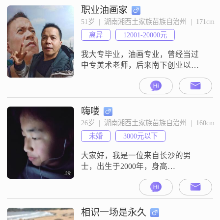
职业油画家
51岁  |  湖南湘西土家族苗族自治州  |  171cm
离异
12001-20000元
我大专毕业，油画专业，曾经当过
中专美术老师，后来南下创业以壁
画工程至今。另外我爱好书法，文
学，听音乐，旅游，擅长沟通交
流，比较乐观，为人随和，不抽烟
不喝酒。现借助贵平台寻找另一
嗨喽
半，要求对方无债务，不赌博，两
26岁  |  湖南湘西土家族苗族自治州  |  160cm
人性格合得来，三观正，善于沟
未婚
3000元以下
通，爱好相投，积极向上的女生做
终身伴侣。
大家好，我是一位来自长沙的男
士，出生于2000年，身高
160cm##3002##我的月收入在3000元
以下，目前从事一份稳定的工作
##3002##虽然我的学历是中专，但
我一直保持着积极向上的态度，努
相识一场是永久