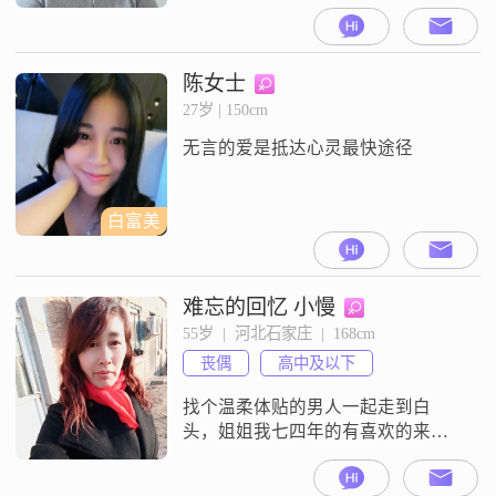
陈女士
27岁 | 150cm
无言的爱是抵达心灵最快途径
白富美
难忘的回忆 小慢
55岁  |  河北石家庄  |  168cm
丧偶
高中及以下
找个温柔体贴的男人一起走到白
头，姐姐我七四年的有喜欢的来行
唐找我