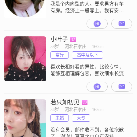
我是个内向型的人。要求男方有车
有房。经济上一般靠上。我有安全
感。男方体贴，温柔。有内涵。有
品味。我的要求是不是有点高。但
却是我的内心话。
小叶子
38岁  |  河北石家庄  |  160cm
离异
高中及以下
喜欢长相好看的异性，比较专情，
能够互相理解包容，喜欢细水长流
若只如初见
34岁  |  河北石家庄  |  165cm
未婚
大专
没有会员，邮件收不到，各位抱歉
了，谢谢！冥冥之中自有安排