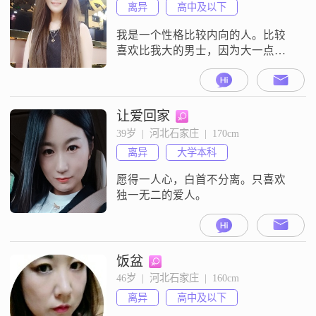
离异
高中及以下
我是一个性格比较内向的人。比较
喜欢比我大的男士，因为大一点的
男人会心疼女人，没别的要求，只
愿彼此能够真心真意对待，我喜欢
旅游，爬山，喜欢结交真心实意的
朋友，如果你有心和我交朋友可以
让爱回家
随时给我留言咯。等我们老了就去
39岁  |  河北石家庄  |  170cm
有山有水的地方。买一处找院子种
离异
大学本科
花养鸟可好
愿得一人心，白首不分离。只喜欢
独一无二的爱人。
饭盆
46岁  |  河北石家庄  |  160cm
离异
高中及以下