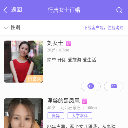
返回
行唐女士征婚
性别
下载客户端，便捷沟通
刘女士
28岁 | 163cm
简单 开朗 爱旅游 爱生活
白富美
涅槃的黑凤凰
40岁  |  河北石家庄  |  166cm
离异
大学本科
85年离异，两个女儿跟我，从事建