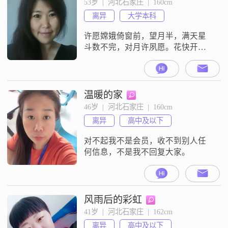
53岁  |  河北石家庄  |  160cm
离异
大学本科
许愿嫦娥倚窗前，望月半，满天星
斗数不完，对月许夙愿。花快开，
春莫怠，快马扬尘君早来，还我相
思债。嫦娥醉酒嫦娥苦酒未饮我先
醉，寂寞广寒心欲碎。后羿不见泪
千行，痴心一片空对谁？
温暖的家
46岁  |  河北石家庄  |  160cm
离异
高中及以下
对不起我不是会员，收不到别人任
何信息，不是我不回复大家。
风雨后的彩虹
41岁  |  河北石家庄  |  162cm
离异
高中及以下