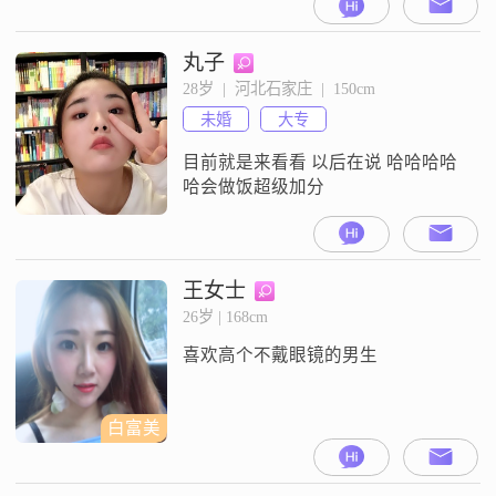
丸子
28岁  |  河北石家庄  |  150cm
未婚
大专
目前就是来看看 以后在说 哈哈哈哈
哈会做饭超级加分
王女士
26岁 | 168cm
喜欢高个不戴眼镜的男生
白富美