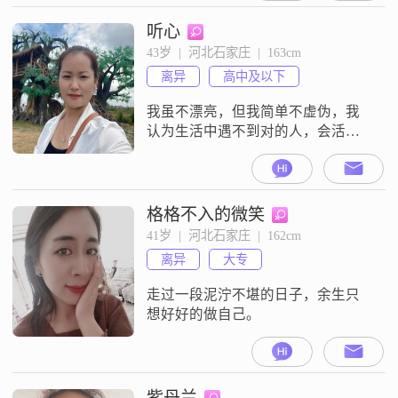
听心
43岁  |  河北石家庄  |  163cm
离异
高中及以下
我虽不漂亮，但我简单不虚伪，我
认为生活中遇不到对的人，会活得
心更累！
格格不入的微笑
41岁  |  河北石家庄  |  162cm
离异
大专
走过一段泥泞不堪的日子，余生只
想好好的做自己。
紫丹兰