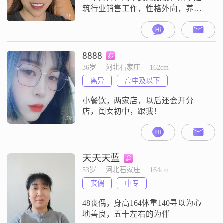
筑行业销售工作，性格外向，养
狗，暂没有结婚的打算。
8888
36岁  |  河北石家庄  |  162cm
离异
高中及以下
小餐饮，两家店，以后还会开分
店，闺女初中，跟我！
天天天蓝
53岁  |  河北石家庄  |  164cm
丧偶
中专
48丧偶，身高164体重140寻以为心
地善良，五十左右的为伴