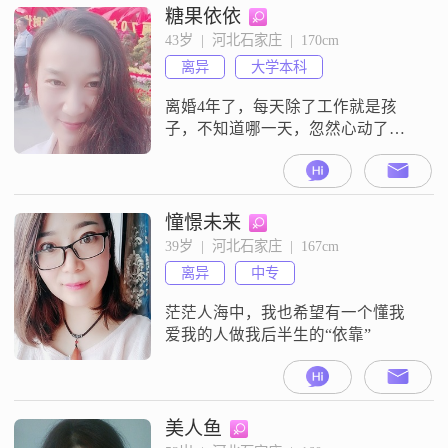
糖果依依
43岁  |  河北石家庄  |  170cm
离异
大学本科
离婚4年了，每天除了工作就是孩
子，不知道哪一天，忽然心动了，
想身边有个人，可以一起聊聊天，
相互关心，相互扶持，生命的每一
天都是珍贵的，遇见对的人，携手
同行，或许一个对视都是温暖的。
憧憬未来
原来看过一本书，乱世佳人（飘）
39岁  |  河北石家庄  |  167cm
看了四个版本，羡慕斯佳丽一生轰
离异
中专
轰烈烈，坎坎坷坷，但是，每天醒
来最希望拥有的是简简单单的生
茫茫人海中，我也希望有一个懂我
活，遇见对的人，养养花
爱我的人做我后半生的“依靠”
美人鱼