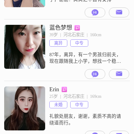
蓝色梦想
39岁  |  河北石家庄  |  160cm
离异
中专
87年，离异，有一个男孩归前夫，
现在跟随我上小学，想找一个稳重
踏实顾家喜欢孩子的男人，如果能
接受孩子短期跟着我的再联系，如
果接受不了，就不要互相打扰了，
谢谢！
Erin
25岁  |  河北石家庄  |  169cm
未婚
中专
礼貌处朋友，谢谢，素质不高的请
绕道而行。