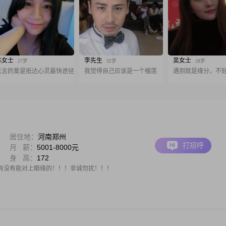
陈女士
李先生
吴女士
27岁
32岁
28岁
无言的爱是抵达心灵最快途径
我觉得自己应该是一个榴莲
遇到就是缘分，不
居住地：
河南郑州
打招呼
月 薪：
5001-8000元
身 高：
172
看有没有能对上眼缘的！！！非诚勿扰！！！