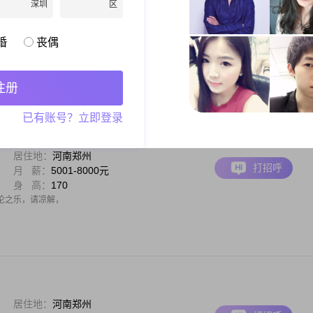
深圳
区
居住地：
河南郑州
打招呼
月 薪：
5001-8000元
身 高：
180
婚
丧偶
出生于2005年，身高180cm##3002##目前，我的月收入在5001到8000元之间，
稳重可靠，总是给人一种踏实的感觉##3002##在生活中，我是个幽默风趣的人，善于用轻
很喜欢和我相处##3002##我自信果断，
注册
已有账号？立即登录
居住地：
河南郑州
打招呼
月 薪：
5001-8000元
身 高：
170
伦之乐，请凉解，
居住地：
河南郑州