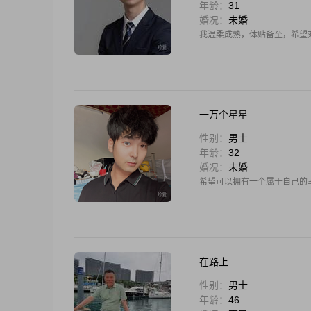
年龄：
31
婚况：
未婚
我温柔成熟，体贴备至，希望对方
一万个星星
性别：
男士
年龄：
32
婚况：
未婚
希望可以拥有一个属于自己的
在路上
性别：
男士
年龄：
46