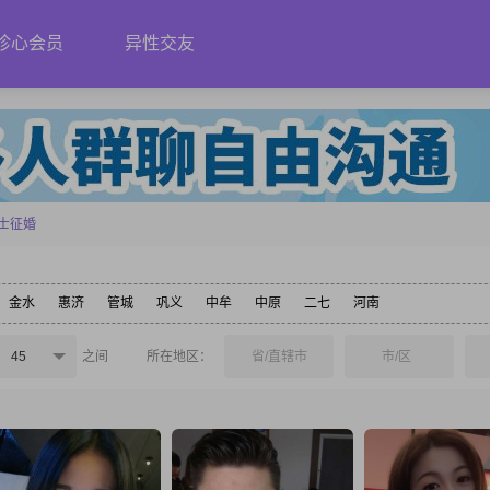
珍心会员
异性交友
士征婚
金水
惠济
管城
巩义
中牟
中原
二七
河南
45
之间
所在地区：
省/直辖市
市/区