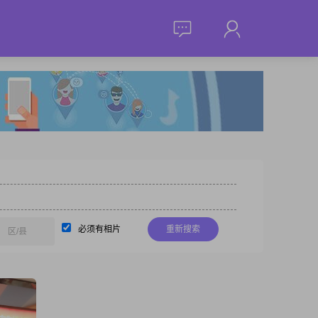
必须有相片
重新搜索
区/县