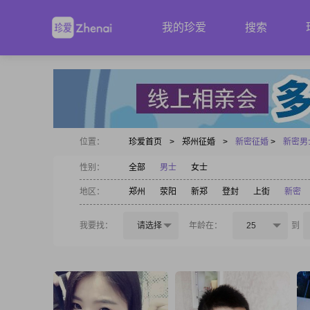
我的珍爱
搜索
位置：
珍爱首页
>
郑州征婚
>
新密征婚
>
新密男
性别：
全部
男士
女士
地区：
郑州
荥阳
新郑
登封
上街
新密
我要找：
请选择
年龄在：
25
到