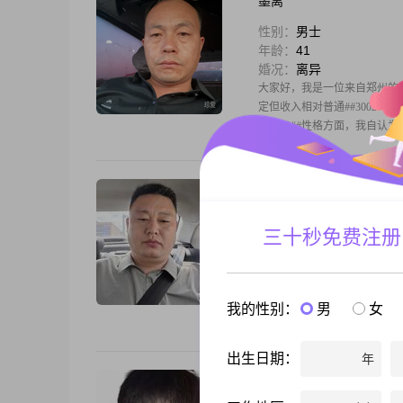
墨离
性别：
男士
年龄：
41
婚况：
离异
大家好，我是一位来自郑州的男士，
定但收入相对普通##3002
##3002##性格方面，我自认
嗨嗨
性别：
男士
三十秒免费注册
年龄：
41
婚况：
离异
积极向上，开心快乐！活在当
我的性别：
男
女
出生日期：
年
多岁的萨