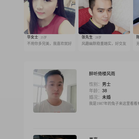
华女士
张先生
25岁
28岁
不用你多完美，我喜欢就好
风趣幽默稳重踏实，好交友
醉听倚楼风雨
性别：
男士
年龄：
38
婚况：
未婚
我是1987年的兔子来这里看