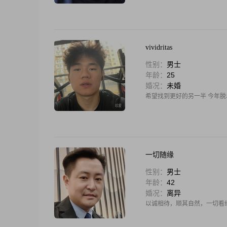
vividritas
性别：
男士
年龄：
25
婚况：
未婚
希望找到更好的另一半 今年脱单#
一切随缘
性别：
男士
年龄：
42
婚况：
离异
以诚相待，顺其自然，一切看