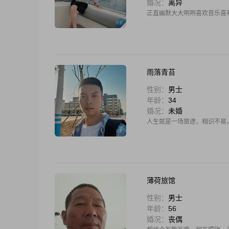
婚况：
离异
正直幽默大大咧咧喜欢音乐喜
雨落青苔
性别：
男士
年龄：
34
婚况：
未婚
人生就是一场旅途，相识不易
薄荷旅馆
性别：
男士
年龄：
56
婚况：
丧偶