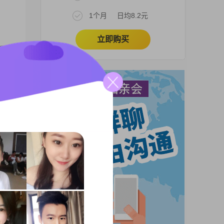
1个月
日均8.2元
立即购买
作稳