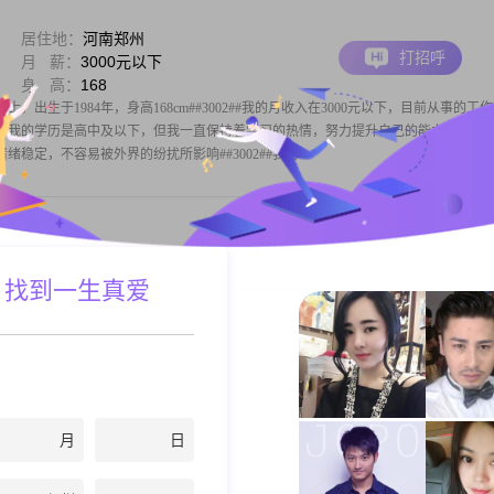
居住地：
河南郑州
打招呼
月 薪：
3000元以下
身 高：
168
出生于1984年，身高168cm##3002##我的月收入在3000元以下，目前从事的工
##虽然我的学历是高中及以下，但我一直保持着学习的热情，努力提升自己的能力和素养
为情绪稳定，不容易被外界的纷扰所影响##3002##我对
居住地：
河南郑州
 找到一生真爱
打招呼
月 薪：
20001-50000元
身 高：
180
下！美好生活你我共在
月
日