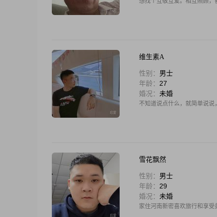
想找个互敬互爱。相互照顾，
维生素A
性别：
男士
年龄：
27
婚况：
未婚
不知道说点什么，就简单说说
雪花飘然
性别：
男士
年龄：
29
婚况：
未婚
家住河南新密喜欢旅行和享受