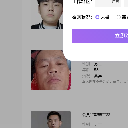
工作地区：
广东
性别：
男士
年龄：
20
婚况：
未婚
婚姻状况：
未婚
离
大家好，我是一位来自郑州的男士，
大专学历##3002##我性格
方式与人交流，这让我的朋友们都
立即
不忘初心
性别：
男士
年龄：
53
婚况：
离异
本人现在不是会员，童年，天
会员1782997722
性别：
男士