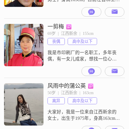
作。我的月收入超过50000元，能够
提供稳定的生活基础。虽然我的学
历是高中及以下，但我一直通过实
际工作经验来不断提升自己。性格
一剪梅
方面，我自认为是一个稳重可靠的
69岁  |  江西新余  |  155cm
人。在生活中，我总是以成熟稳重
丧偶
高中及以下
的态度来面对各种情况，能够冷静
处理问题。同时，我也非常乐观积
我是市印刷厂的一名职工，多年丧
极，无
偶，有一女儿成家，想找一位心地
善良，活泼顾家的男士。我不是会
员，看不到对方的信息，请谅解。
风雨中的蒲公英
50岁  |  江西新余  |  163cm
离异
高中及以下
大家好，我是一位来自江西新余的
女士，出生于1975年，身高163cm。
目前在新余有一份稳定的工作，月