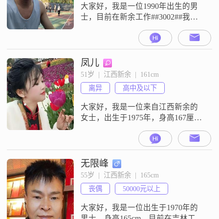
大家好，我是一位1990年出生的男
士，目前在新余工作##3002##我的
身高是166cm，月收入在5001到8000
元之间，学历是大专##3002##我对
生活的态度是活在当下，尽量享受
每一个瞬间，不太喜欢过多地担忧
凤儿
未来或者后悔过去##3002##性格方
51岁  |  江西新余  |  161cm
面，我自认为真诚可靠，与人相处
离异
高中及以下
时总是尽量做到诚实守信##3002##
大家好，我是一位来自江西新余的
女士，出生于1975年，身高167厘米
##3002##我性格温柔体贴，真诚可
靠，随和易相处，总是希望能给身
边的人带来温暖和关怀##3002##在
生活和工作上，我有着稳定的收入
无限峰
来源，每月收入在3001到5000元之
55岁  |  江西新余  |  165cm
间##3002##虽然我的学历是高中及
丧偶
50000元以上
以下，但我一直保持着学习的热
情，努力提升
大家好，我是一位出生于1970年的
男士，身高165cm，目前在吉林工