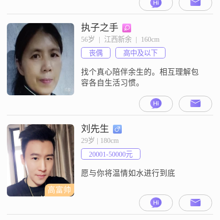
收入在5001到8000元之间。虽然我
的学历是高中及以下，但我一直保
持着积极向上的生活态度。我性格
执子之手
开朗，总是爱笑，喜欢与人交流。
56岁  |  江西新余  |  160cm
在生活中，我非常独立和自信，能
丧偶
高中及以下
够处理各种问题。我热爱生活，喜
欢养植物，这让我的生活充满了生
找个真心陪伴余生的。相互理解包
机
容各自生活习惯。
刘先生
29岁 | 180cm
20001-50000元
愿与你将温情如水进行到底
高富帅