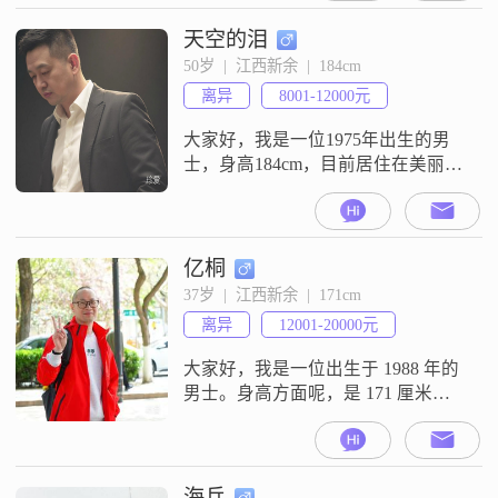
有修养，有责任，有住房，大专以
上文化。性格急躁脾气大勿扰！
天空的泪
50岁  |  江西新余  |  184cm
离异
8001-12000元
大家好，我是一位1975年出生的男
士，身高184cm，目前居住在美丽的
武汉。我的月收入在8001到12000元
之间，虽然不是特别高，但足以让
我过上稳定而舒适的生活。我拥有
大专学历，在工作中我一直保持着
亿桐
稳重可靠的态度，努力追求事业上
37岁  |  江西新余  |  171cm
的成功。性格方面，我自认为乐观
离异
12001-20000元
积极，成熟稳重，随和易相处。我
相信真诚是人与人之间最重要的桥
大家好，我是一位出生于 1988 年的
男士。身高方面呢，是 171 厘米。
我在新余工作，收入嘛，在 12001
元到 20000 元这个范围。学历是专
科。我觉得自己最大的特点就是真
诚可靠。无论是对待家人还是朋
海兵