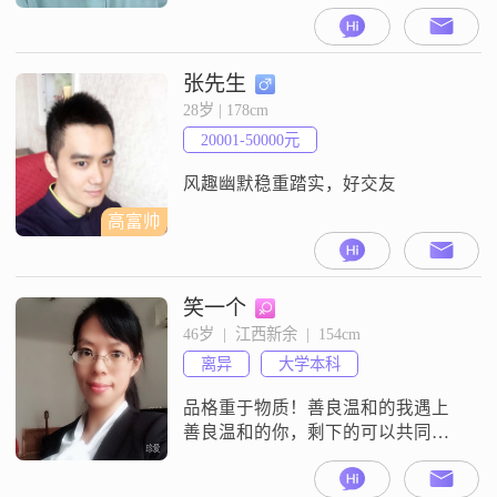
张先生
28岁 | 178cm
20001-50000元
风趣幽默稳重踏实，好交友
高富帅
笑一个
46岁  |  江西新余  |  154cm
离异
大学本科
品格重于物质！善良温和的我遇上
善良温和的你，剩下的可以共同努
力完成！本人在国企检测部门工
作。对另一半要求：健康，善良，