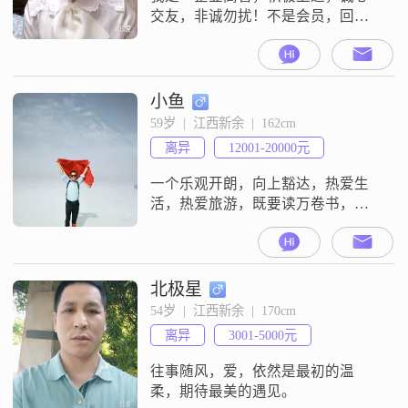
交友，非诚勿扰！不是会员，回不
了信息。
小鱼
59岁  |  江西新余  |  162cm
离异
12001-20000元
一个乐观开朗，向上豁达，热爱生
活，热爱旅游，既要读万卷书，也
要行万里路，喜欢用脚步去丈量世
界的人。
北极星
54岁  |  江西新余  |  170cm
离异
3001-5000元
往事随风，爱，依然是最初的温
柔，期待最美的遇见。