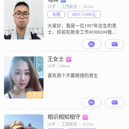
友，我都始终秉持着一颗真心，从
29岁  |  江西新余  |  162cm
不说谎骗人。而且我有着很强的责
未婚
8001-12000元
任感，不管是工作还是生活中的事
情，只要交给我，我就一
大家好，我是一位1997年出生的男
士，目前在新余工作##3002##我的
身高是159cm，虽然不算特别高，但
我相信身高并不是衡量一个人的全
部标准##3002##我在工作中表现稳
定，月收入在8001到12000元之间，
王女士
能够承担起自己的生活责任
26岁 | 168cm
##3002##我拥有大专学历，在学习
喜欢高个不戴眼镜的男生
和工作中我一直保持着认真负责的
态度##30
白富美
相识相知相守
56岁  |  江西新余  |  162cm