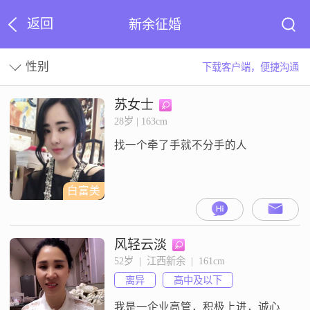
返回
新余征婚
性别
下载客户端，便捷沟通
苏女士
28岁 | 163cm
找一个牵了手就不分手的人
白富美
风轻云淡
52岁  |  江西新余  |  161cm
离异
高中及以下
我是一企业高管，积极上进，诚心