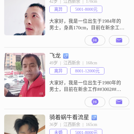
42岁  |  江西新余  |  170cm
离异
5001-8000元
大家好，我是一位出生于1984年的
男士，身高170cm，目前在新余工作
##3002##我的月收入在5001到8000
元之间，学历是高中及以下
##3002##我性格随和，容易相处，
真诚可靠，责任感强##3002##在生
飞龙
活中，我注重家庭和朋友的关系，
49岁  |  江西新余  |  168cm
愿意花时间和精力去维护这些关系
离异
8001-12000元
##3002##我认为，家庭是生活中最
重要的
大家好，我是一位出生于1980年的
男士，目前在新余工作##3002##我
的身高是168厘米，虽然不算特别
高，但我相信身高并不是最重要
的，人品和能力才是关键##3002##
我的月收入在8001到12000元之间，
骑着蜗牛看流星
能够保证基本的生活需求，并且有
36岁  |  江西新余  |  165cm
一定的经济基础##3002##我毕业于
未婚
5001-8000元