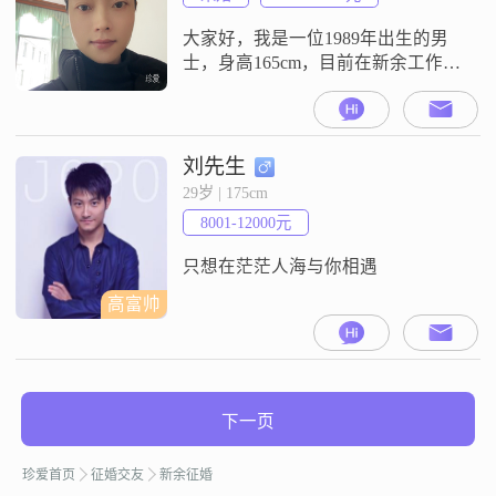
中专，学历虽然不高，但我一直在
努力提升自己
大家好，我是一位1989年出生的男
士，身高165cm，目前在新余工作，
月收入在5001到8000元之间
##3002##我的学历是中专##3002##
我性格乐观积极，对待事情总是耐
心包容，不太容易发脾气##3002##
刘先生
我非常注重健康养生，平时会注意
29岁 | 175cm
饮食和锻炼##3002##对我来说，家
8001-12000元
庭是非常重要的，我会努力平衡工
作和生
只想在茫茫人海与你相遇
高富帅
下一页
珍爱首页
征婚交友
新余征婚