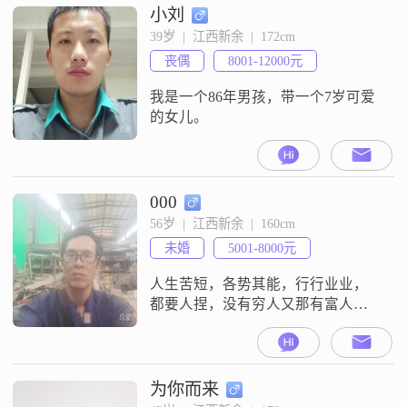
小刘
39岁  |  江西新余  |  172cm
丧偶
8001-12000元
我是一个86年男孩，带一个7岁可爱
的女儿。
000
56岁  |  江西新余  |  160cm
未婚
5001-8000元
人生苦短，各势其能，行行业业，
都要人捏，没有穷人又那有富人，
人人脑瓜一样精灵，那来比次你显
地位，所以为人自知分明
为你而来