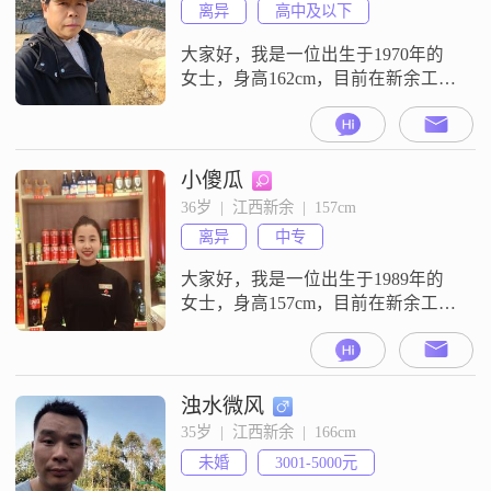
离异
高中及以下
大家好，我是一位出生于1970年的
女士，身高162cm，目前在新余工
作，月收入在3001到5000元之间
##3002##我的学历是高中及以下，
但我认为学历并不是衡量一个人的
全部标准##3002##我性格善解人
小傻瓜
意，温柔体贴，随和易相处
36岁  |  江西新余  |  157cm
##3002##我认为家庭是最重要的，
离异
中专
我愿意把家庭放在第一位，追求简
单而幸福的家庭生活#
大家好，我是一位出生于1989年的
女士，身高157cm，目前在新余工作
##3002##我的月收入在5001到8000
元之间，学历是中专##3002##我性
格温柔体贴，总是希望能给身边的
人带来温暖和关怀##3002##在与人
浊水微风
相处时，我真诚可靠，从不隐瞒自
35岁  |  江西新余  |  166cm
己的想法和感受，我认为真诚是建
未婚
3001-5000元
立良好关系的基础##3002##我也是