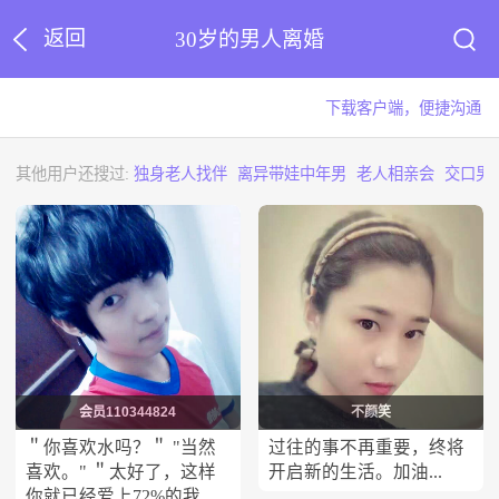
返回
30岁的男人离婚
下载客户端，便捷沟通
其他用户还搜过:
独身老人找伴
离异带娃中年男
老人相亲会
交口男
会员110344824
不颜笑
＂你喜欢水吗？＂ "当然
过往的事不再重要，终将
喜欢。" ＂太好了，这样
开启新的生活。加油...
你就已经爱上72%的我