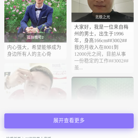
北极之光
大家好，我是一位来自梅
州的男士，出生于1996
孤独根号2
年，身高166cm##3002##
内心强大，希望能够成为
我的月收入在8001到
身边所有人的主心骨
12000元之间，目前从事
一份稳定的工作##3002##
虽...
展开查看更多
等待侑緣伱
我想找一个陪我白头到老
小草帽
的 你顾家 我挣钱 维持我