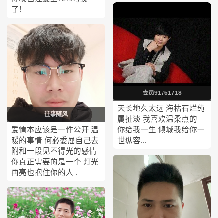
了！
会员91761718
天长地久太远 海枯石烂纯
往事随风
属扯淡 我喜欢温柔点的
爱情本应该是一件公开 温
你给我一生 倾城我给你一
暖的事情 何必委屈自己去
世纵容...
附和一段见不得光的感情
你真正需要的是一个 灯光
再亮也抱住你的人 .