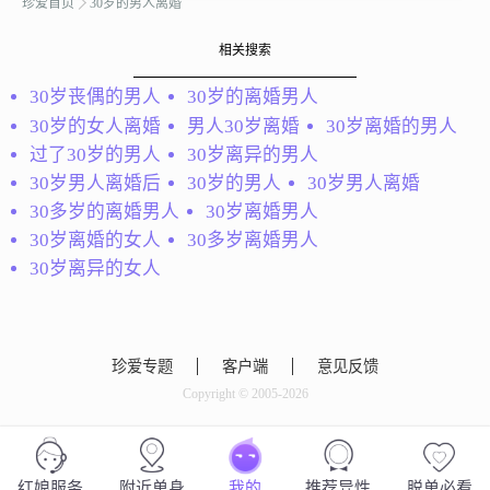
珍爱首页
30岁的男人离婚
们幸福的小家就行
性格开朗，想找一个相互
理解包容的，能够懂得对
相关搜索
方的难，多站在对方角度
考虑...
30岁丧偶的男人
30岁的离婚男人
30岁的女人离婚
男人30岁离婚
30岁离婚的男人
过了30岁的男人
30岁离异的男人
30岁男人离婚后
30岁的男人
30岁男人离婚
30多岁的离婚男人
30岁离婚男人
30岁离婚的女人
30多岁离婚男人
不喜折腾
30岁离异的女人
我是一个比较安稳的人，
只想找一个执子之手与子
lucky
偕老的，我认为婚姻是神
圣的，如果决定在一起那
想找一个陪我一直走下去
珍爱专题
客户端
意见反馈
就一生一世
的人，互相信任，互相理
Copyright © 2005-2026
解...
红娘服务
附近单身
我的
推荐异性
脱单必看