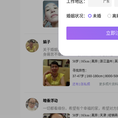
工作地区：
广东
50岁 | 157cm | 离异 | 广西钦州 |
寻找异性：
婚姻状况：
未婚
离
38-52岁 | 3000元以上
还有2张私照
更多照片资料
立即
娟子
关于婚姻，众所周知的一句话当属“婚姻是爱
身痛苦不堪。正如一句笑谈：假如你想折磨一个
50岁 | 165cm | 离异 | 浙江温州 
寻找异性：
37-47岁 | 160-180cm | 8000-5
还有1张私照
更多照片资料
暗香浮动
一切都看缘份，希望有个幸福的家，希望对方
50岁 | 163cm | 离异 | 天津 | 经销商