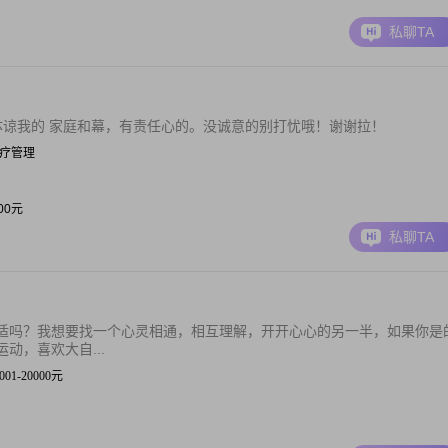
私聊TA
体谅我的 家庭和幕，有责任心的。没诚意的别打忧哦！谢谢拉！
| 医疗管理
000元
私聊TA
适吗？我想要找一个心灵相通，相互理解，开开心心的另一半，如果你是
动，喜欢大自...
2001-20000元