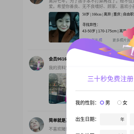
离异七年，为了孩子本不打算再找了。经不住
爱。希望你善良、无不良嗜好、顾家、喜欢小
50岁 | 160cm | 离异 | 重庆 | 自由
寻找异性：
43-50岁 | 170-175cm | 离异
还有3张私照
更多照片资料
会员96160141
我的资料完全真实，性格直爽，善解人意好相
50岁 | 160cm | 离异 | 四川成都
三十秒免费注册
寻找异性：
40-48岁 | 170cm以上 | 离异
还有2张私照
更多照片资料
我的性别：
男
女
出生日期：
年
简单就是真
不喜欢赌博的人，当然，我也不会去赌博，如