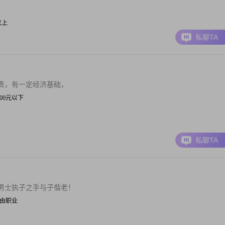
元以上
私聊TA
责，有一定经济基础，
 3000元以下
私聊TA
男士执子之手与子偕老！
| 自由职业