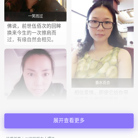
一笑而过
佛说，前世伍佰次的回眸
换来今生的一次擦肩而
过，有缘自然会相见。
香水百合
相信爱情，即使它给你带
过悲哀也要相信爱情。有
时候爱情不是因为看到了
碎心石
才相信，而是因为相信才
抱歉我不是会员回不了你
看得到。善良、温柔、通
展开查看更多
的短信，只想找个有缘
情达礼、对感情执着的我
人。
希望你是一位真诚专一、