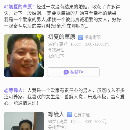
@初夏的草原：
经过一次没有结果的婚姻，收获了许多得
失，对下一段婚姻,一定要以幸福的开始直至幸福的结果。
我是一个爱家的男人,想找一个彼此真诚相爱的女人，好好
一起奋斗以后的美好时光!亲,你在哪呢?(...
初夏的草原
湖南衡阳
56岁 | 离异 | 168cm | 8001-12000元
寻找异性：
42岁以下
私聊TA
@等缘人：
人我是一个爱家有责任心的男人，虽然收入不多
还可养家。我喜欢的女生是；善解人意，乐观积极，富有爱
心，能通情达理！
等缘人
江苏南通
58岁 | 离异 | 172cm | 3001-5000元
寻找异性：