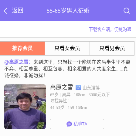
返回
55-65岁男人征婚
下载客户端，便捷沟通
推荐会员
只看女会员
只看男会员
@高原之雪：
来到这里，只想找一个能够在这后半生里不离
不弃、相互尊重、相互包容、相亲相爱的人共度余生......真
诚征婚，非诚勿扰！
高原之雪
山东淄博
65岁 | 离异 | 168cm | 3000元以下
寻找异性：
44-53岁 | 159-168cm
私聊TA