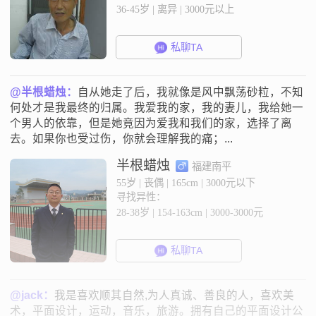
36-45岁 | 离异 | 3000元以上
私聊TA
@半根蜡烛：
自从她走了后，我就像是风中飘荡砂粒，不知
何处才是我最终的归属。我爱我的家，我的妻儿，我给她一
个男人的依靠，但是她竟因为爱我和我们的家，选择了离
去。如果你也受过伤，你就会理解我的痛；...
半根蜡烛
福建南平
55岁 | 丧偶 | 165cm | 3000元以下
寻找异性：
28-38岁 | 154-163cm | 3000-3000元
私聊TA
@jack：
我是喜欢顺其自然,为人真诚、善良的人，喜欢美
术，平面设计，运动，音乐，旅游。拥有自己的平面设计公