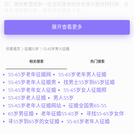
司，真的希望找到一位志同道合的好女孩与我共同打拼，分
享生活的苦与乐，携手共创美好人生...
jack
辽宁大连
展开查看更多
55岁 | 未婚 | 173cm | 5001-8000元
寻找异性：
24-35岁 | 156-170cm | 未婚
珍爱首页
征婚55岁
55-65岁男人征婚
私聊TA
相关搜索
热门搜索
55-65岁老年征婚网
55-65岁老年男人征婚
@金牛随缘：
我是一个在 太仓港区工作的人，老家住在连
55-65岁老年人征婚男
找男士55岁到65岁征婚
云港，今年43周岁，老家有三套住房，拟卖掉一套在港区购
55-65岁老年女人征婚
55-65岁女人征婚照
房，想要认识一堆喜欢旅游和运动的朋友，向往遇见一个愿
意随男方居住，热爱生活，善解人意的...
55-65岁老人征婚
男人55岁
55-65岁老年人征婚网站
征婚全国男65-55
金牛随缘
江苏苏州
65岁男征婚
老年征婚55-65岁
寻找55-65岁女伴
56岁 | 离异 | 176cm | 5001-8000元
寻55岁到65岁的女征婚
55-65岁老年人征婚
寻找异性：
35-42岁 | 158cm以上 | 离异