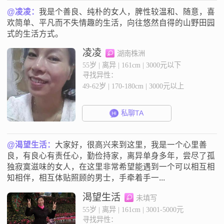
@凌凌：
我是个善良、纯朴的女人，脾性较温和、随意，喜
欢简单、平凡而不失情趣的生活，向往悠然自得的山野田园
式的生活方式。
凌凌
湖南株洲
55岁 | 离异 | 161cm | 3000元以下
寻找异性：
49-62岁 | 170-180cm | 3000元以上
私聊TA
@渴望生活：
大家好，很高兴来到这里，我是一个心里善
良，有良心有责任心，勤俭持家，离异单身多年，尝尽了孤
独寂寞滋味的女人，在这里非常希望能遇到一个可以相互相
知相伴，相互体贴照顾的男士，手牵着手一...
渴望生活
未填写
55岁 | 离异 | 161cm | 3001-5000元
寻找异性：