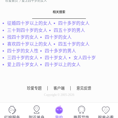
珍爱首页
爱上四十岁的女人
相关搜索
征婚四十岁以上的女人
四十多岁的女人
三十到四十岁的女人
四五十岁的男人
找四十岁的女人
四十岁的女人
橘子小米
喜欢四十岁以上的女人
四五十岁的女人
希望对方在我最需要他的
断舍离
四十岁的女人性
四十多岁的男人
时候,都能出现在我身边,
三四十岁的女人
四十岁女人
女人四十岁
爱的真挚 笑的明媚Do
陪着我.是积极向上,有社
what you are doing
爱上四十岁女人
四十岁以上的女人
会和家庭责任感,军舰一样
的男人....
珍爱专题
客户端
意见反馈
Copyright © 2005-2026
红娘服务
附近单身
我的
推荐异性
脱单必看