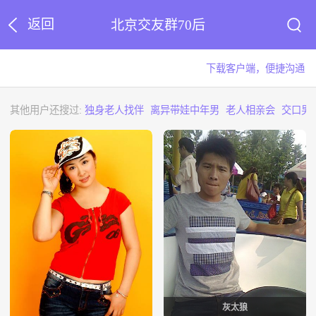
返回
北京交友群70后
下载客户端，便捷沟通
其他用户还搜过:
独身老人找伴
离异带娃中年男
老人相亲会
交口男
灰太狼