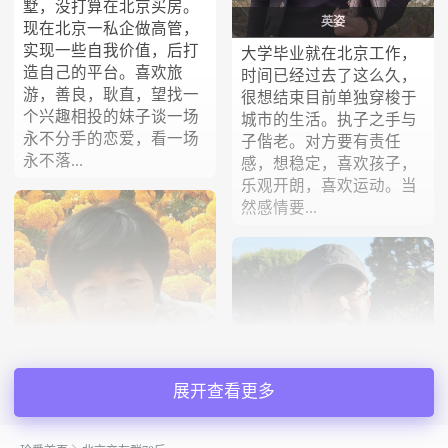
墅，没打算在北京买房。
英姿
现在北京一私企做高管，
实现一些自我价值，后打
大学毕业就在北京工作，
造自己的平台。喜欢旅
时间已经过去了这么久，
游，善良，耿直，望找一
很想结束目前单独穿梭于
个兴趣相投的妹子谈一场
城市的生活。执子之手与
永不分手的恋爱，看一场
子偕老。对方要有责任
永不落...
感，想稳定，喜欢孩子，
乐观开朗，喜欢运动。当
然感情要...
辐射
乐怡
展开查看更多
一个普普通通的我，憧憬
我从小是在部队大院幸福
简单快乐的生活，希望能
长大！我和孩子住一套
找到对的你，执子之手，