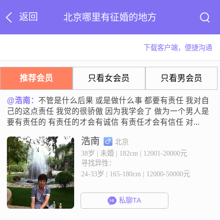
返回
北京哪里有征婚的地方
下载客户端，便捷沟通
推荐会员
只看女会员
只看男会员
@浩南：
不管是什么后果 或是做什么事 都要有责任 我对自
己的这点责任 我觉的很骄傲 因为我学会了 做为一个男人是
要有责任的 有责任的才会有诚信 有责任才会有信任 对...
浩南
北京
38岁 | 未婚 | 182cm | 12001-20000元
寻找异性：
24-33岁 | 165-180cm | 12000-50000元
私聊TA