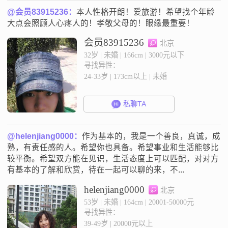
@会员83915236：
本人性格开朗！爱旅游！希望找个年龄
大点会照顾人心疼人的！孝敬父母的！眼缘最重要！
会员83915236
北京
32岁 | 未婚 | 166cm | 3000元以下
寻找异性：
24-33岁 | 173cm以上 | 未婚
私聊TA
@helenjiang0000：
作为基本的，我是一个善良，真诚，成
熟，有责任感的人。希望你也具备。希望事业和生活能够比
较平衡。希望双方能在见识，生活态度上可以匹配，对对方
有基本的了解和欣赏，待在一起可以聊的来，不...
helenjiang0000
北京
53岁 | 未婚 | 164cm | 20001-50000元
寻找异性：
39-49岁 | 20000元以上