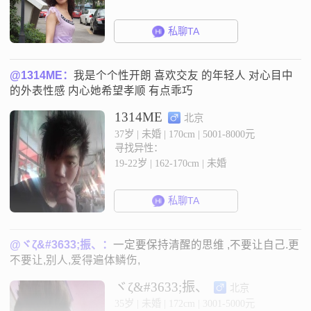
私聊TA
@1314ME：
我是个个性开朗 喜欢交友 的年轻人 对心目中
的外表性感 内心她希望孝顺 有点乖巧
1314ME
北京
37岁 | 未婚 | 170cm | 5001-8000元
寻找异性：
19-22岁 | 162-170cm | 未婚
私聊TA
@ヾζ&#3633;振、：
一定要保持清醒的思维 ,不要让自己.更
不要让,别人,爱得遍体鳞伤,
ヾζ&#3633;振、
北京
35岁 | 未婚 | 172cm | 3001-5000元