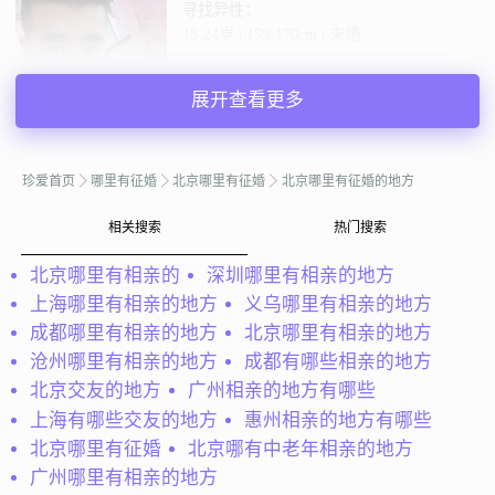
寻找异性：
18-24岁 | 159-170cm | 未婚
私聊TA
展开查看更多
@花裤衩≡Elegant：
我不是天桥上算命的，唠不出那么多你
珍爱首页
哪里有征婚
北京哪里有征婚
北京哪里有征婚的地方
爱听的磕。谁的执念、终成痴念、
花裤衩≡Elegant
相关搜索
热门搜索
北京
33岁 | 未婚 | 173cm | 3000元以下
北京哪里有相亲的
深圳哪里有相亲的地方
寻找异性：
上海哪里有相亲的地方
义乌哪里有相亲的地方
18-23岁 | 未婚
成都哪里有相亲的地方
北京哪里有相亲的地方
沧州哪里有相亲的地方
成都有哪些相亲的地方
私聊TA
北京交友的地方
广州相亲的地方有哪些
上海有哪些交友的地方
惠州相亲的地方有哪些
@会员89353836：
我是一个比较内向、慢热、善于帮助别
北京哪里有征婚
北京哪有中老年相亲的地方
人，以前由于工作太忙的原因没考虑自己的问题，随着年龄
广州哪里有相亲的地方
的增长，周围朋友陆陆续续的结婚，家里的催婚，才开始想