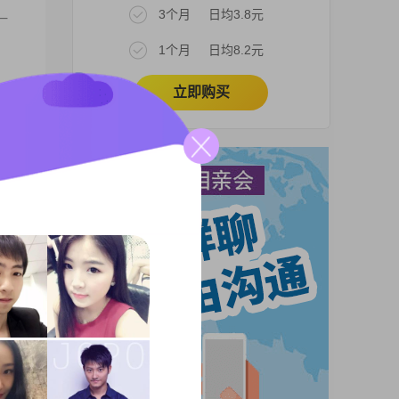
3个月
日均3.8元
一
1个月
日均8.2元
立即购买
希