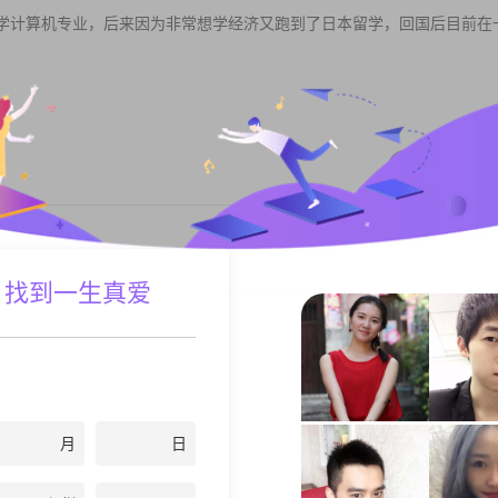
学计算机专业，后来因为非常想学经济又跑到了日本留学，回国后目前在
私聊TA
友,在朋友的心目中是一个非常坦承,实在的人吧,在处理事情上也很稳重,
 找到一生真爱
工人
私聊TA
月
日