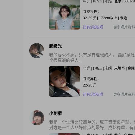
47岁 | 167cm | 未婚 | 北京 | 3001-
寻找异性：
32-39岁 | 172cm以上 | 未婚
还有3张私照
更多照片资料
超级光
我的要求不高，只有是有理想的人。 最好是处
个很真诚的好人。
44岁 | 170cm | 未婚 | 未填写 | 
寻找异性：
22-28岁
还有1张私照
更多照片资料
小刺猬
我是一个生活比较简单的，属于贤妻良母型，
对方是一个人品好胖点的最好，成熟稳重，有责