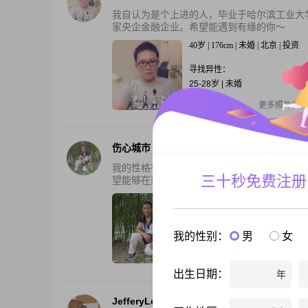
我自认为是个上进的人，毕业于哈尔滨工业大
家央企金融企业。希望能遇到有缘的你～
40岁 | 176cm | 未婚 | 北京 | 投资
寻找异性：
25-28岁 | 未婚
还有2张私照
更多照片资料
伤心城市
我的性格有点内向偏在向,善于结交各界人士朋
三十秒免费注册
望能够在这里找到一个能够相依相伴的另一半,
45岁 | 169cm | 未婚 | 北京 | 操作
寻找异性：
我的性别：
男
女
24-30岁 | 150-165cm
还有2张私照
更多照片资料
出生日期：
年
JefferyLee