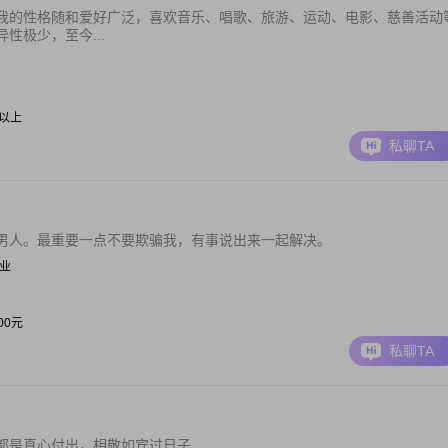
我的性格随和爱好广泛，喜欢音乐、唱歌、旅游、运动、电影、慈善活动
性极少，至今...
0元以上
私聊TA
男人。最重要一点不要欺骗我，有事说出来一起解决。
职业
000元
私聊TA
都是真心付出，相敬如宾过日子