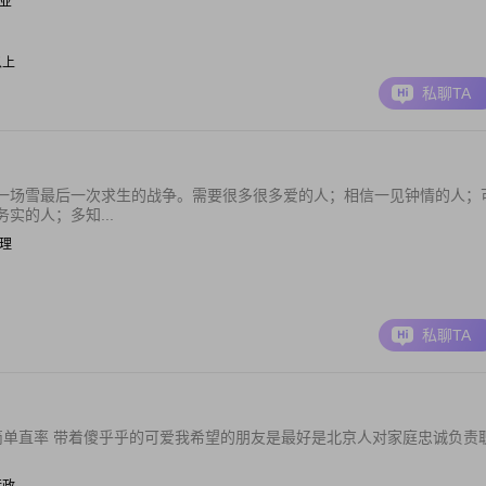
职业
以上
私聊TA
一场雪最后一次求生的战争。需要很多很多爱的人；相信一见钟情的人；
实的人；多知...
经理
私聊TA
简单直率 带着傻乎乎的可爱我希望的朋友是最好是北京人对家庭忠诚负责