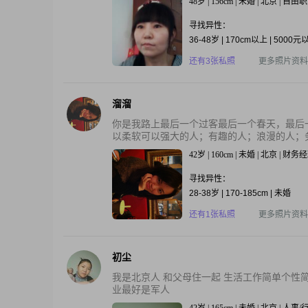
48岁 | 156cm | 未婚 | 北京 | 自由
寻找异性：
36-48岁 | 170cm以上 | 5000元
还有3张私照
更多照片资料
溜溜
你是我路上最后一个过客最后一个春天，最后
以柔软可以强大的人；有趣的人；浪漫的人；务
42岁 | 160cm | 未婚 | 北京 | 财务
寻找异性：
28-38岁 | 170-185cm | 未婚
还有1张私照
更多照片资料
初尘
我是北京人 和父母住一起 生活工作简单个性
业最好是军人