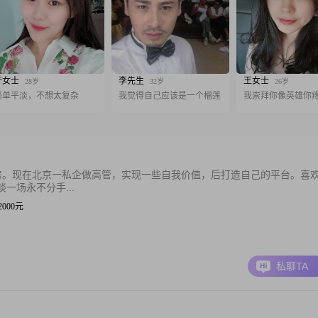
于女士
李先生
王女士
28岁
32岁
26岁
简单平淡，不想太复杂
我觉得自己应该是一个榴莲
我崇拜你像英雄你
房。现在北京一私企做高管，实现一些自我价值，后打造自己的平台。喜
一场永不分手...
12000元
私聊TA