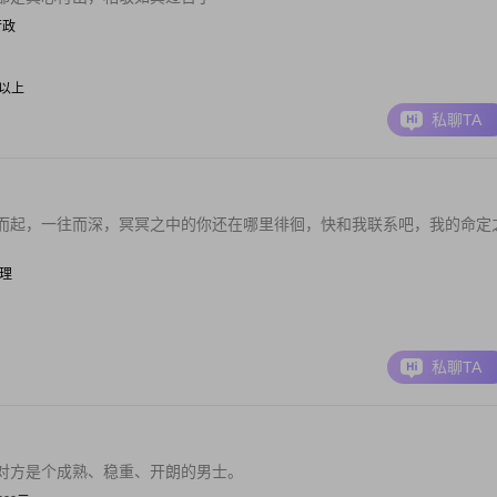
/行政
0元以上
私聊TA
而起，一往而深，冥冥之中的你还在哪里徘徊，快和我联系吧，我的命定
经理
私聊TA
对方是个成熟、稳重、开朗的男士。