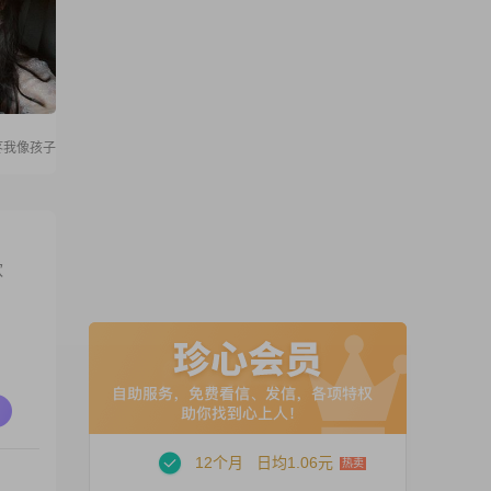
疼我像孩子
欢
12个月
日均1.06元