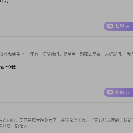
5000元
私聊TA
女座和金牛座。 还有一切随缘吧。简单点。别那么复杂。人好就行。 我
金融/银行/保险
私聊TA
有点内向，现已是属大龄剩女了，在这希望能找一个真心想成家的，我希
任感，能吃苦...