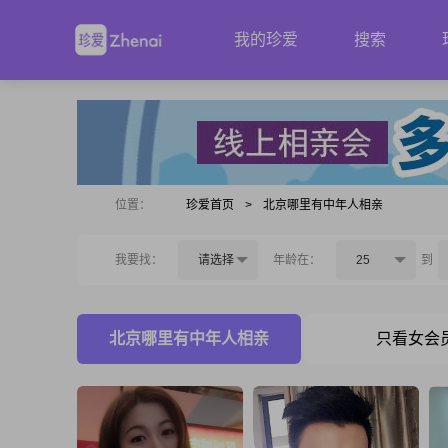
我的珍爱
搜索
位置：
珍爱首页
>
北京哪里有中年人相亲
我要找：
请选择
年龄在：
25
到
北京哪里有中年人相亲
只看女会