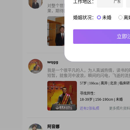
工作地区：
广东
对整个世界来说，你是一个人，而对一个人来
果，期待把我们的小窝布置得浪漫温馨，一回到
婚姻状况：
未婚
离
52岁 | 178cm | 未婚 | 北京 | IT
寻找异性：
20-29岁 | 165-180cm | 未婚
立即
还有3张私照
更多照片资料
wqgg
我是一个很平凡的人，为人真诚热情，读书的
短暂，就像河中波浪，瞬间的闪电，飞逝的流星
57岁 | 166cm | 离异 | 北京 | 临床
寻找异性：
18-39岁 | 156-190cm | 未婚
还有2张私照
更多照片资料
阿音娜