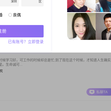
深圳
区
说，你就是整个世界。我会在这里等着你的到来，期待我们的爱情开花结
家就有幸福的感...
婚
丧偶
技术经理
注册
私聊TA
已有账号？立即登录
时候学习好，可工作的时候却总是忙;到了现在这个时候，才知道人生确实
。生命诚可...
研究
私聊TA