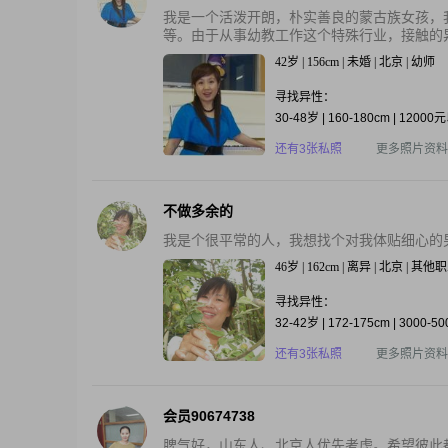
我是一个活泼开朗，朴实善良的蒙古族女孩，
等。由于从事幼教工作这个特殊行业，接触的异
42岁 | 156cm | 未婚 | 北京 | 幼师
寻找异性：
30-48岁 | 160-180cm | 1200
还有3张私照
更多照片资料
不做多余的
我是个很平常的人，我想找个对我体贴细心的
46岁 | 162cm | 离异 | 北京 | 其他
寻找异性：
32-42岁 | 172-175cm | 3000-5
还有3张私照
更多照片资料
会员90674738
脾气好，山东人、北京人优先考虑。希望彼此