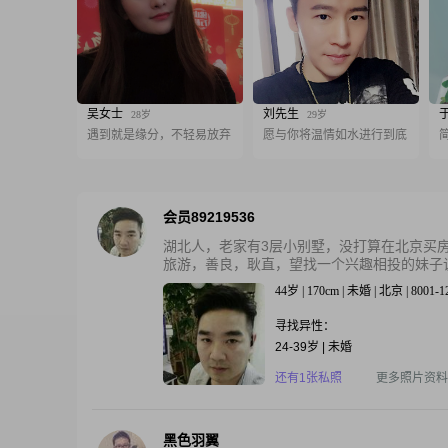
吴女士
刘先生
28岁
29岁
遇到就是缘分，不轻易放弃
愿与你将温情如水进行到底
会员89219536
湖北人，老家有3层小别墅，没打算在北京买
旅游，善良，耿直，望找一个兴趣相投的妹子谈
44岁 | 170cm | 未婚 | 北京 | 8001-
寻找异性：
24-39岁 | 未婚
还有1张私照
更多照片资料
黑色羽翼