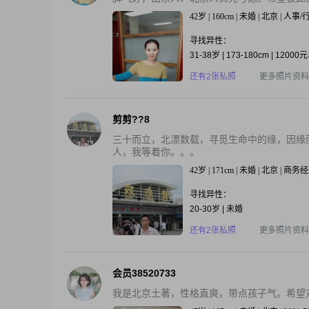
42岁 | 160cm | 未婚 | 北京 | 人事
寻找异性：
31-38岁 | 173-180cm | 1200
还有2张私照
更多照片资料
剪剪??8
三十而立，北漂数载，寻觅生命中的缘，因缘
人，我等着你。。。
42岁 | 171cm | 未婚 | 北京 | 商务
寻找异性：
20-30岁 | 未婚
还有2张私照
更多照片资料
会员38520733
我是北京土著，性格直爽，带点孩子气。希望