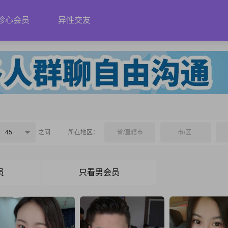
珍心会员
异性交友
45
之间
所在地区：
省/直辖市
市/区
员
只看男会员