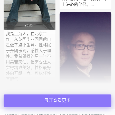
上进心的伴侣。...
sEvEn
我是上海人，在北京工
作，从英国毕业回国后自
己做了点小生意。性格属
于开朗乐观，感性大于理
性。我希望找的另一半不
用美若天仙，但需要让人
觉得精致美好。性格最好
外向开朗一点。可以任性
有脾气...
朱文勇
展开查看更多
04年来北京上学，毕业就
留在这了，也经历过几段