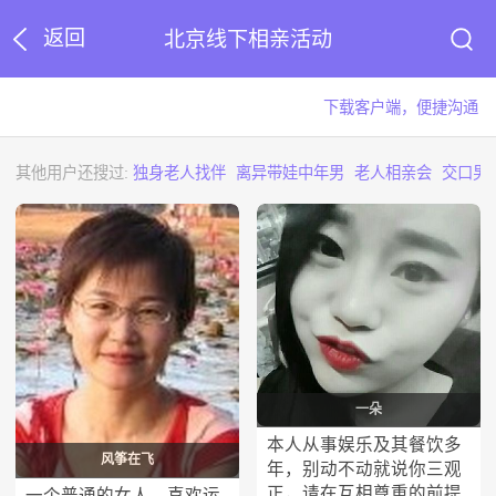
返回
北京线下相亲活动
下载客户端，便捷沟通
其他用户还搜过:
独身老人找伴
离异带娃中年男
老人相亲会
交口男
一朵
本人从事娱乐及其餐饮多
风筝在飞
年，别动不动就说你三观
正，请在互相尊重的前提
一个普通的女人，喜欢运