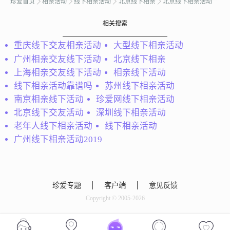
珍爱首页
相亲活动
线下相亲活动
北京线下相亲
北京线下相亲活动
恋情，我朋友很多，本人
为人也很热情，现在希望
相关搜索
找到一个能陪着我走过一
冰雪奇缘
辈子的人，希望对方性格
重庆线下交友相亲活动
大型线下相亲活动
开朗，孝顺父母~~...
北京女孩，性格直爽，有
广州相亲交友线下活动
北京线下相亲
点认生，但不内向。家庭
上海相亲交友线下活动
相亲线下活动
幸福，父母善良。上学家
线下相亲活动靠谱吗
苏州线下相亲活动
教严，上班很忙，现在想
南京相亲线下活动
珍爱网线下相亲活动
找个靠谱的，有担当，幽
默的男盆友一辈子吃喝玩
北京线下交友活动
深圳线下相亲活动
乐，一起做有意义，有意
老年人线下相亲活动
线下相亲活动
思的事。另一半：概括
广州线下相亲活动2019
KEVIN
点：始...
你好。我是韩国人。所以
我的中文不太好。来北京
快四年了会有一点点大男
珍爱专题
客户端
意见反馈
子主义。哈哈我很喜欢看
Copyright © 2005-2026
大海。希望能找到伴侣一
起去看大海和日出...