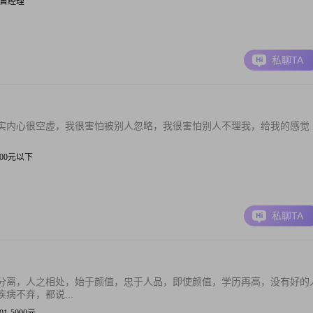
| 销售经理
私聊TA
实内心很空虚，我很害怕被别人忽略，我很害怕别人不理我，给我的感觉
 3000元以下
私聊TA
分离，人之相处，始于颜值，忠于人品，即使颜值，学历再高，没有好的
病不弃，都说...