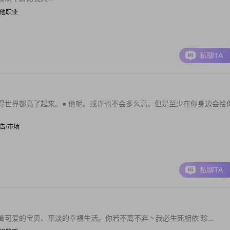
| 其他职业
私聊TA
得世界都亮了起来。● 他呢。或许也不会多么高。但是至少在你身边会给
 广告/市场
私聊TA
可爱的宝贝、平淡的幸福生活。你若不离不弃丶我必生死相依 珍...