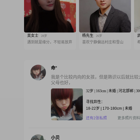
吴女士
杨先生
28岁
26岁
遇到就是缘分，不轻易放弃
喜欢宁静偏远村庄和雪山
命°
我是个比较内向的女孩，但是熟识以后就比较
父母也好，
32岁 | 163cm | 未婚 | 河北邯郸 |
寻找异性：
18-22岁 | 170-180cm | 未婚
还有2张私照
更多照片资料
小贝