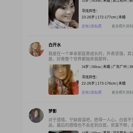
33岁 | 165cm | 未婚 | 浙江杭州 
寻找异性：
23-26岁 | 172-177cm | 未婚
还有2张私照
更多照片资料
白开水
我是在一个单亲家庭里成长的，外表坚强，其
是，好像整个世界都抛弃我那样，
34岁 | 160cm | 未婚 | 广东广州 |
寻找异性：
22-26岁 | 173-176cm | 未婚
还有2张私照
更多照片资料
梦影
对于感情，宁缺毋滥吧，愿得一人心，白首不
品，最后的感情也不会走到白首，贫富不移，疾