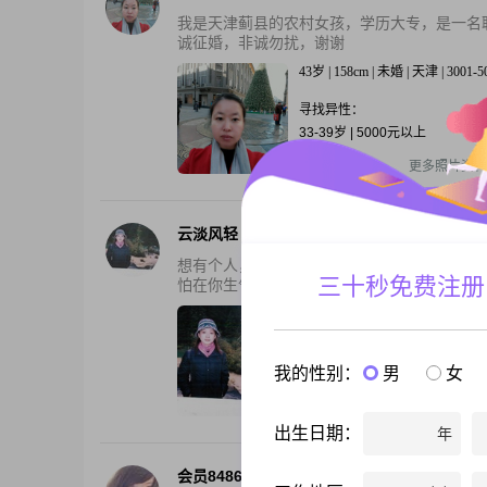
我是天津蓟县的农村女孩，学历大专，是一名
诚征婚，非诚勿扰，谢谢
43岁 | 158cm | 未婚 | 天津 | 3001-
寻找异性：
33-39岁 | 5000元以上
还有2张私照
更多照片资料
云淡风轻
想有个人，能经常对我微笑；想有个人，能带我随
三十秒免费注册
怕在你生气的时候只希望能简单快乐的携手到老，
54岁 | 155cm | 离异 | 四川成都 
寻找异性：
我的性别：
男
女
40-50岁 | 168-174cm | 5000-1
还有2张私照
更多照片资料
出生日期：
年
会员84865636