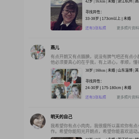
42岁 | 163cm | 未婚 | 浙江杭州 
寻找异性：
33-38岁 | 173cm以上 | 未婚
还有3张私照
更多照片资料
燕儿
有点开朗又有点腼腆，说没有脾气吧还有点小
他必须要真心的在乎我，有上进心，孝顺，懂
38岁 | 160cm | 未婚 | 山东淄博 
寻找异性：
24-30岁 | 175-180cm | 未婚
还有3张私照
更多照片资料
明天的自己
我希望你有点小肉肉，我很瘦所以喜欢你有点
作。希望你能阳光开朗点，希望你能喜欢运动。