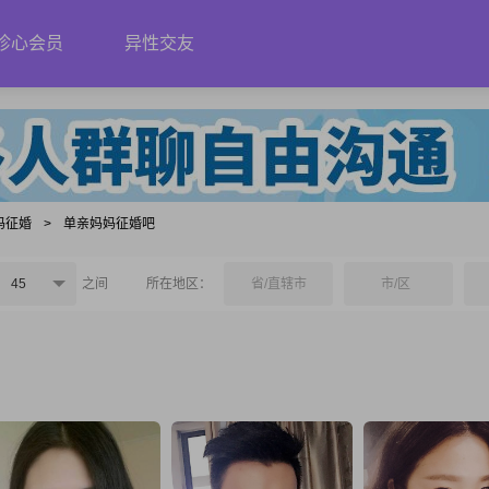
珍心会员
异性交友
妈征婚
>
单亲妈妈征婚吧
45
之间
所在地区：
省/直辖市
市/区