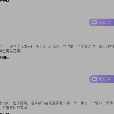
| 高级管理
私聊TA
脾气。还希望我未来的他可以包容我点，希望做一个小女人啦。我心目中
得包容与宽容。
| 其他职业
私聊TA
小肉肉，但不胖哦。我希望你会是最懂我的那一个，也许一个眼神一个动
希望我们都有属...