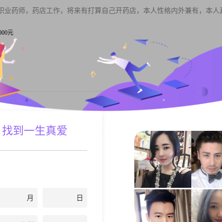
职业药师，药店工作，将来有打算自己开药店，本人性格内外兼有，本人
5000元
私聊TA
意溜达；想有个人，能陪我一起看细水长流......牵着我的手别放开，
 找到一生真爱
若...
| 销售经理
2000元
私聊TA
月
日