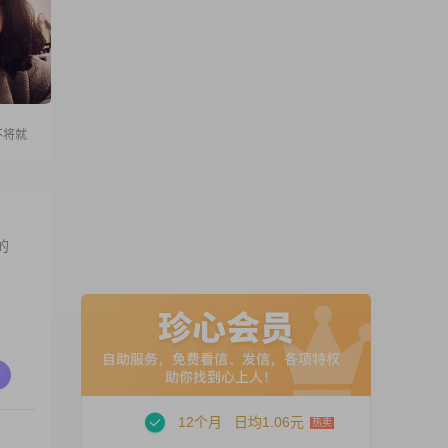
不将就
的
12个月
日均1.06元