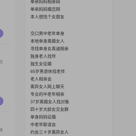
单亲妈妈相亲网
单亲妈妈婚恋网
本人想找个女朋友
交口男中老年单身
本地单身离婚女人
寻找单身女真诚相亲
独身老人找伴
的
独生女征婚
65岁男退休找老伴
老人相亲会
离异女人网上聊天
专业的中老年相亲
37岁离婚女人找对象
四十岁大龄女交友群
单身妈妈征婚
中老年联谊会
块
约会三十岁离异女人