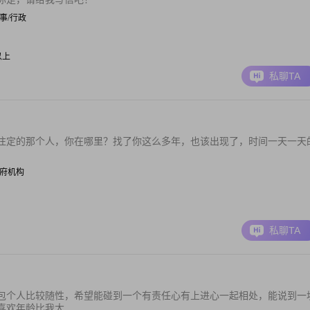
 人事/行政
元以上
私聊TA
注定的那个人，你在哪里？找了你这么多年，也该出现了，时间一天一天
| 政府机构
私聊TA
包个人比较随性，希望能碰到一个有责任心有上进心一起相处，能说到一
欢年龄比我大...