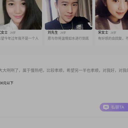
武女士
刘先生
宋女士
29岁
29岁
28岁
希望今年过年我不是一个人
愿与你将温情如水进行到底
有好感的会回复，
大大咧咧了，属于慢热吧，比较孝顺，希望另一半也孝顺，对我好，对我
 3000元以下
私聊TA