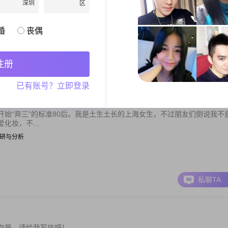
深圳
区
| 其他职业
婚
丧偶
注册
私聊TA
已有账号？立即登录
始“奔三”的标准80后。我是土生土长的上海女生，不过朋友们倒说我不
妆，不...
市场调研与分析
私聊TA
你是，请给我写信吧！