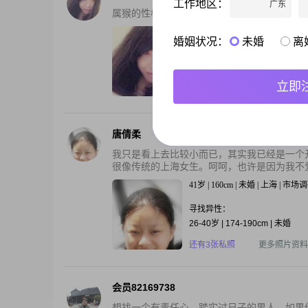
工作地区：
广东
属猴的性格 自己去看看吧
33岁 | 160cm | 未婚 | 山东潍坊 
婚姻状况：
未婚
离
寻找异性：
23-33岁 | 176-180cm | 未婚
立即
还有3张私照
更多照片资料
唐倩柔
我只是看上去比较小而已，其实我已经是一个开
很像传统的上海女生。呵呵，也许是因为我不爱化
41岁 | 160cm | 未婚 | 上海 | 
寻找异性：
26-40岁 | 174-190cm | 未婚
还有3张私照
更多照片资料
会员82169738
想找一个有责任心、踏实过日子的男人，如果