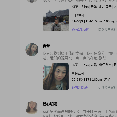
43岁 | 154cm | 未婚 | 湖北咸宁 |
寻找异性：
31-40岁 | 154-179cm | 5000
还有1张私照
更多照片资料
菁菁
我只想找到属于我的幸福，我相信缘分，命中
过，我们的距离也一点一点的在缩短吧！
36岁 | 162cm | 未婚 | 浙江台州 
寻找异性：
25-28岁 | 173-180cm | 未婚
还有2张私照
更多照片资料
我心明媚
有着结实而温热的心房，甘于啃布满尘土的面
玩到一块吃到一块，愿大家都被真诚相待我不喜