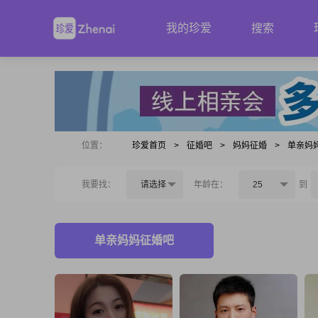
我的珍爱
搜索
位置：
珍爱首页
>
征婚吧
>
妈妈征婚
>
单亲妈
我要找：
请选择
年龄在：
25
到
单亲妈妈征婚吧