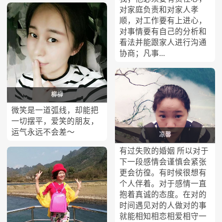
对家庭负责和对家人孝
顺，对工作要有上进心，
对事情要有自己的分析和
看法并能跟家人进行沟通
协商；凡事...
柳柳
微笑是一道弧线，却能把
一切摆平，爱笑的朋友，
运气永远不会差～
凉馨
有过失败的婚姻 所以对于
下一段感情会谨慎会紧张
更会彷徨。有时候很想有
个人伴着。对于感情一直
抱着真诚的态度。在对的
时间遇见对的人做对的事
就能相知相恋相爱相守一