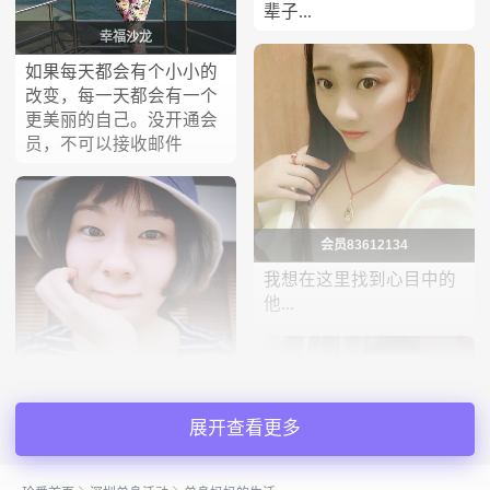
辈子...
幸福沙龙
如果每天都会有个小小的
改变，每一天都会有一个
更美丽的自己。没开通会
员，不可以接收邮件
会员83612134
我想在这里找到心目中的
他...
格子
（没有会员，付费消息看
展开查看更多
不了）湖南人，属蛇，射
手座。目前在深圳地产行
心雨2013
业做HR。在广州购房，未