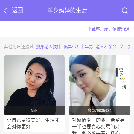
返回
单身妈妈的生活
下载客户端，便捷沟通
其他用户还搜过:
独身老人找伴
离异带娃中年男
老人相亲会
交口男
Milk
会员79035034
让自己变得美好，生活才
对感情专一的我，希望另
会对你更好
一半也要真心实意的对
我；他必须要有责任心，