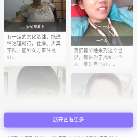
采菊东蓠下
有一定的文化基础，能通
一个人
情达理就行，住房、离异
不限，能到女方来住最
我们孤单地来到这个世
好。
界，都是为了找到一个
人，能对自己好。...
展开查看更多
会员92258034
夏希
平时很忙也不是会员，非