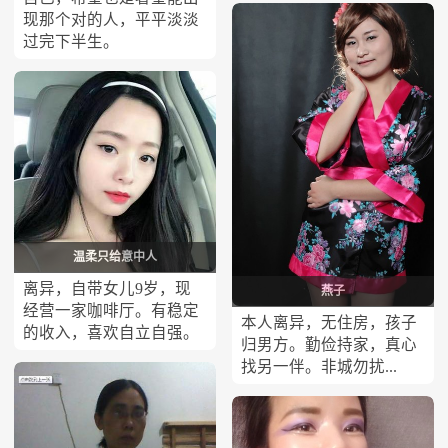
现那个对的人，平平淡淡
过完下半生。
温柔只给意中人
离异，自带女儿9岁，现
燕子
经营一家咖啡厅。有稳定
本人离异，无住房，孩子
的收入，喜欢自立自强。
归男方。勤俭持家，真心
找另一伴。非城勿扰...