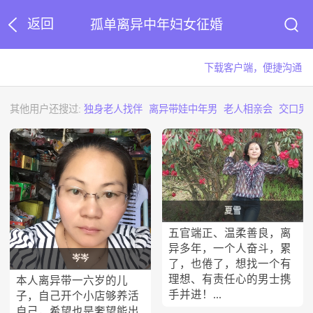
返回
孤单离异中年妇女征婚
下载客户端，便捷沟通
其他用户还搜过:
独身老人找伴
离异带娃中年男
老人相亲会
交口男
夏雪
五官端正、温柔善良，离
异多年，一个人奋斗，累
岑岑
了，也倦了，想找一个有
理想、有责任心的男士携
本人离异带一六岁的儿
手并进！...
子，自己开个小店够养活
自己，希望也是奢望能出