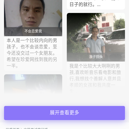
日子的就行。...
不会恋爱我
本人是一个比较内向的男
孩子，也不会谈恋爱，至
今还没交过一个女朋友。
浪子回头
希望在珍爱网找到我的另
一半。
我是个比较大大咧咧的男
孩,喜欢听音乐看电影和旅
行,我想找个善解人意并且
孝顺的女孩和我共度一
生...
ˉ绯祢吥娶〃
展开查看更多
我要找一个觉得男人都不
可靠的女孩子，我要让她