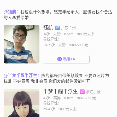
@钰航：
我也没什么想法，感觉年纪渐大，应该要找个合适
的人恋爱结婚
钰航
广东广州
34岁 | 未婚 | 165cm | 3000元以下
寻找异性：
18-23岁 | 未婚 | 3000-5000元
私聊TA
@半梦半醒半浮生：
照片都是自带美颜效果 不要以照片为
标准 不好意思 我非会员 你们发的邮件没能打开
半梦半醒半浮生
浙江宁波
43岁 | 离异 | 160cm | 3001-5000元
寻找异性：
28-43岁 | 5000元以上