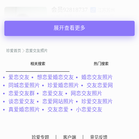
会员92818737
江苏苏州
36岁 | 未婚 | 174cm | 3001-5000元
寻找异性：
展开查看更多
24-29岁 | 158-168cm | 未婚
私聊TA
珍爱首页
恋爱交友照片
相关搜索
热门搜索
@Wang鸢：
大学里谈过恋爱，不到一年就分了。在这段时
间里我学会了很多，怎么恋爱，怎么对待自己喜欢的人或者
爱恋交友
想恋爱婚恋交友
婚恋交友照片
是喜欢自己的人。忘了是谁说的，爱是包容，爱是忍耐，如
同城恋爱照片
珍爱婚恋照片
交友恋爱网
果你信任我，我绝不会让你失望。
恋爱交友群
恋爱交友
网恋交友照片
Wang鸢
湖北武汉
谈恋爱交友
恋爱网站照片
珍爱交友照片
36岁 | 未婚 | 172cm | 3000元以下
真爱婚恋照片
交友恋爱
小恋爱交友
寻找异性：
18-22岁 | 156-165cm | 未婚
私聊TA
珍爱专题
客户端
意见反馈