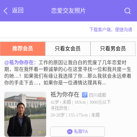
返回
恋爱交友照片
下载客户端，便捷沟通
推荐会员
只看女会员
只看男会员
@祗为你存在：
工作的原因让我白白的荒废了几年恋爱时
期，现在我怀着一颗诚挚的心在这里寻找一位和我共度一生
的她…！如果我们有缘让我选择了你…那么我就会永远牵着
你的手走下去…，如果你是一位通情达理具有...
祗为你存在
四川成都
42岁 | 未婚 | 183cm | 3000元以下
寻找异性：
20-28岁 | 155-175cm | 未婚
私聊TA