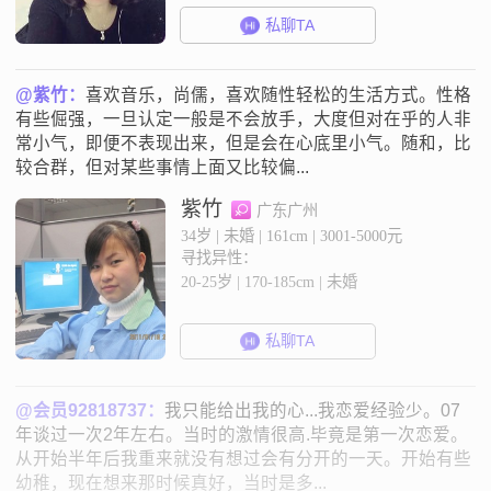
私聊TA
@紫竹：
喜欢音乐，尚儒，喜欢随性轻松的生活方式。性格
有些倔强，一旦认定一般是不会放手，大度但对在乎的人非
常小气，即便不表现出来，但是会在心底里小气。随和，比
较合群，但对某些事情上面又比较偏...
紫竹
广东广州
34岁 | 未婚 | 161cm | 3001-5000元
寻找异性：
20-25岁 | 170-185cm | 未婚
私聊TA
@会员92818737：
我只能给出我的心...我恋爱经验少。07
年谈过一次2年左右。当时的激情很高.毕竟是第一次恋爱。
从开始半年后我重来就没有想过会有分开的一天。开始有些
幼稚，现在想来那时候真好，当时是多...