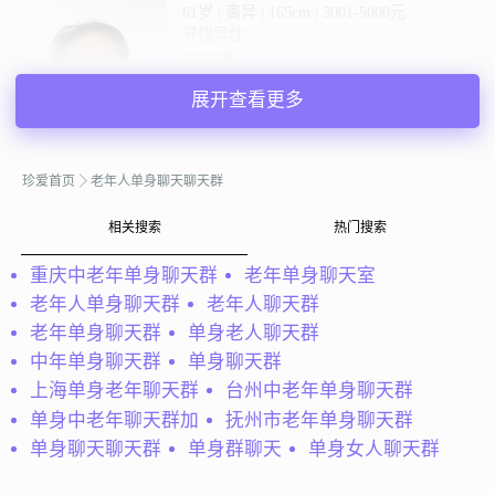
61岁 | 离异 | 165cm | 3001-5000元
寻找异性：
44-57岁
展开查看更多
私聊TA
珍爱首页
老年人单身聊天聊天群
@会员89785731：
性格开朗温和，喜欢聊天，现在沪剧团
管理服装工作，另外有机场镇劳保1500每月。有一儿一
相关搜索
热门搜索
女，都为国家一级演员，条件富裕。现住在浦东祝桥镇，自
己有房。择偶希望，希望老伴能是浦东地区的人...
重庆中老年单身聊天群
老年单身聊天室
会员89785731
老年人单身聊天群
老年人聊天群
上海
82岁 | 丧偶 | 162cm | 3000元以下
老年单身聊天群
单身老人聊天群
寻找异性：
中年单身聊天群
单身聊天群
68-72岁 | 163-180cm | 3000元以上
上海单身老年聊天群
台州中老年单身聊天群
单身中老年聊天群加
抚州市老年单身聊天群
私聊TA
单身聊天聊天群
单身群聊天
单身女人聊天群