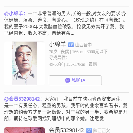
@小绵羊：
一个非常普通的男人,长的一般,对女友的要求:身
体健康，温柔、善良、有爱心。（玫瑰之约）在《有缘》。
我的妻子2006年突发脑血管破裂，抢救无效离开了我。我
已经内退，收入不高，自给有余...
小绵羊
山西晋中
70岁 | 丧偶 | 166cm | 3000元以下
寻找异性：
49-58岁 | 155-170cm | 丧偶
私聊TA
@会员53298142：
大家好，我目前在陕西省西安市居住，
是一个有责任心、稳重的男孩，我平时的业余喜欢看书，我
理想的约会方式是一起做饭，对于我的另一半，我希望是开
朗，期待在珍爱网找到理想中的那个她。注意发...
会员53298142
陕西西安