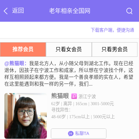
返回
老年相亲全国网
下载客户端，便捷沟通
推荐会员
只看女会员
只看男会员
@熊猫眼：
我是北方人，从小随父母到湖北工作。现在已经
退休，因孩子在宁波工作和成家，所以想在宁波找个伴，这
样互相照顾起来都方便。我是一个善良孝顺的实在人，希望
在这里能遇到和我一样的另一伴，我们...
熊猫眼
浙江宁波
62岁 | 离异 | 165cm | 3001-5000元
寻找异性：
48-60岁 | 175cm以上 | 5000元以上
私聊TA