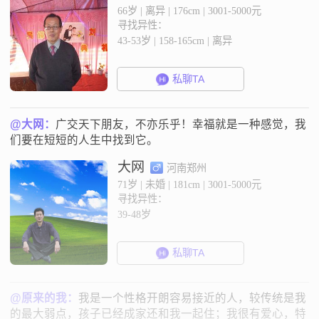
66岁 | 离异 | 176cm | 3001-5000元
寻找异性：
43-53岁 | 158-165cm | 离异
私聊TA
@大网：
广交天下朋友，不亦乐乎！幸福就是一种感觉，我
们要在短短的人生中找到它。
大网
河南郑州
71岁 | 未婚 | 181cm | 3001-5000元
寻找异性：
39-48岁
私聊TA
@原来的我：
我是一个性格开朗容易接近的人，较传统是我
的最大弱点，孩子已经成家还和我一起住；我很有爱心，特