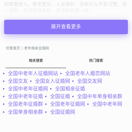
别尊重他人。尊老爱幼、人品很好，没有什么不良习惯，待
人诚恳。虽然网络虚拟，但请你和我一样...
原来的我
贵州六盘水
展开查看更多
60岁 | 丧偶 | 165cm | 3001-5000元
寻找异性：
48-52岁 | 170-178cm | 丧偶
珍爱首页
老年相亲全国网
私聊TA
相关搜索
热门搜索
全国中老年人征婚网站
全国老年人婚恋网站
@幽兰：
天不老、情难绝，心似双丝网，中有千千结。夜过
全国交友
全国女人征婚网
全国交友网
也，东窗未白孤灯灭。
全国中老年征婚网
全国相亲征婚
幽兰
新疆乌鲁木齐
全国中老年征婚
全国征婚
全国中年单身相亲群
60岁 | 离异 | 165cm | 3001-5000元
全国老年征婚群
全国老年征婚网
全国中老年网
寻找异性：
全国单身相亲群
全国征婚网
48-51岁 | 175-180cm | 离异
私聊TA