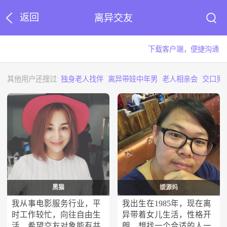
返回
离异交友
下载客户端，便捷沟通
其他用户还搜过:
独身老人找伴
离异带娃中年男
老人相亲会
交口男
黑猫
媛源妈
我从事电影服务行业，平
我出生在1985年，现在离
时工作较忙，向往自由生
异带着女儿生活，性格开
活，希望交友对象能有共
朗，想找一个合适的人一