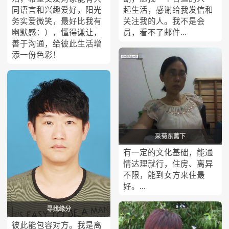
同语言和兴趣爱好，阳光
起生活，感谢给我发信和
务实爱微笑，最好比我有
关注我的人。我不是会
幽默感：），懂得谦让，
员，看不了邮件...
善于沟通，给彼此生活增
添一份色彩！
采菊东蓠下
有一定的文化基础，能通
情达理就行，住房、离异
不限，能到女方来住最
好。...
寻找缘分
彼此能包容对方。我是离