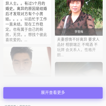
异人士。。有过5个月的
婚史。离异的原因是结婚
后才发现对方有个小男
娃。。。。以后忙于工作
一直未结。现在工作稳
定。也有属于自己的新
李雪梅
房，无贷。。想找个彼此
夫妻感情不好离异 要求人
喜欢爱的。...
品好 相貌端正 不喝酒 不
玩牌 会关系人，性格开
朗...
topwing
执着、乐观，勤奋、努
力，有时像个不懂事的小
展开查看更多
孩（特活跃、开朗、幽
默）。希望有个能和自己
HOLD不住的爱