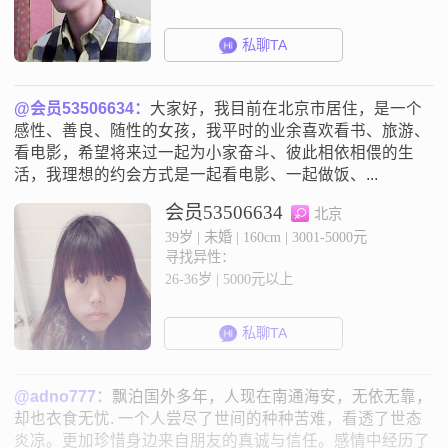
私聊TA
@会员53506634：
大家好，我目前在北京市居住，是一个
感性、善良、随性的女孩，我平时的业余喜欢看书、旅游、
看电影，希望将来过一起为小家奋斗、彼此相依相偎的生
活，我理想的约会方式是一起看电影、一起做饭、...
会员53506634
北京
39岁 | 未婚 | 160cm | 3001-5000元
寻找异性：
26-36岁 | 5000元以上
私聊TA
@adno777：
飘泊国外多年，人现在南通海安，无依无靠，
却也衣食无忧. 一个人尝尽了世间的种种苦难，看透了世态
炎凉。更加珍惜身边来自朋友的真诚与信任。感情中经历了