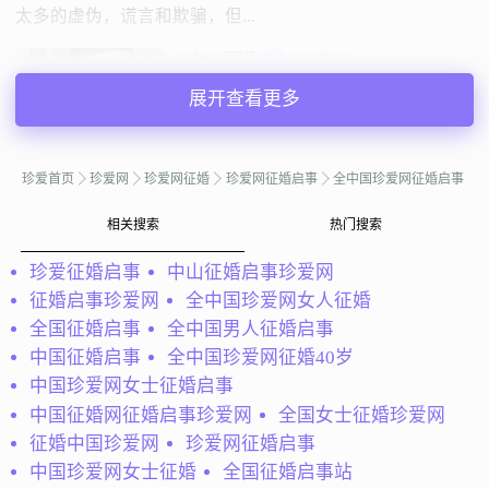
太多的虚伪，谎言和欺骗，但...
adno777
江苏南通
58岁 | 离异 | 172cm | 5001-8000元
展开查看更多
寻找异性：
22-32岁 | 155-167cm
珍爱首页
珍爱网
珍爱网征婚
珍爱网征婚启事
全中国珍爱网征婚启事
私聊TA
相关搜索
热门搜索
@HOLD不住的爱：
姐！不是会员！有意者向珍爱网寻找我
珍爱征婚启事
中山征婚启事珍爱网
吧！没有不良嗜好！我是一个离异的女人！下一段婚姻希望
征婚启事珍爱网
全中国珍爱网女人征婚
能一起走到一辈子！想找一个35至40之间的！最好是属
全国征婚启事
全中国男人征婚启事
龙！猴！牛的人！宁可孤独，也不违心;宁可抱...
中国征婚启事
全中国珍爱网征婚40岁
HOLD不住的爱
贵州贵阳
中国珍爱网女士征婚启事
41岁 | 离异 | 162cm | 3000元以下
中国征婚网征婚启事珍爱网
全国女士征婚珍爱网
寻找异性：
征婚中国珍爱网
珍爱网征婚启事
29-39岁 | 175-175cm | 5000元以上
中国珍爱网女士征婚
全国征婚启事站