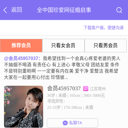
返回
全中国珍爱网征婚启事
下载客户端，便捷沟通
推荐会员
只看女会员
只看男会员
@会员45957037：
我希望找到一个会真心疼爱老婆的男人
不抽烟不喝酒 有责任心 有上进心 孝敬父母 团结友爱 条件
不是特别重哟啊 一一定要有内在美 爱干净 爱整洁 我希望
大家在一起要用心付出 珍惜彼...
会员45957037
江苏常州
36岁 | 未婚 | 165cm | 3001-5000元
寻找异性：
25-33岁 | 170-180cm | 未婚
私聊TA