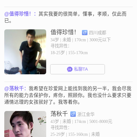
@值得珍惜！：
其实我要的很简单，懂事，孝顺，仅此而
已。
值得珍惜！
四川成都
34岁 | 未婚 | 170cm | 3000元以下
寻找异性：
18-25岁 | 155-170cm
私聊TA
@荡秋千：
我希望在珍爱网上能找到我的另一半，我会尽我
所有的能力去保护你，疼你，照顾你。我也没什么要求只要
通情达理的女孩就好了。我等着你。
荡秋千
浙江金华
43岁 | 未婚 | 174cm | 5001-8000元
寻找异性：
25-29岁 | 155-160cm | 未婚