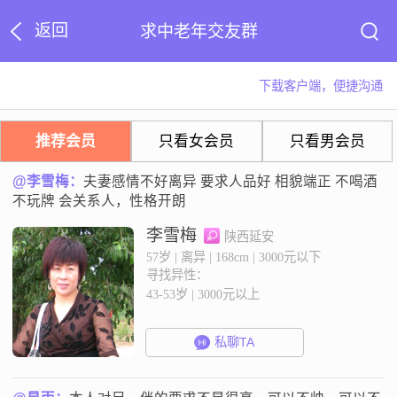
返回
求中老年交友群
下载客户端，便捷沟通
推荐会员
只看女会员
只看男会员
@李雪梅：
夫妻感情不好离异 要求人品好 相貌端正 不喝酒
不玩牌 会关系人，性格开朗
李雪梅
陕西延安
57岁 | 离异 | 168cm | 3000元以下
寻找异性：
43-53岁 | 3000元以上
私聊TA