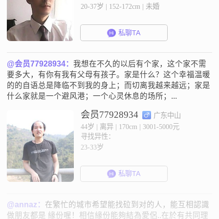
20-37岁 | 152-172cm | 未婚
私聊TA
@会员77928934：
我想在不久的以后有个家，这个家不需
要多大，有你有我有父母有孩子。家是什么？这个幸福温暖
的的自语总是降临不到我的身上；而切离我越来越远；家是
什么家就是一个避风港；一个心灵休息的场所；...
会员77928934
广东中山
44岁 | 离异 | 170cm | 3001-5000元
寻找异性：
23-33岁
私聊TA
@annaz：
在繁忙的城市希望能找砬到对的人，能互相認識
做朋友都是 緣份喔！相信緣份能夠結為愛侶..在於有共同理