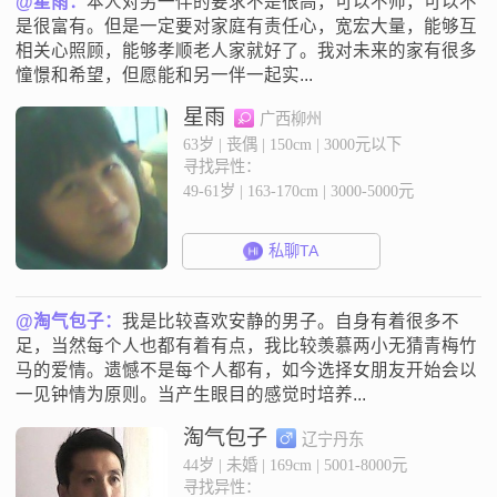
@星雨：
本人对另一伴的要求不是很高，可以不帅，可以不
是很富有。但是一定要对家庭有责任心，宽宏大量，能够互
相关心照顾，能够孝顺老人家就好了。我对未来的家有很多
憧憬和希望，但愿能和另一伴一起实...
星雨
广西柳州
63岁 | 丧偶 | 150cm | 3000元以下
寻找异性：
49-61岁 | 163-170cm | 3000-5000元
私聊TA
@淘气包子：
我是比较喜欢安静的男子。自身有着很多不
足，当然每个人也都有着有点，我比较羡慕两小无猜青梅竹
马的爱情。遗憾不是每个人都有，如今选择女朋友开始会以
一见钟情为原则。当产生眼目的感觉时培养...
淘气包子
辽宁丹东
44岁 | 未婚 | 169cm | 5001-8000元
寻找异性：