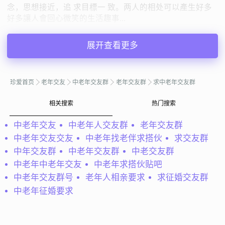
念，思想接近，追 求目標一 致。两人的相处可以產生好多
好多讓人會回心微笑的生活趣事...
annaz
广东深圳
展开查看更多
42岁 | 未婚 | 158cm | 3000元以下
寻找异性：
29-36岁 | 170-180cm | 未婚
珍爱首页
老年交友
中老年交友群
老年交友群
求中老年交友群
私聊TA
相关搜索
热门搜索
中老年交友
中老年人交友群
老年交友群
@水中鱼：
无特别的爱好，看看书，上上网，偶尔玩下游
中老年交友交友
中老年找老伴求搭伙
求交友群
戏，更注意的是看新闻。做事有原则，对另一伴没什么特别
中年交友群
中老年交友群
中老交友群
的要求，会做点菜，大家可以一起做，我也会一点家常小
菜，水平一般，喜欢会撒点娇的女孩，在一...
中老年中老年交友
中老年求搭伙贴吧
中老年交友群号
老年人相亲要求
求征婚交友群
水中鱼
广东深圳
中老年征婚要求
40岁 | 未婚 | 170cm | 3001-5000元
寻找异性：
21-26岁 | 150-160cm | 未婚