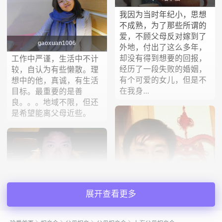
我因为当时年纪小，思想
不成熟，为了那些所谓的
爱，不顾父母反对嫁到了
gaoxuan1006
外地，付出了这么多年，
却没有得到想要的回报，
工作中严谨，生活中不计
经历了一段失败的婚姻，
较，自认为有些懒散。理
有个可爱的女儿，但是不
想中的他，真诚，有生活
在我身...
目标。最重要的是善
良。。。地域不限，但还
是希望能离父母近些。
展开查看更多
修心只为你
性格随和 会做家务 会做
饭 老实勤快 缺点就是有