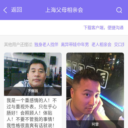
返回
上海父母相亲会
下载客户端，便捷沟通
其他用户还搜过:
独身老人找伴
离异带娃中年男
老人相亲会
交口男
不倒翁
我是一个重感情的人！不
过与重视外表，只在乎心
肠好！会照顾人！体贴
人！不要不管我的事情！
阿雷
我性格很直爽有话就说！