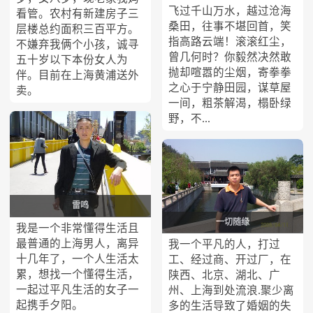
飞过千山万水，越过沧海
看管。农村有新建房子三
桑田，往事不堪回首，笑
层楼总约面积三百平方。
指高路云端！滚滚红尘，
不嫌弃我俩个小孩，诚寻
曾几何时？你毅然决然敢
五十岁以下本份女人为
抛却喧嚣的尘烟，寄拳拳
伴。目前在上海黄浦送外
之心于宁静田园，谋草屋
卖。
一间，粗茶解渴，榻卧绿
野，不...
雷鸣
一切随缘
我是一个非常懂得生活且
最普通的上海男人，离异
我一个平凡的人，打过
十几年了，一个人生活太
工、经过商、开过厂，在
累，想找一个懂得生活，
陕西、北京、湖北、广
一起过平凡生活的女子一
州、上海到处流浪.聚少离
起携手夕阳。
多的生活导致了婚姻的失