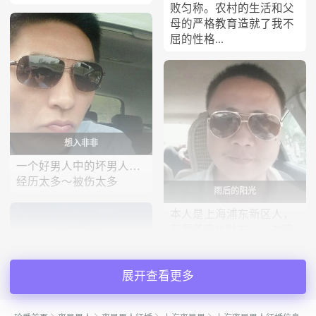
败匀称。农村的生活和父
母的严格教育造就了我不
屈的性格...
想入非非
一个好男人中的坏男人…
经历太多～被伤太多
雨后的阳光
本人是上海浦东新区人，
有颗善良体贴的心，对家
庭是很有责任心的男人，
也热衷于我的工作的上海
展开查看更多
男人...