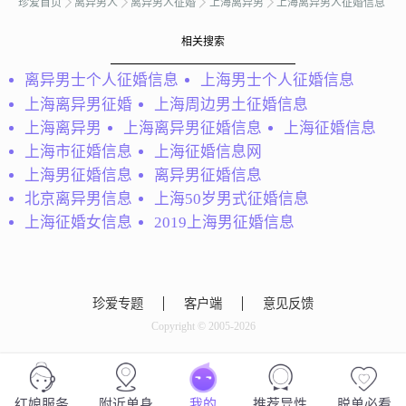
珍爱首页
离异男人
离异男人征婚
上海离异男
上海离异男人征婚信息
相关搜索
离异男士个人征婚信息
上海男士个人征婚信息
阿拉丁
上海离异男征婚
上海周边男土征婚信息
自己是事业单位编制员
上海离异男
上海离异男征婚信息
上海征婚信息
工，今年刚退休，身高
会员86183559
上海市征婚信息
上海征婚信息网
172厘米体重70公斤离异
十几年了孩子已成家立
本人男，上海人310开
上海男征婚信息
离异男征婚信息
业。想过好今后的晚霞生
头，祖籍宁波，有过一次
北京离异男信息
上海50岁男式征婚信息
活不知能与你执子之手与
失败婚姻，女方出轨，没
上海征婚女信息
2019上海男征婚信息
子同老否。夲人烟酒麻舞
有小孩，有婚房，房子不
不沾！
大不小，条件一般，找富
二代的请向后转。本人比
较热心，不玩心机，平时
珍爱专题
客户端
意见反馈
非常逗...
Copyright © 2005-2026
上官燕
红娘服务
附近单身
我的
推荐异性
脱单必看