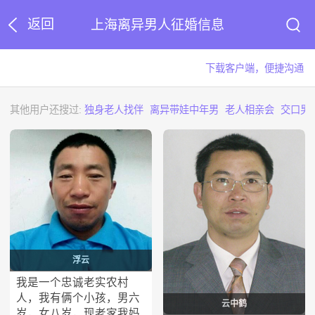
返回
上海离异男人征婚信息
下载客户端，便捷沟通
其他用户还搜过:
独身老人找伴
离异带娃中年男
老人相亲会
交口男
浮云
我是一个忠诚老实农村
人，我有俩个小孩，男六
云中鹤
岁，女八岁，现老家我妈