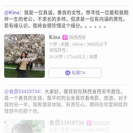
@Kina：
我是一位真诚，善良的女性。想寻找一位能和我相
伴一生的老公，不求长的多帅，但求是一位有内涵的男性。
若有缘认识，我将会很珍惜这个缘分。。。。。。
Kina
陕西西安
37岁 | 未婚 | 160cm | 3000元以下
寻找异性：
24-30岁 | 175cm以上 | 未婚
私聊TA
@会员53418734：
大家好，我目前在陕西省西安市居住，
是一个善良的女孩，我平时的业余喜欢看电影、旅游，对于
我的另一半，我希望是体贴、有责任心，期待在珍爱网找到
理想中的那个他。
会员53418734
陕西西安
41岁 | 未婚 | 166cm | 3001-5000元