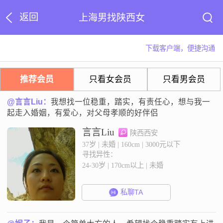
返回
上海男找陕西女
下载客户端，便捷沟通
推荐会员
只看女会员
只看男会员
@言言Liu：
我想找一位稳重，踏实，有责任心，想与我一
起走入婚姻，有爱心，对父母孝顺的好伴侣
言言Liu
陕西西安
37岁 | 未婚 | 160cm | 3000元以下
寻找异性：
24-30岁 | 170cm以上 | 未婚
私聊TA