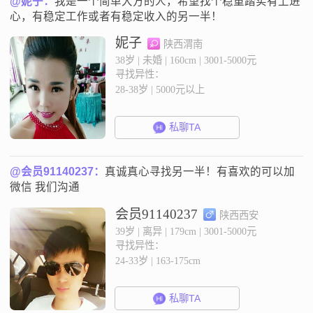
@妮子：
我是一个简单大方的人，希望找个稳重踏实有上进
心，有稳定工作或者有稳定收入的另一半！
妮子
陕西渭南
38岁 | 未婚 | 160cm | 3001-5000元
寻找异性：
28-38岁 | 5000元以上
私聊TA
@会员91140237：
真诚真心寻找另一半！有喜欢的可以加
微信 我们沟通
会员91140237
陕西西安
39岁 | 离异 | 179cm | 3001-5000元
寻找异性：
24-33岁 | 163-175cm
私聊TA