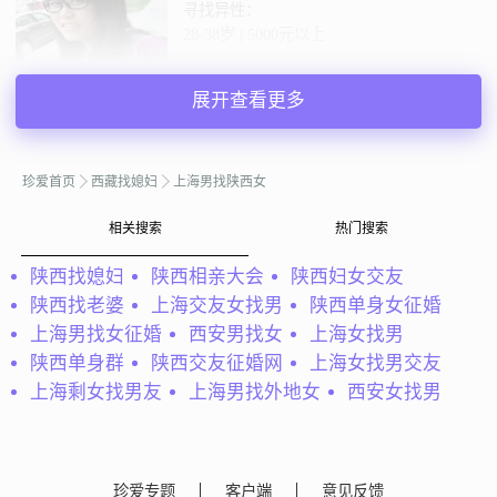
寻找异性：
28-38岁 | 5000元以上
私聊TA
展开查看更多
@achang：
想找一个温暖的人过一辈子。我是一位央企员
珍爱首页
西藏找媳妇
上海男找陕西女
工，设备管理系统的管理人员，平时没有任何不良嗜好。
achang
相关搜索
热门搜索
上海
72岁 | 离异 | 178cm | 5001-8000元
陕西找媳妇
陕西相亲大会
陕西妇女交友
寻找异性：
陕西找老婆
上海交友女找男
陕西单身女征婚
49-59岁
上海男找女征婚
西安男找女
上海女找男
陕西单身群
陕西交友征婚网
上海女找男交友
私聊TA
上海剩女找男友
上海男找外地女
西安女找男
@紫水晶：
我属狗，按阴历说。我是个很自助的人，爱整齐
干净，也很喜欢清静，喜欢听音乐，喜欢干喜欢的事，其实
独孤是相对的，按我的属相，要寻找属兔，属马，属虎的
珍爱专题
客户端
意见反馈