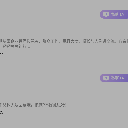
私聊TA
期从事企业管理和党务、群众工作，宽容大度，擅长与人沟通交流，有亲
勤勤恳恳的持...
职业
私聊TA
消息也无法回复哦，抱歉?不好意思哈！
总监