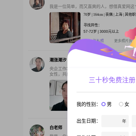
我是一位简单，而又直爽的人，想借真爱网这
70岁 | 164cm | 丧偶 | 上海 | 其他
寻找异性：
57-72岁 | 3000元以上
还有1张私照
更多照片资料
潮涨潮汐
央企工作30多年了，小有成就，中层干部。
女性，共度余生！
三十秒免费注册
58岁 | 170cm | 丧偶 | 上海 | 项目
寻找异性：
42-56岁 | 158cm以上 | 5000元
我的性别：
男
女
还有2张私照
更多照片资料
出生日期：
年
白老师