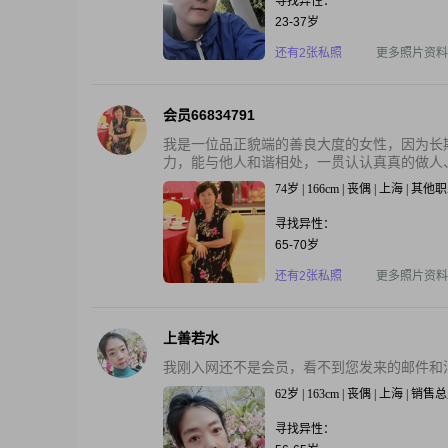
寻找异性：
23-37岁
还有2张私照
更多照片资料
会员66834791
我是一位品正貌端的善良大度的女性，因为长
力，能与他人和谐相处，一贯认认真真的做人、
74岁 | 166cm | 丧偶 | 上海 | 其他
寻找异性：
65-70岁
还有2张私照
更多照片资料
上善若水
我刚入网还不是会员，看不到您发来的邮件和
62岁 | 163cm | 丧偶 | 上海 | 销售
寻找异性：