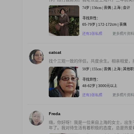
74岁 | 156cm | 丧偶 | 上海 | 会计
寻找异性：
65-79岁 | 172-172cm | 丧偶
还有3张私照
更多照片资料
catcat
找个三观一致的伴侣，共度余生。相亲相爱，
59岁 | 155cm | 丧偶 | 上海 | 其他
寻找异性：
48-62岁 | 3000元以上
还有3张私照
更多照片资料
Freda
嗨，你好呀！我是一位来自上海的女士，出生于
年了。我对待生活有着积极的态度，总是热爱着每