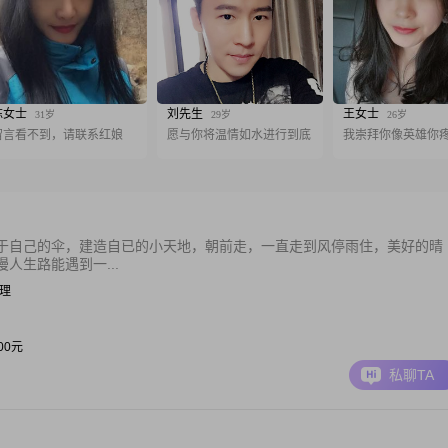
陈女士
刘先生
王女士
31岁
29岁
26岁
留言看不到，请联系红娘
愿与你将温情如水进行到底
我崇拜你像英雄你
于自己的伞，建造自已的小天地，朝前走，一直走到风停雨住，美好的晴
人生路能遇到一...
经理
000元
私聊TA