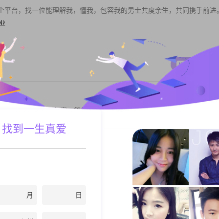
个平台，找一位能理解我，懂我，包容我的男士共度余生，共同携手前进
职业
私聊TA
寻找一个懂得理解和包容，籍贯上海，中专以上，知书达礼，小孩不在身边
 找到一生真爱
主管
以上
私聊TA
月
日