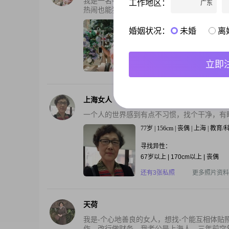
我是一名中专学校退休教师，副高职称。我始
工作地区：
广东
热闹也能独处。喜欢温暖干净的环境；旅游、唱
71岁 | 162cm | 丧偶 | 上海 | 教育
婚姻状况：
未婚
离
寻找异性：
64-72岁 | 168-183cm | 5000
立即
还有3张私照
更多照片资料
上海女人
一个人的世界感到有点不习惯，找个干净，有
77岁 | 156cm | 丧偶 | 上海 | 教育
寻找异性：
67岁以上 | 170cm以上 | 丧偶
还有3张私照
更多照片资料
天荷
我是-个心地善良的女人，想找-个能互相体贴
作，改行做财务。我老公是上海人，三年前突然离