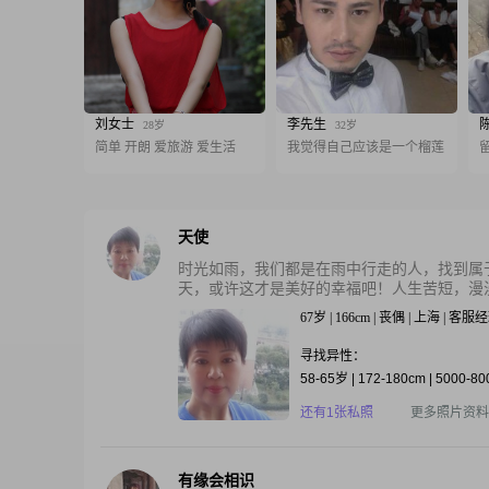
刘女士
李先生
28岁
32岁
简单 开朗 爱旅游 爱生活
我觉得自己应该是一个榴莲
天使
时光如雨，我们都是在雨中行走的人，找到属
天，或许这才是美好的幸福吧！人生苦短，漫漫
67岁 | 166cm | 丧偶 | 上海 | 客服
寻找异性：
58-65岁 | 172-180cm | 5000-8
还有1张私照
更多照片资料
有缘会相识