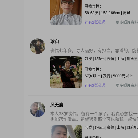
寻找异性：
58-68岁 | 158-168cm | 离异
还有2张私照
更多照片资料
珍和
丧偶七年多，寻人品好，有担当，靠谱的，能
71岁 | 155cm | 丧偶 | 上海 | 销售
寻找异性：
67岁以上 | 丧偶 | 5000元以上
还有3张私照
更多照片资料
风无痕
本人33岁丧偶，留有一个孩子。我真心想找
也能帮忙做点。希望遇到那个可以和我一起快乐
40岁 | 176cm | 丧偶 | 上海 | 政府