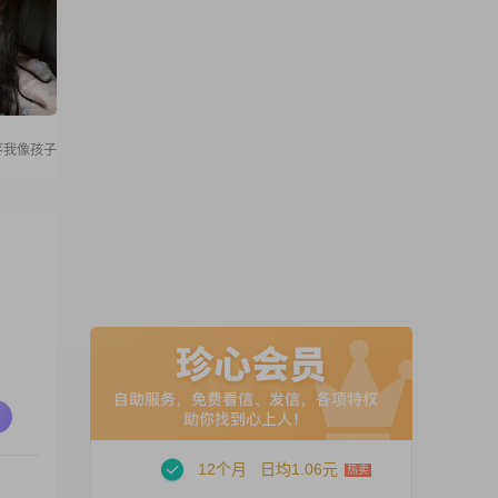
疼我像孩子
12个月
日均1.06元