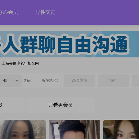
珍心会员
异性交友
上海丧偶中老年相亲网
45
之间
所在地区：
省/直辖市
市/区
员
只看男会员