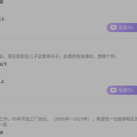
总监
元以上
私聊TA
毕业。现在辞职在儿子这里带孙子。如遇到有投缘的，想做个伴。
0元以下
以上
私聊TA
作，05年开加工厂创业，（2005年～2023年），希望找一位能够相互
...
职业