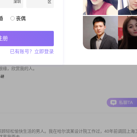
终积极开朗乐观面对生活。善于交流沟通，乐于结交朋友。爱动也能静，
深圳
区
歌听歌朗诵，...
/科研
婚
丧偶
元以上
注册
私聊TA
已有账号？立即登录
眼缘，欣赏我的人。
/科研
私聊TA
照顾轻松愉快生活的男人。我在哈尔滨某设计院工作过，40年前调回上海
我而去...