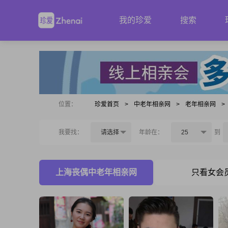
我的珍爱
搜索
位置：
珍爱首页
>
中老年相亲网
>
老年相亲网
>
我要找：
请选择
年龄在：
25
到
上海丧偶中老年相亲网
只看女会