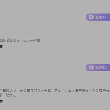
私聊TA
长路漫漫陪我一起走完余生。
主管
私聊TA
一个善解人意、温柔善良的女人一起共度余生。本人脾气很好会烧菜有些家
一起难过一...
机构